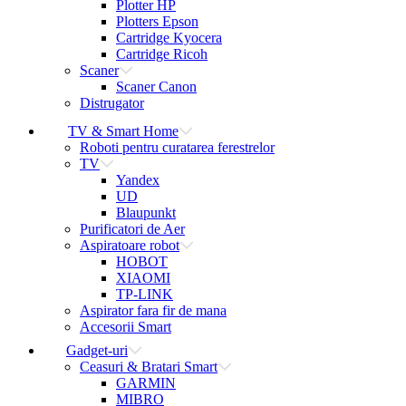
Plotter HP
Plotters Epson
Cartridge Kyocera
Cartridge Ricoh
Scaner
Scaner Canon
Distrugator
TV & Smart Home
Roboti pentru curatarea ferestrelor
TV
Yandex
UD
Blaupunkt
Purificatori de Aer
Aspiratoare robot
HOBOT
XIAOMI
TP-LINK
Aspirator fara fir de mana
Accesorii Smart
Gadget-uri
Ceasuri & Bratari Smart
GARMIN
MIBRO