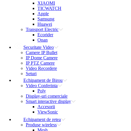
XIAOMI
TICWATCH
Apple
Samsung
Huawei
Transport Electric
Ecorider
Onan
Securitate Video
Camere IP Bullet
IP Dome Camere
IP PTZ Camere
Video Recordere
Seturi
Echipament de Birou
Video Conferinta
Poly
Display-uri comerciale
Smart interactive display
Accesorii
ViewSonic
Echipament de retea
Produse wireless
Mesh