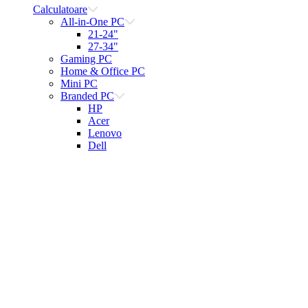
Calculatoare
All-in-One PC
21-24"
27-34"
Gaming PC
Home & Office PC
Mini PC
Branded PC
HP
Acer
Lenovo
Dell