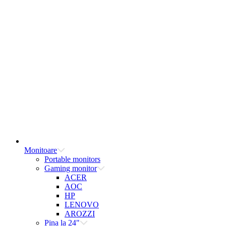
Monitoare
Portable monitors
Gaming monitor
ACER
AOC
HP
LENOVO
AROZZI
Pina la 24"