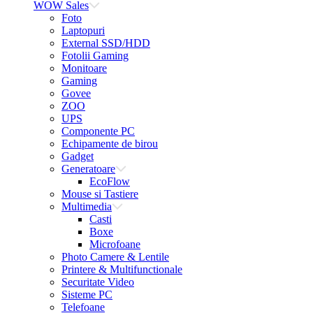
WOW Sales
Foto
Laptopuri
External SSD/HDD
Fotolii Gaming
Monitoare
Gaming
Govee
ZOO
UPS
Componente PC
Echipamente de birou
Gadget
Generatoare
EcoFlow
Mouse si Tastiere
Multimedia
Casti
Boxe
Microfoane
Photo Camere & Lentile
Printere & Multifunctionale
Securitate Video
Sisteme PC
Telefoane