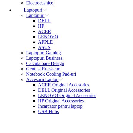
Electrocasnice
Laptopuri
Laptopuri
DELL
HP
ACER
LENOVO
APPLE
ASUS
Laptopuri Gaming
Laptopuri Business
Calculatoare Design
Genti si Rucsacuri
Notebook Cooling Pad-uri
Accesorii Laptop
ACER Original Accesories
DELL Original Accessories
LENOVO Original Accesories
HP Original Accessories
Incarcator pentru laptop
USB Hubs