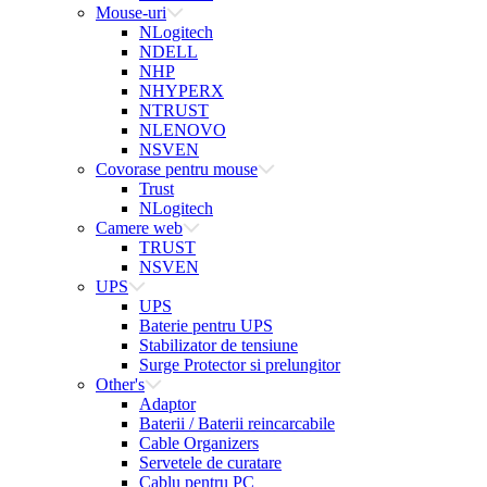
Mouse-uri
NLogitech
NDELL
NHP
NHYPERX
NTRUST
NLENOVO
NSVEN
Covorase pentru mouse
Trust
NLogitech
Camere web
TRUST
NSVEN
UPS
UPS
Baterie pentru UPS
Stabilizator de tensiune
Surge Protector si prelungitor
Other's
Adaptor
Baterii / Baterii reincarcabile
Cable Organizers
Servetele de curatare
Cablu pentru PC