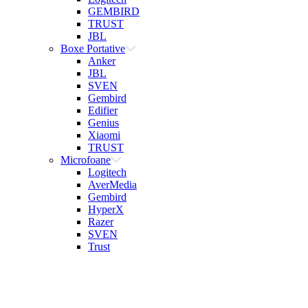
GEMBIRD
TRUST
JBL
Boxe Portative
Anker
JBL
SVEN
Gembird
Edifier
Genius
Xiaomi
TRUST
Microfoane
Logitech
AverMedia
Gembird
HyperX
Razer
SVEN
Trust