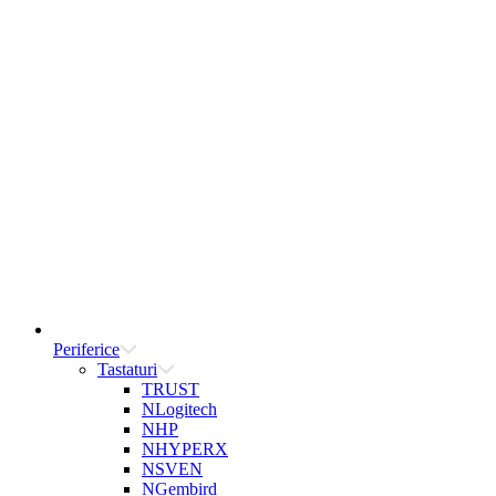
Periferice
Tastaturi
TRUST
NLogitech
NHP
NHYPERX
NSVEN
NGembird