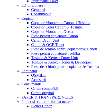
Imprimanta Laser
3D Imprimare
Gembird
Consumabile
Copiator
Copiator Monocrom Canon si Toshiba
Copiator Color Canon & Toshiba
Copiator Monocrom Xerox
Piese pentru copiatoare Canon
Canon Drum Unit
Canon & OCE Toner
Piese de schimb pentru copiatoarele Canon
Piese pentru copiatoare Toshiba
Toshiba & Xerox - Drum Unit
Toshiba & Xerox - Toner & Developer
Piese de schimb pentru copiatoarele Toshiba
Laminator
OSMILE
Accesorii
Consumabile
Cartus compatibil
Cartus original
PAPER & TRANSPARENCIES
Plotter si scaner de format mare
Plotter Canon