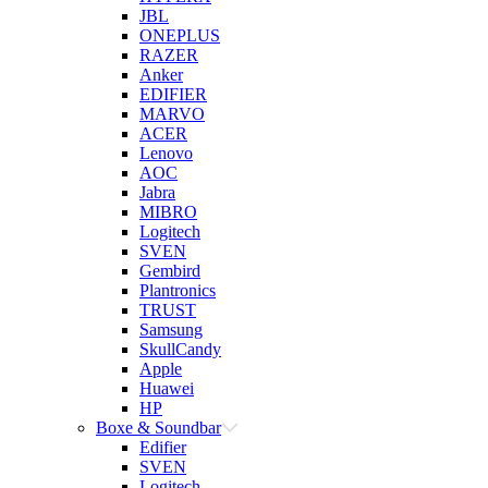
JBL
ONEPLUS
RAZER
Anker
EDIFIER
MARVO
ACER
Lenovo
AOC
Jabra
MIBRO
Logitech
SVEN
Gembird
Plantronics
TRUST
Samsung
SkullCandy
Apple
Huawei
HP
Boxe & Soundbar
Edifier
SVEN
Logitech