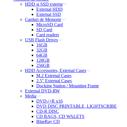
HDD si SSD externe
External HDD
External SSD
Carduri de Memorie
MicroSD Card
SD Card
Card readers
USB Flash Drives
16GB
32GB
64GB
128GB
256GB
HDD Accessories, External Cases
M.2 External Cases
2.5" External Cases
Docking Station / Mounting Frame
External DVD-RW
Media
DVD-/+R x16
DVD DISC PRINTABLE, LIGHTSCRIBE
CD-R DISC
CD BAGS, CD WALETS
BlueRay CD