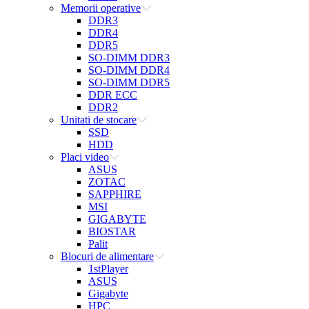
Memorii operative
DDR3
DDR4
DDR5
SO-DIMM DDR3
SO-DIMM DDR4
SO-DIMM DDR5
DDR ECC
DDR2
Unitati de stocare
SSD
HDD
Placi video
ASUS
ZOTAC
SAPPHIRE
MSI
GIGABYTE
BIOSTAR
Palit
Blocuri de alimentare
1stPlayer
ASUS
Gigabyte
HPC