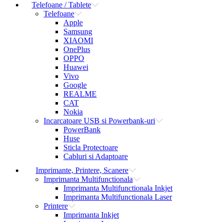
Telefoane / Tablete
Telefoane
Apple
Samsung
XIAOMI
OnePlus
OPPO
Huawei
Vivo
Google
REALME
CAT
Nokia
Incarcatoare USB si Powerbank-uri
PowerBank
Huse
Sticla Protectoare
Cabluri si Adaptoare
Imprimante, Printere, Scanere
Imprimanta Multifunctionala
Imprimanta Multifunctionala Inkjet
Imprimanta Multifunctionala Laser
Printere
Imprimanta Inkjet