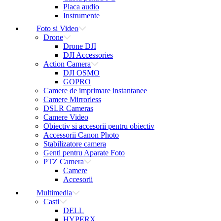
Placa audio
Instrumente
Foto si Video
Drone
Drone DJI
DJI Accessories
Action Camera
DJI OSMO
GOPRO
Camere de imprimare instantanee
Camere Mirrorless
DSLR Cameras
Camere Video
Obiectiv si accesorii pentru obiectiv
Accessorii Canon Photo
Stabilizatore camera
Genti pentru Aparate Foto
PTZ Camera
Camere
Accesorii
Multimedia
Casti
DELL
HYPERX