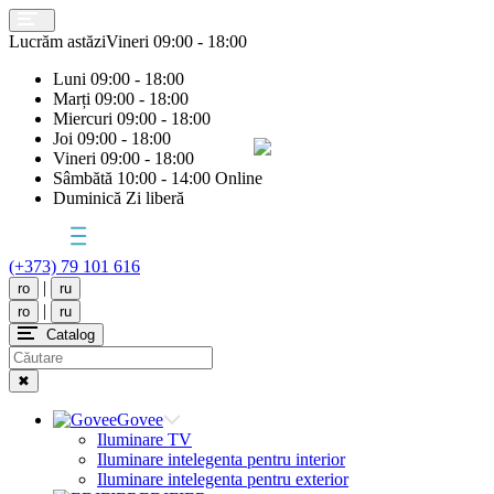
Lucrăm astăzi
Vineri
09:00 - 18:00
Luni
09:00 - 18:00
Marți
09:00 - 18:00
Miercuri
09:00 - 18:00
Joi
09:00 - 18:00
Vineri
09:00 - 18:00
Sâmbătă
10:00 - 14:00 Online
Duminică
Zi liberă
(+373) 79 101 616
|
ro
ru
|
ro
ru
Catalog
✖
Govee
Iluminare TV
Iluminare intelegenta pentru interior
Iluminare intelegenta pentru exterior