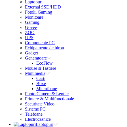
Laptopuri
External SSD/HDD
Fotolii Gaming
Monitoare
Gaming
Govee
ZOO
UPS
Componente PC
Echipamente de birou
Gadget
Generatoare
EcoFlow
Mouse si Tastiere
Multimedia
Casti
Boxe
Microfoane
Photo Camere & Lentile
Printere & Multifunctionale
Securitate Video
Sisteme PC
Telefoane
Electrocasnice
Laptopuri