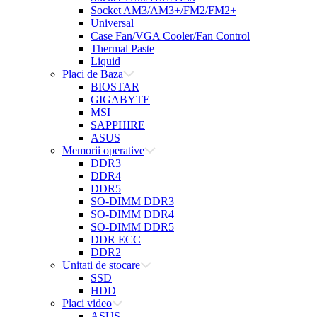
Socket AM3/AM3+/FM2/FM2+
Universal
Case Fan/VGA Cooler/Fan Control
Thermal Paste
Liquid
Placi de Baza
BIOSTAR
GIGABYTE
MSI
SAPPHIRE
ASUS
Memorii operative
DDR3
DDR4
DDR5
SO-DIMM DDR3
SO-DIMM DDR4
SO-DIMM DDR5
DDR ECC
DDR2
Unitati de stocare
SSD
HDD
Placi video
ASUS