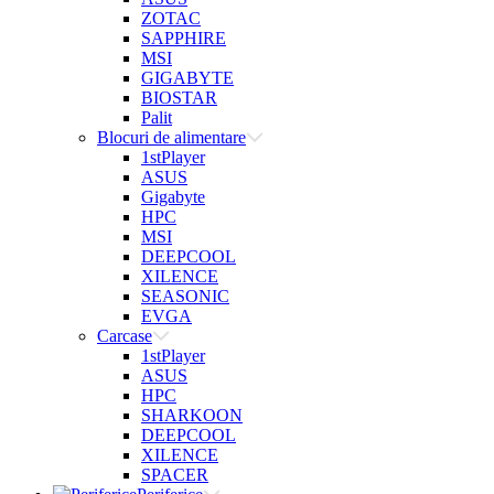
ZOTAC
SAPPHIRE
MSI
GIGABYTE
BIOSTAR
Palit
Blocuri de alimentare
1stPlayer
ASUS
Gigabyte
HPC
MSI
DEEPCOOL
XILENCE
SEASONIC
EVGA
Carcase
1stPlayer
ASUS
HPC
SHARKOON
DEEPCOOL
XILENCE
SPACER