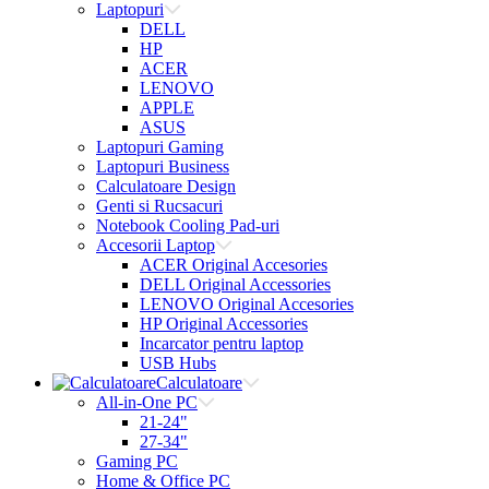
Laptopuri
DELL
HP
ACER
LENOVO
APPLE
ASUS
Laptopuri Gaming
Laptopuri Business
Calculatoare Design
Genti si Rucsacuri
Notebook Cooling Pad-uri
Accesorii Laptop
ACER Original Accesories
DELL Original Accessories
LENOVO Original Accesories
HP Original Accessories
Incarcator pentru laptop
USB Hubs
Calculatoare
All-in-One PC
21-24"
27-34"
Gaming PC
Home & Office PC