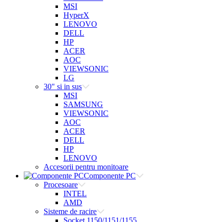
MSI
HyperX
LENOVO
DELL
HP
ACER
AOC
VIEWSONIC
LG
30" si in sus
MSI
SAMSUNG
VIEWSONIC
AOC
ACER
DELL
HP
LENOVO
Accesorii pentru monitoare
Componente PC
Procesoare
INTEL
AMD
Sisteme de racire
Socket 1150/1151/1155