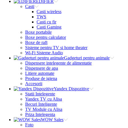
EDIFIER
Casti
Casti wireless
TWS
Casti cu fir
Casti Gaming
Boxe portabile
Boxe pentru calculator
Boxe de raft
Sisteme pentru TV si home theater
Wi-Fi Sisteme Audio
Gadgeturi pentru animale
Dispensere intelegente de alimentatie
Dispensere de apa
Litiere automate
Produse de igiena
Accesorii
Yandex Dispozitive
Statii Intelegente
Yandex TV cu Alisa
Becuri Inteligente
TV Module cu Alisa
Priza Intelegenta
WOW Sales
Foto