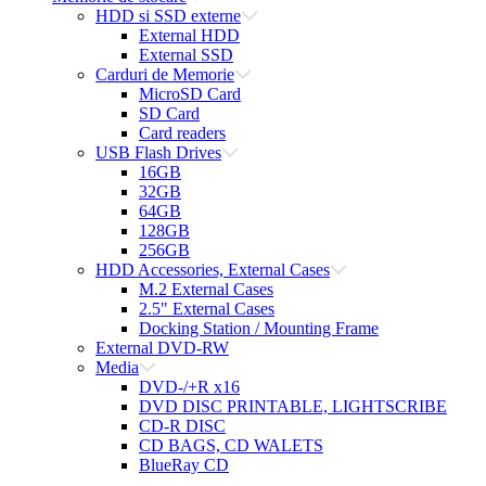
HDD si SSD externe
External HDD
External SSD
Carduri de Memorie
MicroSD Card
SD Card
Card readers
USB Flash Drives
16GB
32GB
64GB
128GB
256GB
HDD Accessories, External Cases
M.2 External Cases
2.5" External Cases
Docking Station / Mounting Frame
External DVD-RW
Media
DVD-/+R x16
DVD DISC PRINTABLE, LIGHTSCRIBE
CD-R DISC
CD BAGS, CD WALETS
BlueRay CD