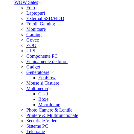
WOW Sales
Foto
Laptopuri
External SSD/HDD
Fotolii Gaming
Monitoare
Gaming
Govee
ZOO
UPS
Componente PC
Echipamente de birou
Gadget
Generatoare
EcoFlow
Mouse si Tastiere
Multimedia
Casti
Boxe
Microfoane
Photo Camere & Lentile
Printere & Multifunctionale
Securitate Video
Sisteme PC
Telefoane