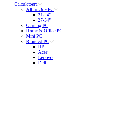
Calculatoare
All-in-One PC
21-24"
27-34"
Gaming PC
Home & Office PC
Mini PC
Branded PC
HP
Acer
Lenovo
Dell