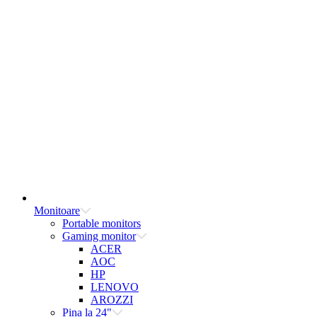
Monitoare
Portable monitors
Gaming monitor
ACER
AOC
HP
LENOVO
AROZZI
Pina la 24"