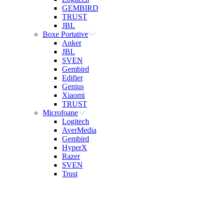
GEMBIRD
TRUST
JBL
Boxe Portative
Anker
JBL
SVEN
Gembird
Edifier
Genius
Xiaomi
TRUST
Microfoane
Logitech
AverMedia
Gembird
HyperX
Razer
SVEN
Trust