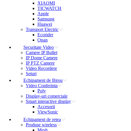
XIAOMI
TICWATCH
Apple
Samsung
Huawei
Transport Electric
Ecorider
Onan
Securitate Video
Camere IP Bullet
IP Dome Camere
IP PTZ Camere
Video Recordere
Seturi
Echipament de Birou
Video Conferinta
Poly
Display-uri comerciale
Smart interactive display
Accesorii
ViewSonic
Echipament de retea
Produse wireless
Mesh