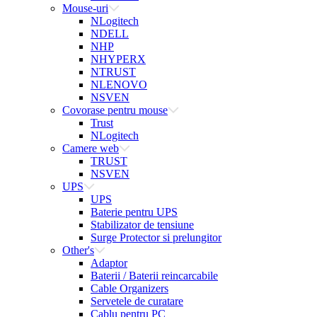
Mouse-uri
NLogitech
NDELL
NHP
NHYPERX
NTRUST
NLENOVO
NSVEN
Covorase pentru mouse
Trust
NLogitech
Camere web
TRUST
NSVEN
UPS
UPS
Baterie pentru UPS
Stabilizator de tensiune
Surge Protector si prelungitor
Other's
Adaptor
Baterii / Baterii reincarcabile
Cable Organizers
Servetele de curatare
Cablu pentru PC