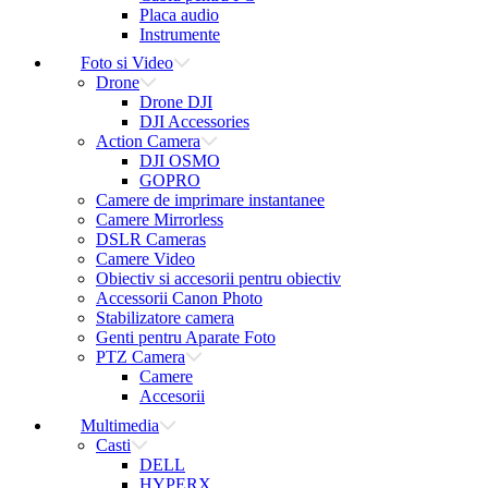
Placa audio
Instrumente
Foto si Video
Drone
Drone DJI
DJI Accessories
Action Camera
DJI OSMO
GOPRO
Camere de imprimare instantanee
Camere Mirrorless
DSLR Cameras
Camere Video
Obiectiv si accesorii pentru obiectiv
Accessorii Canon Photo
Stabilizatore camera
Genti pentru Aparate Foto
PTZ Camera
Camere
Accesorii
Multimedia
Casti
DELL
HYPERX