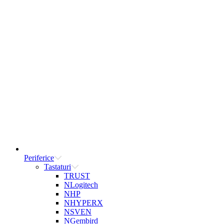
Periferice
Tastaturi
TRUST
NLogitech
NHP
NHYPERX
NSVEN
NGembird