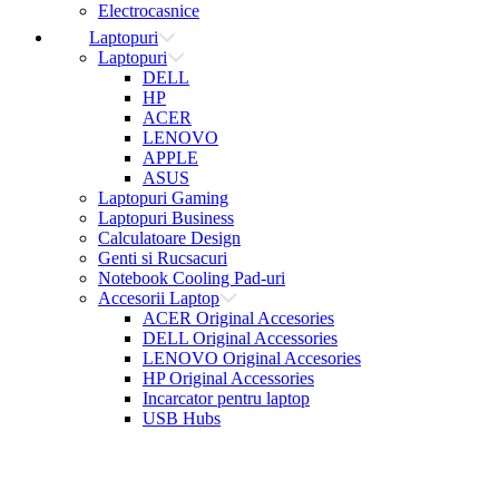
Electrocasnice
Laptopuri
Laptopuri
DELL
HP
ACER
LENOVO
APPLE
ASUS
Laptopuri Gaming
Laptopuri Business
Calculatoare Design
Genti si Rucsacuri
Notebook Cooling Pad-uri
Accesorii Laptop
ACER Original Accesories
DELL Original Accessories
LENOVO Original Accesories
HP Original Accessories
Incarcator pentru laptop
USB Hubs