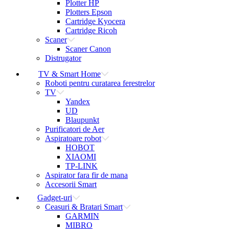
Plotter HP
Plotters Epson
Cartridge Kyocera
Cartridge Ricoh
Scaner
Scaner Canon
Distrugator
TV & Smart Home
Roboti pentru curatarea ferestrelor
TV
Yandex
UD
Blaupunkt
Purificatori de Aer
Aspiratoare robot
HOBOT
XIAOMI
TP-LINK
Aspirator fara fir de mana
Accesorii Smart
Gadget-uri
Ceasuri & Bratari Smart
GARMIN
MIBRO