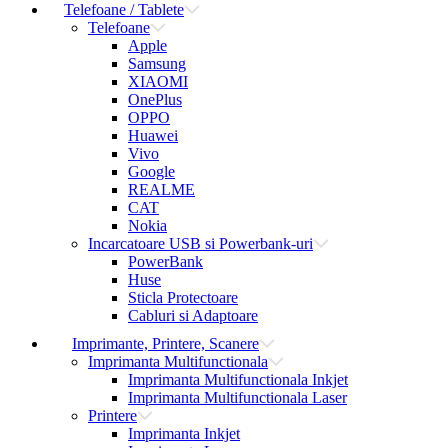
Telefoane / Tablete
Telefoane
Apple
Samsung
XIAOMI
OnePlus
OPPO
Huawei
Vivo
Google
REALME
CAT
Nokia
Incarcatoare USB si Powerbank-uri
PowerBank
Huse
Sticla Protectoare
Cabluri si Adaptoare
Imprimante, Printere, Scanere
Imprimanta Multifunctionala
Imprimanta Multifunctionala Inkjet
Imprimanta Multifunctionala Laser
Printere
Imprimanta Inkjet