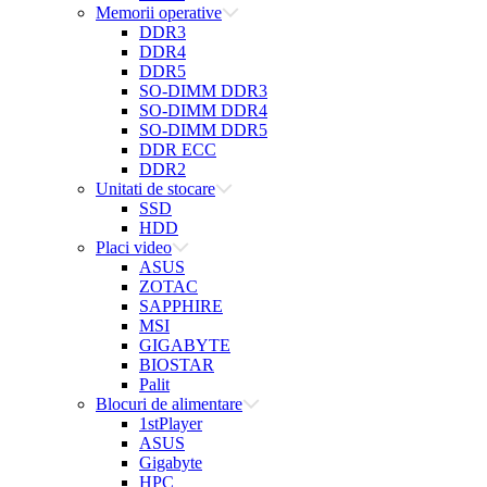
Memorii operative
DDR3
DDR4
DDR5
SO-DIMM DDR3
SO-DIMM DDR4
SO-DIMM DDR5
DDR ECC
DDR2
Unitati de stocare
SSD
HDD
Placi video
ASUS
ZOTAC
SAPPHIRE
MSI
GIGABYTE
BIOSTAR
Palit
Blocuri de alimentare
1stPlayer
ASUS
Gigabyte
HPC