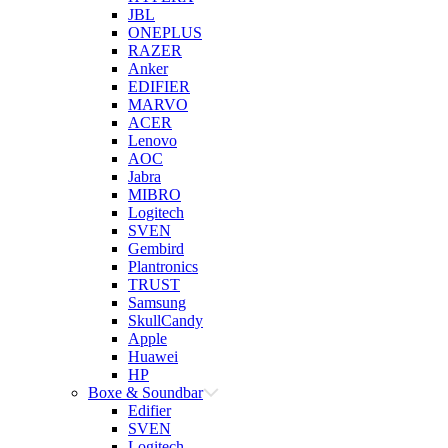
JBL
ONEPLUS
RAZER
Anker
EDIFIER
MARVO
ACER
Lenovo
AOC
Jabra
MIBRO
Logitech
SVEN
Gembird
Plantronics
TRUST
Samsung
SkullCandy
Apple
Huawei
HP
Boxe & Soundbar
Edifier
SVEN
Logitech