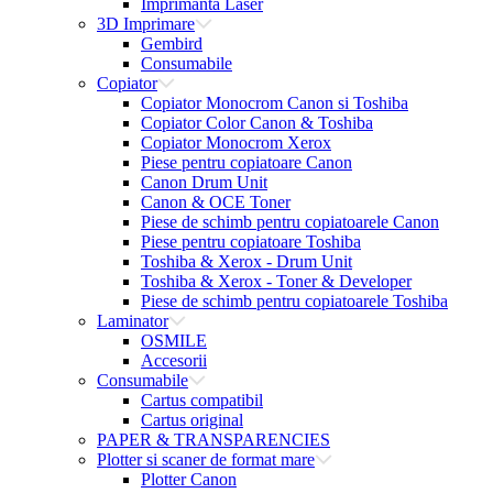
Imprimanta Laser
3D Imprimare
Gembird
Consumabile
Copiator
Copiator Monocrom Canon si Toshiba
Copiator Color Canon & Toshiba
Copiator Monocrom Xerox
Piese pentru copiatoare Canon
Canon Drum Unit
Canon & OCE Toner
Piese de schimb pentru copiatoarele Canon
Piese pentru copiatoare Toshiba
Toshiba & Xerox - Drum Unit
Toshiba & Xerox - Toner & Developer
Piese de schimb pentru copiatoarele Toshiba
Laminator
OSMILE
Accesorii
Consumabile
Cartus compatibil
Cartus original
PAPER & TRANSPARENCIES
Plotter si scaner de format mare
Plotter Canon