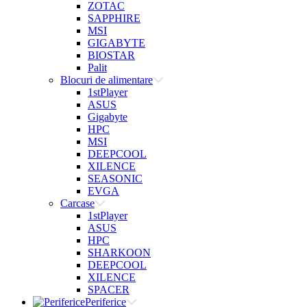
ZOTAC
SAPPHIRE
MSI
GIGABYTE
BIOSTAR
Palit
Blocuri de alimentare
1stPlayer
ASUS
Gigabyte
HPC
MSI
DEEPCOOL
XILENCE
SEASONIC
EVGA
Carcase
1stPlayer
ASUS
HPC
SHARKOON
DEEPCOOL
XILENCE
SPACER
Periferice