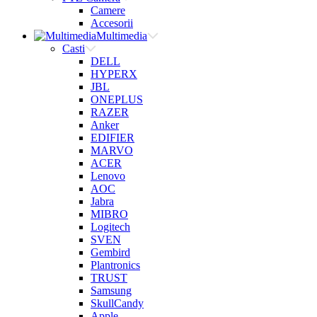
Camere
Accesorii
Multimedia
Casti
DELL
HYPERX
JBL
ONEPLUS
RAZER
Anker
EDIFIER
MARVO
ACER
Lenovo
AOC
Jabra
MIBRO
Logitech
SVEN
Gembird
Plantronics
TRUST
Samsung
SkullCandy
Apple