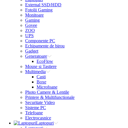
External SSD/HDD
Fotolii Gaming
Monitoare
Gaming
Govee
ZOO
UPS
Componente PC
Echipamente de birou
Gadget
Generatoare
EcoFlow
Mouse si Tastiere
Multimedia
Casti
Boxe
Microfoane
Photo Camere & Lentile
Printere & Multifunctionale
Securitate Video
Sisteme PC
Telefoane
Electrocasnice
Laptopuri