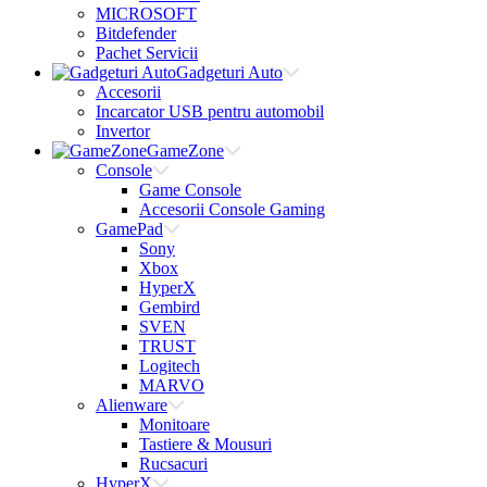
MICROSOFT
Bitdefender
Pachet Servicii
Gadgeturi Auto
Accesorii
Incarcator USB pentru automobil
Invertor
GameZone
Console
Game Console
Accesorii Console Gaming
GamePad
Sony
Xbox
HyperX
Gembird
SVEN
TRUST
Logitech
MARVO
Alienware
Monitoare
Tastiere & Mousuri
Rucsacuri
HyperX