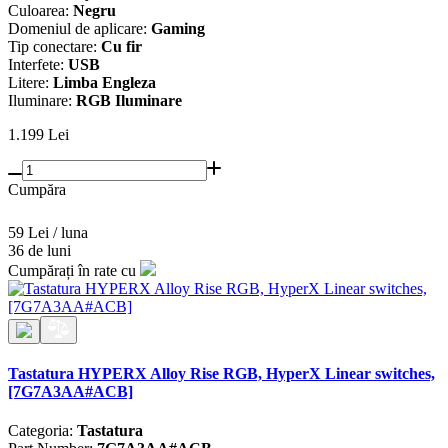
Culoarea:
Negru
Domeniul de aplicare:
Gaming
Tip conectare:
Cu fir
Interfete:
USB
Litere:
Limba Engleza
Iluminare:
RGB Iluminare
1.199
Lei
Cumpăra
59 Lei / luna
36 de luni
Cumpărați în rate cu
Tastatura HYPERX Alloy Rise RGB, HyperX Linear switches,
[7G7A3AA#ACB]
Categoria:
Tastatura