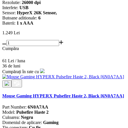
Rezolutie:
26000 dpi
Interfete:
USB
Sensor:
HyperX 26K Sensor,
Butoane aditionale:
6
Baterii:
1 x AAA
1.249
Lei
Cumpăra
61 Lei / luna
36 de luni
Cumpărați în rate cu
Mouse Gaming HYPERX Pulsefire Haste 2, Black [6N0A7AA]
Part Number:
6N0A7AA
Model:
Pulsefire Haste 2
Culoarea:
Negru
Domeniul de aplicare:
Gaming
Tip conectare:
Cu fir