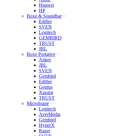
Huawei
HP
Boxe & Soundbar
Edifier
SVEN
Logitech
GEMBIRD
TRUST
JBL
Boxe Portative
Anker
JBL
SVEN
Gembird
Edifier
Genius
Xiaomi
TRUST
Microfoane
Logitech
AverMedia
Gembird
HyperX
Razer