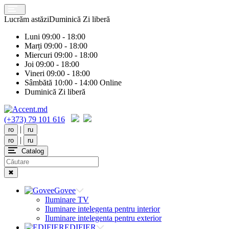
Lucrăm astăzi
Duminică
Zi liberă
Luni
09:00 - 18:00
Marți
09:00 - 18:00
Miercuri
09:00 - 18:00
Joi
09:00 - 18:00
Vineri
09:00 - 18:00
Sâmbătă
10:00 - 14:00 Online
Duminică
Zi liberă
(+373) 79 101 616
|
ro
ru
|
ro
ru
Catalog
✖
Govee
Iluminare TV
Iluminare intelegenta pentru interior
Iluminare intelegenta pentru exterior
EDIFIER