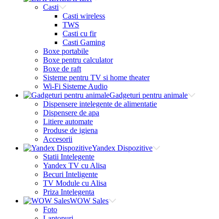
Casti
Casti wireless
TWS
Casti cu fir
Casti Gaming
Boxe portabile
Boxe pentru calculator
Boxe de raft
Sisteme pentru TV si home theater
Wi-Fi Sisteme Audio
Gadgeturi pentru animale
Dispensere intelegente de alimentatie
Dispensere de apa
Litiere automate
Produse de igiena
Accesorii
Yandex Dispozitive
Statii Intelegente
Yandex TV cu Alisa
Becuri Inteligente
TV Module cu Alisa
Priza Intelegenta
WOW Sales
Foto
Laptopuri