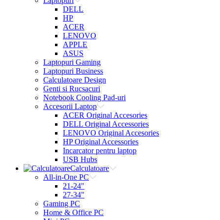
Laptopuri
DELL
HP
ACER
LENOVO
APPLE
ASUS
Laptopuri Gaming
Laptopuri Business
Calculatoare Design
Genti si Rucsacuri
Notebook Cooling Pad-uri
Accesorii Laptop
ACER Original Accesories
DELL Original Accessories
LENOVO Original Accesories
HP Original Accessories
Incarcator pentru laptop
USB Hubs
Calculatoare
All-in-One PC
21-24"
27-34"
Gaming PC
Home & Office PC