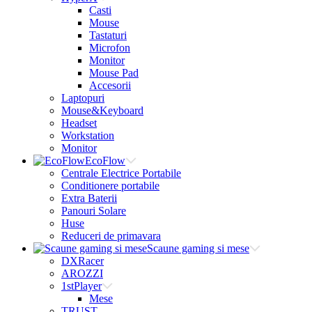
Casti
Mouse
Tastaturi
Microfon
Monitor
Mouse Pad
Accesorii
Laptopuri
Mouse&Keyboard
Headset
Workstation
Monitor
EcoFlow
Centrale Electrice Portabile
Conditionere portabile
Extra Baterii
Panouri Solare
Huse
Reduceri de primavara
Scaune gaming si mese
DXRacer
AROZZI
1stPlayer
Mese
TRUST