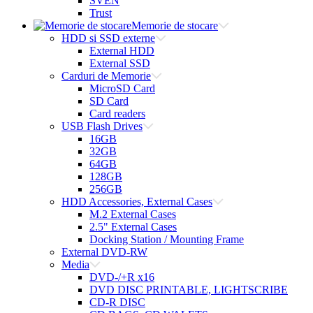
SVEN
Trust
Memorie de stocare
HDD si SSD externe
External HDD
External SSD
Carduri de Memorie
MicroSD Card
SD Card
Card readers
USB Flash Drives
16GB
32GB
64GB
128GB
256GB
HDD Accessories, External Cases
M.2 External Cases
2.5" External Cases
Docking Station / Mounting Frame
External DVD-RW
Media
DVD-/+R x16
DVD DISC PRINTABLE, LIGHTSCRIBE
CD-R DISC