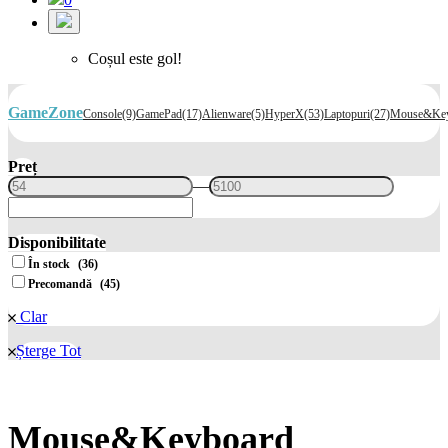
Coșul este gol!
GameZone
Console
(9)
GamePad
(17)
Alienware
(5)
HyperX
(53)
Laptopuri
(27)
Mouse&Key
Preț
—
Disponibilitate
În stock
(36)
Precomandă
(45)
Clar
Șterge Tot
Mouse&Keyboard