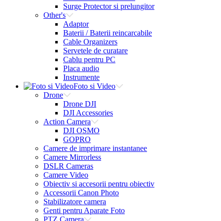
Surge Protector si prelungitor
Other's
Adaptor
Baterii / Baterii reincarcabile
Cable Organizers
Servetele de curatare
Cablu pentru PC
Placa audio
Instrumente
Foto si Video
Drone
Drone DJI
DJI Accessories
Action Camera
DJI OSMO
GOPRO
Camere de imprimare instantanee
Camere Mirrorless
DSLR Cameras
Camere Video
Obiectiv si accesorii pentru obiectiv
Accessorii Canon Photo
Stabilizatore camera
Genti pentru Aparate Foto
PTZ Camera