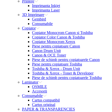
Printere
Imprimanta Inkjet
Imprimanta Laser
3D Imprimare
Gembird
Consumabile
Copiator
Copiator Monocrom Canon si Toshiba
Copiator Color Canon & Toshiba
Copiator Monocrom Xerox
Piese pentru copiatoare Canon
Canon Drum Unit
Canon & OCE Toner
Piese de schimb pentru copiatoarele Canon
Piese pentru copiatoare Toshiba
Toshiba & Xerox - Drum Unit
Toshiba & Xerox - Toner & Developer
Piese de schimb pentru copiatoarele Toshiba
Laminator
OSMILE
Accesorii
Consumabile
Cartus compatibil
Cartus original
PAPER & TRANSPARENCIES