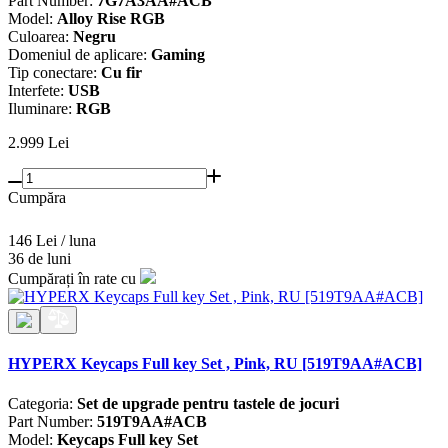
Part Number:
7G7A3AA#ACB
Model:
Alloy Rise RGB
Culoarea:
Negru
Domeniul de aplicare:
Gaming
Tip conectare:
Cu fir
Interfete:
USB
Iluminare:
RGB
2.999
Lei
Cumpăra
146 Lei / luna
36 de luni
Cumpărați în rate cu
HYPERX Keycaps Full key Set , Pink, RU [519T9AA#ACB]
Categoria:
Set de upgrade pentru tastele de jocuri
Part Number:
519T9AA#ACB
Model:
Keycaps Full key Set