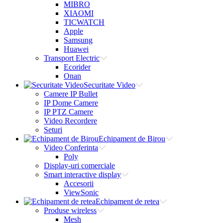
MIBRO
XIAOMI
TICWATCH
Apple
Samsung
Huawei
Transport Electric
Ecorider
Onan
Securitate Video
Camere IP Bullet
IP Dome Camere
IP PTZ Camere
Video Recordere
Seturi
Echipament de Birou
Video Conferinta
Poly
Display-uri comerciale
Smart interactive display
Accesorii
ViewSonic
Echipament de retea
Produse wireless
Mesh