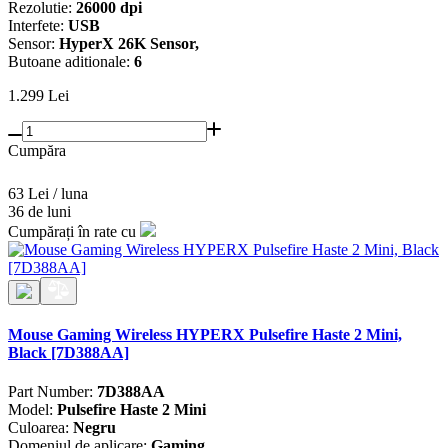
Rezolutie:
26000 dpi
Interfete:
USB
Sensor:
HyperX 26K Sensor,
Butoane aditionale:
6
1.299
Lei
Cumpăra
63 Lei / luna
36 de luni
Cumpărați în rate cu
Mouse Gaming Wireless HYPERX Pulsefire Haste 2 Mini,
Black [7D388AA]
Part Number:
7D388AA
Model:
Pulsefire Haste 2 Mini
Culoarea:
Negru
Domeniul de aplicare:
Gaming