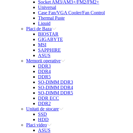
Socket AM3/AM3+/FM2/FM2+
Universal
Case Fan/VGA Cooler/Fan Control
Thermal Paste
Liquid
Placi de Baza
BIOSTAR
GIGABYTE
MSI
SAPPHIRE
ASUS
Memorii operative
DDR3
DDR4
DDR5
SO-DIMM DDR3
SO-DIMM DDR4
SO-DIMM DDR5
DDR ECC
DDR2
Unitati de stocare
SSD
HDD
Placi video
ASUS