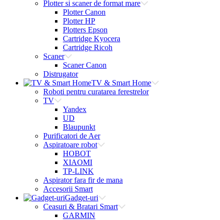
Plotter si scaner de format mare
Plotter Canon
Plotter HP
Plotters Epson
Cartridge Kyocera
Cartridge Ricoh
Scaner
Scaner Canon
Distrugator
TV & Smart Home
Roboti pentru curatarea ferestrelor
TV
Yandex
UD
Blaupunkt
Purificatori de Aer
Aspiratoare robot
HOBOT
XIAOMI
TP-LINK
Aspirator fara fir de mana
Accesorii Smart
Gadget-uri
Ceasuri & Bratari Smart
GARMIN