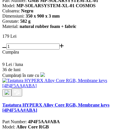
Part Number:
GMB MP-SOLARSYSTEM-XL-01
Model:
MP-SOLARSYSTEM-XL-01 COSMOS
Culoarea:
Negru
Dimensiuni:
350 x 900 x 3 mm
Greutate:
582 g
Material:
natural rubber foam + fabric
179
Lei
Cumpăra
9 Lei / luna
36 de luni
Cumpărați în rate cu
Tastatura HYPERX Alloy Core RGB, Membrane keys
[4P4F5AA#ABA]
Part Number:
4P4F5AA#ABA
Model:
Alloy Core RGB