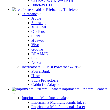
CD BAGS, CD WALETS
BlueRay CD
Telefoane / Tablete
Telefoane
Apple
Samsung
XIAOMI
OnePlus
OPPO
Huawei
Vivo
Google
REALME
CAT
Nokia
Incarcatoare USB si Powerbank-uri
PowerBank
Huse
Sticla Protectoare
Cabluri si Adaptoare
Imprimante, Printere, Scanere
Imprimanta Multifunctionala
Imprimanta Multifunctionala Inkjet
Imprimanta Multifunctionala Laser