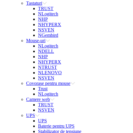
Tastaturi
TRUST
NLogitech
NHP
NHYPERX
NSVEN
NGembird
Mouse-uri
NLogitech
NDELL
NHP
NHYPERX
NTRUST
NLENOVO
NSVEN
Covorase pentru mouse
Trust
NLogitech
Camere web
TRUST
NSVEN
UPS
UPS
Baterie pentru UPS
Stabilizator de tensiune