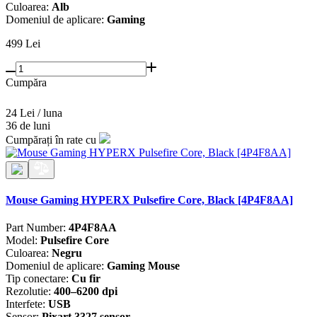
Culoarea:
Alb
Domeniul de aplicare:
Gaming
499
Lei
Cumpăra
24 Lei / luna
36 de luni
Cumpărați în rate cu
Mouse Gaming HYPERX Pulsefire Core, Black [4P4F8AA]
Part Number:
4P4F8AA
Model:
Pulsefire Core
Culoarea:
Negru
Domeniul de aplicare:
Gaming Mouse
Tip conectare:
Cu fir
Rezolutie:
400–6200 dpi
Interfete:
USB
Sensor:
Pixart 3327 sensor