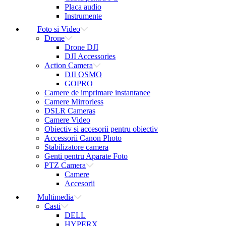
Placa audio
Instrumente
Foto si Video
Drone
Drone DJI
DJI Accessories
Action Camera
DJI OSMO
GOPRO
Camere de imprimare instantanee
Camere Mirrorless
DSLR Cameras
Camere Video
Obiectiv si accesorii pentru obiectiv
Accessorii Canon Photo
Stabilizatore camera
Genti pentru Aparate Foto
PTZ Camera
Camere
Accesorii
Multimedia
Casti
DELL
HYPERX