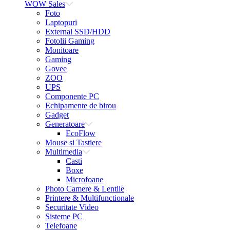
WOW Sales
Foto
Laptopuri
External SSD/HDD
Fotolii Gaming
Monitoare
Gaming
Govee
ZOO
UPS
Componente PC
Echipamente de birou
Gadget
Generatoare
EcoFlow
Mouse si Tastiere
Multimedia
Casti
Boxe
Microfoane
Photo Camere & Lentile
Printere & Multifunctionale
Securitate Video
Sisteme PC
Telefoane