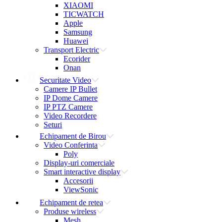
XIAOMI
TICWATCH
Apple
Samsung
Huawei
Transport Electric
Ecorider
Onan
Securitate Video
Camere IP Bullet
IP Dome Camere
IP PTZ Camere
Video Recordere
Seturi
Echipament de Birou
Video Conferinta
Poly
Display-uri comerciale
Smart interactive display
Accesorii
ViewSonic
Echipament de retea
Produse wireless
Mesh