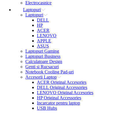
Electrocasnice
Laptopuri
Laptopuri
DELL
HP
ACER
LENOVO
APPLE
ASUS
Laptopuri Gaming
Laptopuri Business
Calculatoare Design
Genti si Rucsacuri
Notebook Cooling Pad-uri
Accesorii Laptop
ACER Original Accesories
DELL Original Accessories
LENOVO Original Accesories
HP Original Accessories
Incarcator pentru laptop
USB Hubs