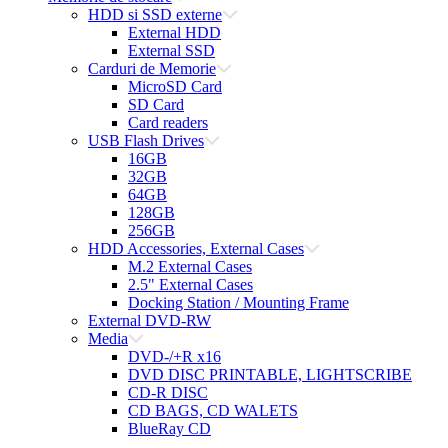
HDD si SSD externe
External HDD
External SSD
Carduri de Memorie
MicroSD Card
SD Card
Card readers
USB Flash Drives
16GB
32GB
64GB
128GB
256GB
HDD Accessories, External Cases
M.2 External Cases
2.5" External Cases
Docking Station / Mounting Frame
External DVD-RW
Media
DVD-/+R x16
DVD DISC PRINTABLE, LIGHTSCRIBE
CD-R DISC
CD BAGS, CD WALETS
BlueRay CD