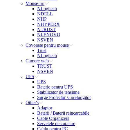
Mouse-uri
NLogitech
NDELL
NHP
NHYPERX
NTRUST
NLENOVO
NSVEN
Covorase pentru mouse
Trust
NLogitech
Camere web
TRUST
NSVEN
UPS
UPS
Baterie pentru UPS
Stabilizator de tensiune
Surge Protector si prelungitor
Other's
Adaptor
Baterii / Baterii reincarcabile
Cable Organizers
Servetele de curatare
Cablu pentru PC