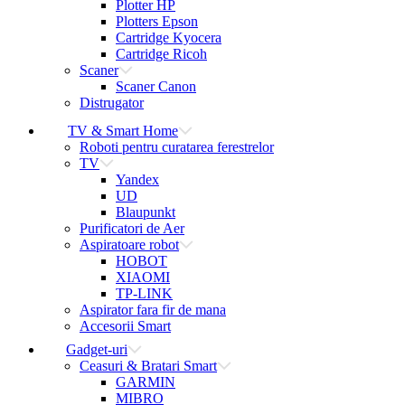
Plotter HP
Plotters Epson
Cartridge Kyocera
Cartridge Ricoh
Scaner
Scaner Canon
Distrugator
TV & Smart Home
Roboti pentru curatarea ferestrelor
TV
Yandex
UD
Blaupunkt
Purificatori de Aer
Aspiratoare robot
HOBOT
XIAOMI
TP-LINK
Aspirator fara fir de mana
Accesorii Smart
Gadget-uri
Ceasuri & Bratari Smart
GARMIN
MIBRO