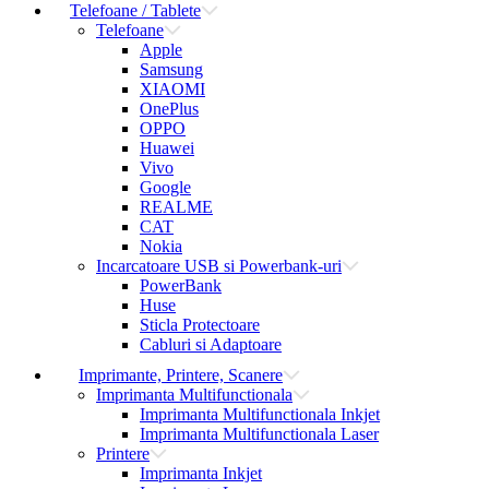
Telefoane / Tablete
Telefoane
Apple
Samsung
XIAOMI
OnePlus
OPPO
Huawei
Vivo
Google
REALME
CAT
Nokia
Incarcatoare USB si Powerbank-uri
PowerBank
Huse
Sticla Protectoare
Cabluri si Adaptoare
Imprimante, Printere, Scanere
Imprimanta Multifunctionala
Imprimanta Multifunctionala Inkjet
Imprimanta Multifunctionala Laser
Printere
Imprimanta Inkjet