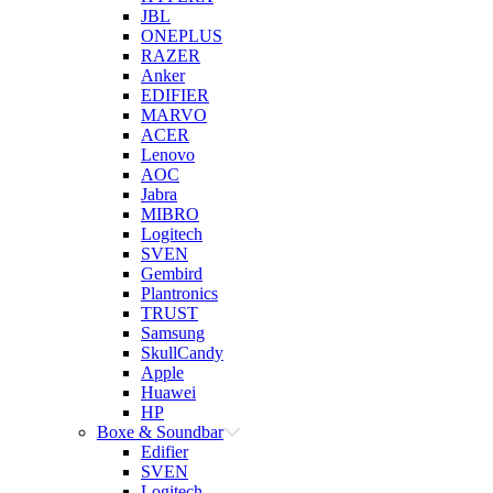
JBL
ONEPLUS
RAZER
Anker
EDIFIER
MARVO
ACER
Lenovo
AOC
Jabra
MIBRO
Logitech
SVEN
Gembird
Plantronics
TRUST
Samsung
SkullCandy
Apple
Huawei
HP
Boxe & Soundbar
Edifier
SVEN
Logitech