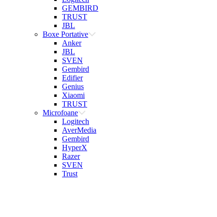
GEMBIRD
TRUST
JBL
Boxe Portative
Anker
JBL
SVEN
Gembird
Edifier
Genius
Xiaomi
TRUST
Microfoane
Logitech
AverMedia
Gembird
HyperX
Razer
SVEN
Trust