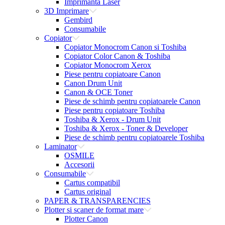
Imprimanta Laser
3D Imprimare
Gembird
Consumabile
Copiator
Copiator Monocrom Canon si Toshiba
Copiator Color Canon & Toshiba
Copiator Monocrom Xerox
Piese pentru copiatoare Canon
Canon Drum Unit
Canon & OCE Toner
Piese de schimb pentru copiatoarele Canon
Piese pentru copiatoare Toshiba
Toshiba & Xerox - Drum Unit
Toshiba & Xerox - Toner & Developer
Piese de schimb pentru copiatoarele Toshiba
Laminator
OSMILE
Accesorii
Consumabile
Cartus compatibil
Cartus original
PAPER & TRANSPARENCIES
Plotter si scaner de format mare
Plotter Canon