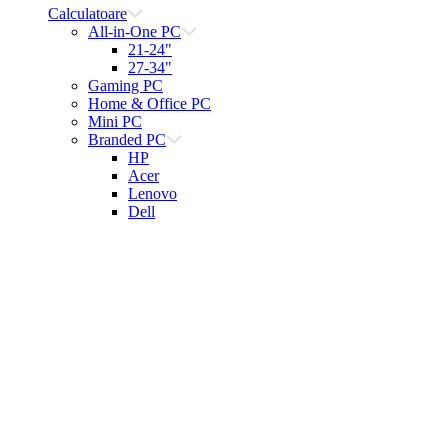
Calculatoare
All-in-One PC
21-24"
27-34"
Gaming PC
Home & Office PC
Mini PC
Branded PC
HP
Acer
Lenovo
Dell