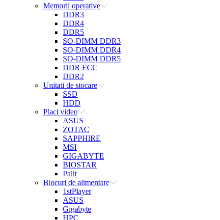
Memorii operative
DDR3
DDR4
DDR5
SO-DIMM DDR3
SO-DIMM DDR4
SO-DIMM DDR5
DDR ECC
DDR2
Unitati de stocare
SSD
HDD
Placi video
ASUS
ZOTAC
SAPPHIRE
MSI
GIGABYTE
BIOSTAR
Palit
Blocuri de alimentare
1stPlayer
ASUS
Gigabyte
HPC