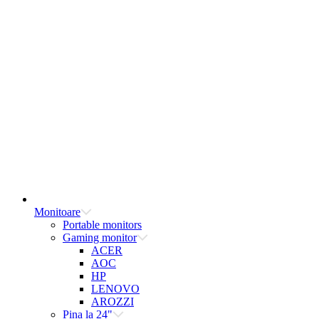
Monitoare
Portable monitors
Gaming monitor
ACER
AOC
HP
LENOVO
AROZZI
Pina la 24"