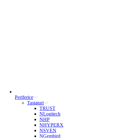
Periferice
Tastaturi
TRUST
NLogitech
NHP
NHYPERX
NSVEN
NGembird