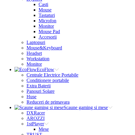
Casti
Mouse
Tastaturi
Microfon
Monitor
Mouse Pad
Accesorii
Laptopuri
Mouse&Keyboard
Headset
Workstation
Monitor
EcoFlow
Centrale Electrice Portabile
Conditionere portabile
Extra Baterii
Panouri Solare
Huse
Reduceri de primavara
Scaune gaming si mese
DXRacer
AROZZI
1stPlayer
Mese
TRUST