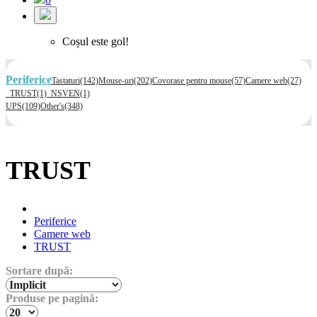
Coșul este gol!
Periferice
Tastaturi
(142)
Mouse-uri
(202)
Covorase pentru mouse
(57)
Camere web
(27)
TRUST
(1)
NSVEN
(1)
UPS
(109)
Other's
(348)
TRUST
Periferice
Camere web
TRUST
Sortare după:
Produse pe pagină: