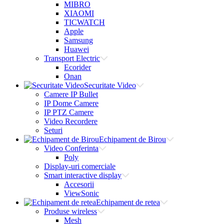
MIBRO
XIAOMI
TICWATCH
Apple
Samsung
Huawei
Transport Electric
Ecorider
Onan
Securitate Video
Camere IP Bullet
IP Dome Camere
IP PTZ Camere
Video Recordere
Seturi
Echipament de Birou
Video Conferinta
Poly
Display-uri comerciale
Smart interactive display
Accesorii
ViewSonic
Echipament de retea
Produse wireless
Mesh