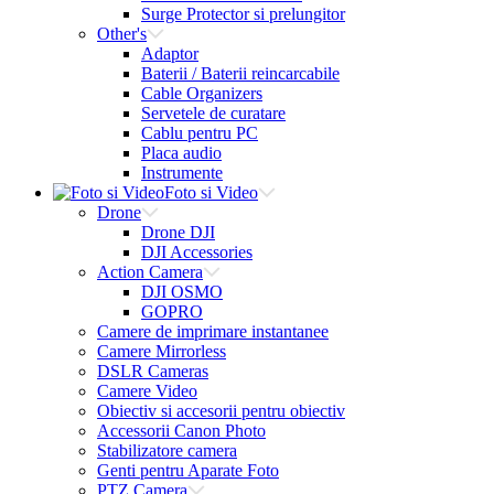
Surge Protector si prelungitor
Other's
Adaptor
Baterii / Baterii reincarcabile
Cable Organizers
Servetele de curatare
Cablu pentru PC
Placa audio
Instrumente
Foto si Video
Drone
Drone DJI
DJI Accessories
Action Camera
DJI OSMO
GOPRO
Camere de imprimare instantanee
Camere Mirrorless
DSLR Cameras
Camere Video
Obiectiv si accesorii pentru obiectiv
Accessorii Canon Photo
Stabilizatore camera
Genti pentru Aparate Foto
PTZ Camera