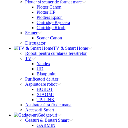
Plotter si scaner de format mare
Plotter Canon
Plotter HP
Plotters Epson
Cartridge Kyocera
Cartridge Ricoh
Scaner
Scaner Canon
Distrugator
TV & Smart Home
Roboti pentru curatarea ferestrelor
TV
Yandex
UD
Blaupunkt
Purificatori de Aer
Aspiratoare robot
HOBOT
XIAOMI
TP-LINK
Aspirator fara fir de mana
Accesorii Smart
Gadget-uri
Ceasuri & Bratari Smart
GARMIN