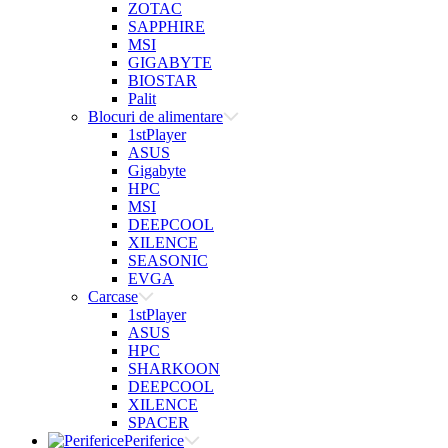
ZOTAC
SAPPHIRE
MSI
GIGABYTE
BIOSTAR
Palit
Blocuri de alimentare
1stPlayer
ASUS
Gigabyte
HPC
MSI
DEEPCOOL
XILENCE
SEASONIC
EVGA
Carcase
1stPlayer
ASUS
HPC
SHARKOON
DEEPCOOL
XILENCE
SPACER
Periferice