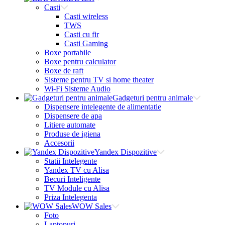
Casti
Casti wireless
TWS
Casti cu fir
Casti Gaming
Boxe portabile
Boxe pentru calculator
Boxe de raft
Sisteme pentru TV si home theater
Wi-Fi Sisteme Audio
Gadgeturi pentru animale
Dispensere intelegente de alimentatie
Dispensere de apa
Litiere automate
Produse de igiena
Accesorii
Yandex Dispozitive
Statii Intelegente
Yandex TV cu Alisa
Becuri Inteligente
TV Module cu Alisa
Priza Intelegenta
WOW Sales
Foto
Laptopuri