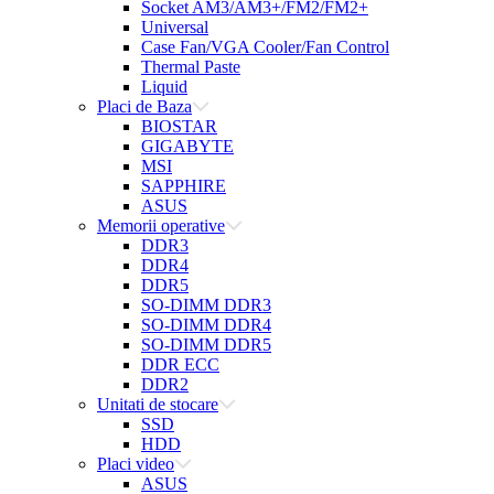
Socket AM3/AM3+/FM2/FM2+
Universal
Case Fan/VGA Cooler/Fan Control
Thermal Paste
Liquid
Placi de Baza
BIOSTAR
GIGABYTE
MSI
SAPPHIRE
ASUS
Memorii operative
DDR3
DDR4
DDR5
SO-DIMM DDR3
SO-DIMM DDR4
SO-DIMM DDR5
DDR ECC
DDR2
Unitati de stocare
SSD
HDD
Placi video
ASUS