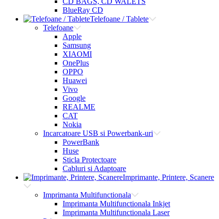
CD BAGS, CD WALETS
BlueRay CD
Telefoane / Tablete
Telefoane
Apple
Samsung
XIAOMI
OnePlus
OPPO
Huawei
Vivo
Google
REALME
CAT
Nokia
Incarcatoare USB si Powerbank-uri
PowerBank
Huse
Sticla Protectoare
Cabluri si Adaptoare
Imprimante, Printere, Scanere
Imprimanta Multifunctionala
Imprimanta Multifunctionala Inkjet
Imprimanta Multifunctionala Laser