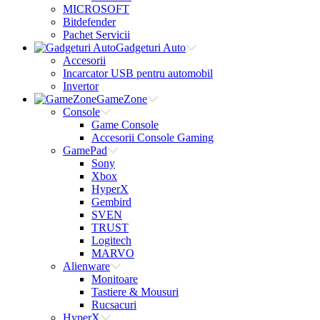
MICROSOFT
Bitdefender
Pachet Servicii
Gadgeturi Auto
Accesorii
Incarcator USB pentru automobil
Invertor
GameZone
Console
Game Console
Accesorii Console Gaming
GamePad
Sony
Xbox
HyperX
Gembird
SVEN
TRUST
Logitech
MARVO
Alienware
Monitoare
Tastiere & Mousuri
Rucsacuri
HyperX