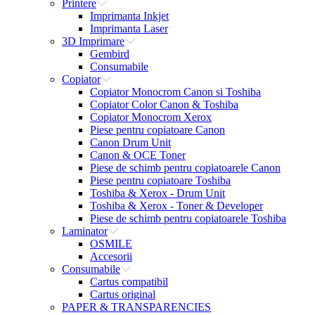
Printere
Imprimanta Inkjet
Imprimanta Laser
3D Imprimare
Gembird
Consumabile
Copiator
Copiator Monocrom Canon si Toshiba
Copiator Color Canon & Toshiba
Copiator Monocrom Xerox
Piese pentru copiatoare Canon
Canon Drum Unit
Canon & OCE Toner
Piese de schimb pentru copiatoarele Canon
Piese pentru copiatoare Toshiba
Toshiba & Xerox - Drum Unit
Toshiba & Xerox - Toner & Developer
Piese de schimb pentru copiatoarele Toshiba
Laminator
OSMILE
Accesorii
Consumabile
Cartus compatibil
Cartus original
PAPER & TRANSPARENCIES