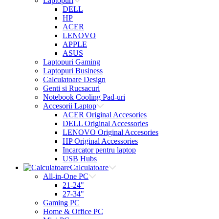
Laptopuri
DELL
HP
ACER
LENOVO
APPLE
ASUS
Laptopuri Gaming
Laptopuri Business
Calculatoare Design
Genti si Rucsacuri
Notebook Cooling Pad-uri
Accesorii Laptop
ACER Original Accesories
DELL Original Accessories
LENOVO Original Accesories
HP Original Accessories
Incarcator pentru laptop
USB Hubs
Calculatoare
All-in-One PC
21-24"
27-34"
Gaming PC
Home & Office PC