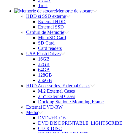
SVEN
Trust
Memorie de stocare
HDD si SSD externe
External HDD
External SSD
Carduri de Memorie
MicroSD Card
SD Card
Card readers
USB Flash Drives
16GB
32GB
64GB
128GB
256GB
HDD Accessories, External Cases
M.2 External Cases
2.5" External Cases
Docking Station / Mounting Frame
External DVD-RW
Media
DVD-/+R x16
DVD DISC PRINTABLE, LIGHTSCRIBE
CD-R DISC