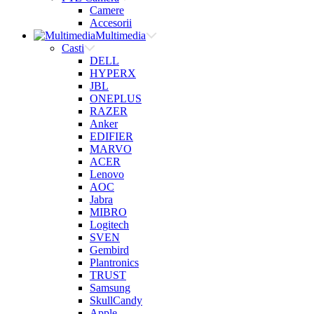
Camere
Accesorii
Multimedia
Casti
DELL
HYPERX
JBL
ONEPLUS
RAZER
Anker
EDIFIER
MARVO
ACER
Lenovo
AOC
Jabra
MIBRO
Logitech
SVEN
Gembird
Plantronics
TRUST
Samsung
SkullCandy
Apple