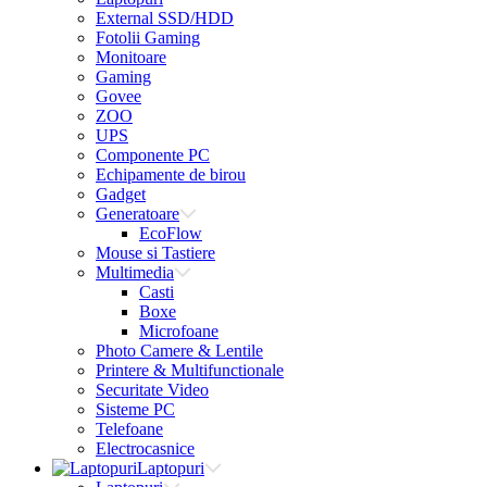
External SSD/HDD
Fotolii Gaming
Monitoare
Gaming
Govee
ZOO
UPS
Componente PC
Echipamente de birou
Gadget
Generatoare
EcoFlow
Mouse si Tastiere
Multimedia
Casti
Boxe
Microfoane
Photo Camere & Lentile
Printere & Multifunctionale
Securitate Video
Sisteme PC
Telefoane
Electrocasnice
Laptopuri