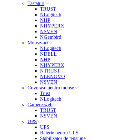
Tastaturi
TRUST
NLogitech
NHP
NHYPERX
NSVEN
NGembird
Mouse-uri
NLogitech
NDELL
NHP
NHYPERX
NTRUST
NLENOVO
NSVEN
Covorase pentru mouse
Trust
NLogitech
Camere web
TRUST
NSVEN
UPS
UPS
Baterie pentru UPS
Stabilizator de tensiune