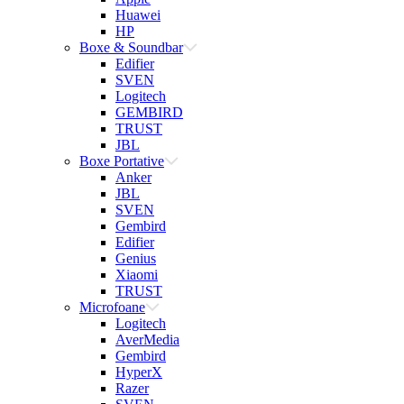
Huawei
HP
Boxe & Soundbar
Edifier
SVEN
Logitech
GEMBIRD
TRUST
JBL
Boxe Portative
Anker
JBL
SVEN
Gembird
Edifier
Genius
Xiaomi
TRUST
Microfoane
Logitech
AverMedia
Gembird
HyperX
Razer