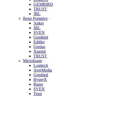
GEMBIRD
TRUST
JBL
Boxe Portative
Anker
JBL
SVEN
Gembird
Edifier
Genius
Xiaomi
TRUST
Microfoane
Logitech
AverMedia
Gembird
HyperX
Razer
SVEN
Trust