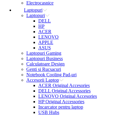
Electrocasnice
Laptopuri
Laptopuri
DELL
HP
ACER
LENOVO
APPLE
ASUS
Laptopuri Gaming
Laptopuri Business
Calculatoare Design
Genti si Rucsacuri
Notebook Cooling Pad-uri
Accesorii Laptop
ACER Original Accesories
DELL Original Accessories
LENOVO Original Accesories
HP Original Accessories
Incarcator pentru laptop
USB Hubs