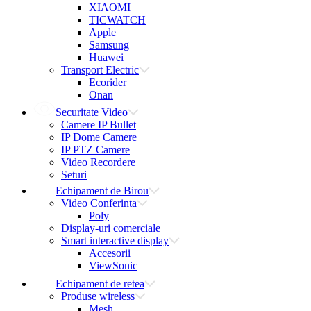
XIAOMI
TICWATCH
Apple
Samsung
Huawei
Transport Electric
Ecorider
Onan
Securitate Video
Camere IP Bullet
IP Dome Camere
IP PTZ Camere
Video Recordere
Seturi
Echipament de Birou
Video Conferinta
Poly
Display-uri comerciale
Smart interactive display
Accesorii
ViewSonic
Echipament de retea
Produse wireless
Mesh