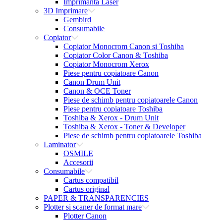
Imprimanta Laser
3D Imprimare
Gembird
Consumabile
Copiator
Copiator Monocrom Canon si Toshiba
Copiator Color Canon & Toshiba
Copiator Monocrom Xerox
Piese pentru copiatoare Canon
Canon Drum Unit
Canon & OCE Toner
Piese de schimb pentru copiatoarele Canon
Piese pentru copiatoare Toshiba
Toshiba & Xerox - Drum Unit
Toshiba & Xerox - Toner & Developer
Piese de schimb pentru copiatoarele Toshiba
Laminator
OSMILE
Accesorii
Consumabile
Cartus compatibil
Cartus original
PAPER & TRANSPARENCIES
Plotter si scaner de format mare
Plotter Canon