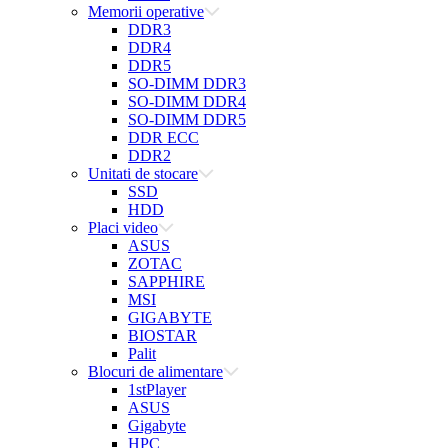
Memorii operative
DDR3
DDR4
DDR5
SO-DIMM DDR3
SO-DIMM DDR4
SO-DIMM DDR5
DDR ECC
DDR2
Unitati de stocare
SSD
HDD
Placi video
ASUS
ZOTAC
SAPPHIRE
MSI
GIGABYTE
BIOSTAR
Palit
Blocuri de alimentare
1stPlayer
ASUS
Gigabyte
HPC