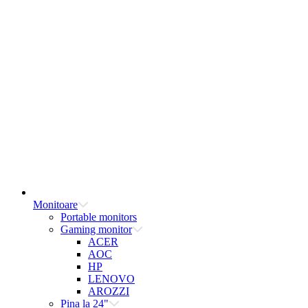
Monitoare
Portable monitors
Gaming monitor
ACER
AOC
HP
LENOVO
AROZZI
Pina la 24"