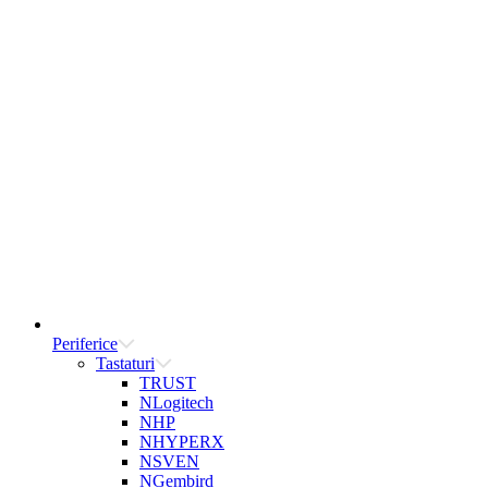
Periferice
Tastaturi
TRUST
NLogitech
NHP
NHYPERX
NSVEN
NGembird