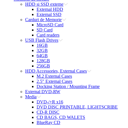
HDD si SSD externe
External HDD
External SSD
Carduri de Memorie
MicroSD Card
SD Card
Card readers
USB Flash Drives
16GB
32GB
64GB
128GB
256GB
HDD Accessories, External Cases
M.2 External Cases
2.5" External Cases
Docking Station / Mounting Frame
External DVD-RW
Media
DVD-/+R x16
DVD DISC PRINTABLE, LIGHTSCRIBE
CD-R DISC
CD BAGS, CD WALETS
BlueRay CD