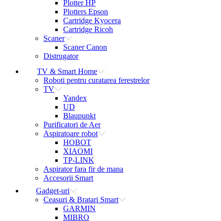
Plotter HP
Plotters Epson
Cartridge Kyocera
Cartridge Ricoh
Scaner
Scaner Canon
Distrugator
TV & Smart Home
Roboti pentru curatarea ferestrelor
TV
Yandex
UD
Blaupunkt
Purificatori de Aer
Aspiratoare robot
HOBOT
XIAOMI
TP-LINK
Aspirator fara fir de mana
Accesorii Smart
Gadget-uri
Ceasuri & Bratari Smart
GARMIN
MIBRO