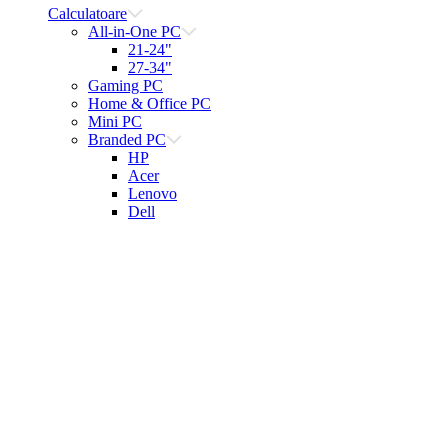
Calculatoare
All-in-One PC
21-24"
27-34"
Gaming PC
Home & Office PC
Mini PC
Branded PC
HP
Acer
Lenovo
Dell