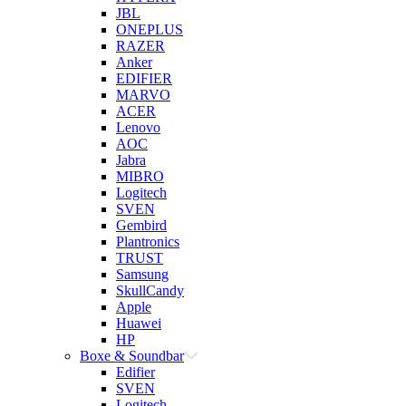
JBL
ONEPLUS
RAZER
Anker
EDIFIER
MARVO
ACER
Lenovo
AOC
Jabra
MIBRO
Logitech
SVEN
Gembird
Plantronics
TRUST
Samsung
SkullCandy
Apple
Huawei
HP
Boxe & Soundbar
Edifier
SVEN
Logitech