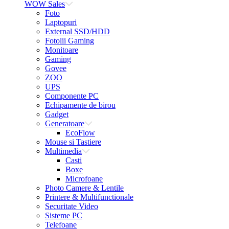
WOW Sales
Foto
Laptopuri
External SSD/HDD
Fotolii Gaming
Monitoare
Gaming
Govee
ZOO
UPS
Componente PC
Echipamente de birou
Gadget
Generatoare
EcoFlow
Mouse si Tastiere
Multimedia
Casti
Boxe
Microfoane
Photo Camere & Lentile
Printere & Multifunctionale
Securitate Video
Sisteme PC
Telefoane