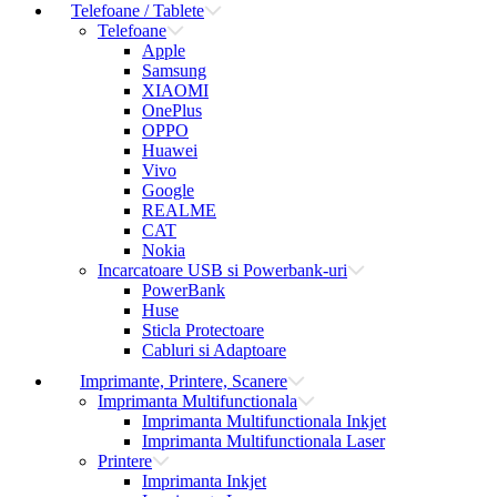
Telefoane / Tablete
Telefoane
Apple
Samsung
XIAOMI
OnePlus
OPPO
Huawei
Vivo
Google
REALME
CAT
Nokia
Incarcatoare USB si Powerbank-uri
PowerBank
Huse
Sticla Protectoare
Cabluri si Adaptoare
Imprimante, Printere, Scanere
Imprimanta Multifunctionala
Imprimanta Multifunctionala Inkjet
Imprimanta Multifunctionala Laser
Printere
Imprimanta Inkjet