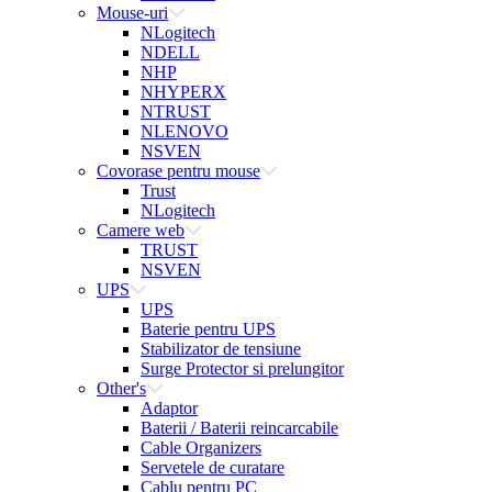
Mouse-uri
NLogitech
NDELL
NHP
NHYPERX
NTRUST
NLENOVO
NSVEN
Covorase pentru mouse
Trust
NLogitech
Camere web
TRUST
NSVEN
UPS
UPS
Baterie pentru UPS
Stabilizator de tensiune
Surge Protector si prelungitor
Other's
Adaptor
Baterii / Baterii reincarcabile
Cable Organizers
Servetele de curatare
Cablu pentru PC