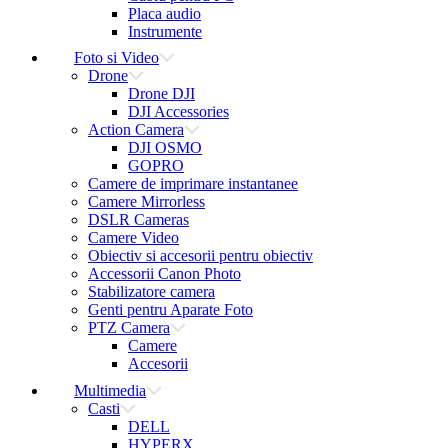
Placa audio
Instrumente
Foto si Video
Drone
Drone DJI
DJI Accessories
Action Camera
DJI OSMO
GOPRO
Camere de imprimare instantanee
Camere Mirrorless
DSLR Cameras
Camere Video
Obiectiv si accesorii pentru obiectiv
Accessorii Canon Photo
Stabilizatore camera
Genti pentru Aparate Foto
PTZ Camera
Camere
Accesorii
Multimedia
Casti
DELL
HYPERX