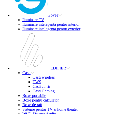
Govee
Iluminare TV
Iluminare intelegenta pentru interior
Iluminare intelegenta pentru exterior
EDIFIER
Casti
Casti wireless
TWS
Casti cu fir
Casti Gaming
Boxe portabile
Boxe pentru calculator
Boxe de raft
Sisteme pentru TV si home theater
Wi-Fi Sisteme Audio