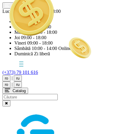
Lucrăm astăzi
Joi
09:00 - 18:00
Luni
09:00 - 18:00
Marți
09:00 - 18:00
Miercuri
09:00 - 18:00
Joi
09:00 - 18:00
Vineri
09:00 - 18:00
Sâmbătă
10:00 - 14:00 Online
Duminică
Zi liberă
(+373) 79 101 616
|
ro
ru
|
ro
ru
Catalog
✖