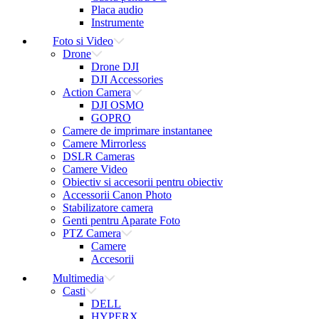
Placa audio
Instrumente
Foto si Video
Drone
Drone DJI
DJI Accessories
Action Camera
DJI OSMO
GOPRO
Camere de imprimare instantanee
Camere Mirrorless
DSLR Cameras
Camere Video
Obiectiv si accesorii pentru obiectiv
Accessorii Canon Photo
Stabilizatore camera
Genti pentru Aparate Foto
PTZ Camera
Camere
Accesorii
Multimedia
Casti
DELL
HYPERX