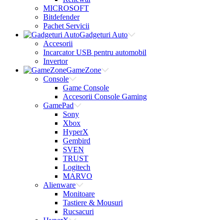
MICROSOFT
Bitdefender
Pachet Servicii
Gadgeturi Auto
Accesorii
Incarcator USB pentru automobil
Invertor
GameZone
Console
Game Console
Accesorii Console Gaming
GamePad
Sony
Xbox
HyperX
Gembird
SVEN
TRUST
Logitech
MARVO
Alienware
Monitoare
Tastiere & Mousuri
Rucsacuri