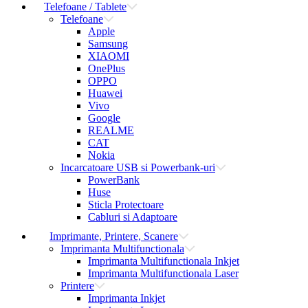
Telefoane / Tablete
Telefoane
Apple
Samsung
XIAOMI
OnePlus
OPPO
Huawei
Vivo
Google
REALME
CAT
Nokia
Incarcatoare USB si Powerbank-uri
PowerBank
Huse
Sticla Protectoare
Cabluri si Adaptoare
Imprimante, Printere, Scanere
Imprimanta Multifunctionala
Imprimanta Multifunctionala Inkjet
Imprimanta Multifunctionala Laser
Printere
Imprimanta Inkjet