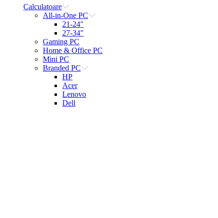
Calculatoare
All-in-One PC
21-24"
27-34"
Gaming PC
Home & Office PC
Mini PC
Branded PC
HP
Acer
Lenovo
Dell