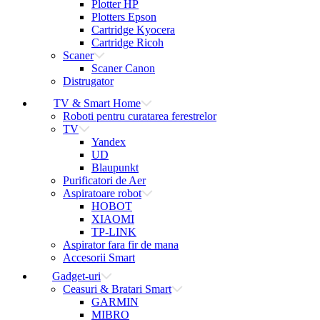
Plotter HP
Plotters Epson
Cartridge Kyocera
Cartridge Ricoh
Scaner
Scaner Canon
Distrugator
TV & Smart Home
Roboti pentru curatarea ferestrelor
TV
Yandex
UD
Blaupunkt
Purificatori de Aer
Aspiratoare robot
HOBOT
XIAOMI
TP-LINK
Aspirator fara fir de mana
Accesorii Smart
Gadget-uri
Ceasuri & Bratari Smart
GARMIN
MIBRO