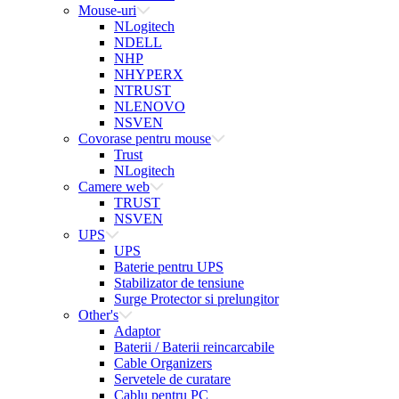
Mouse-uri
NLogitech
NDELL
NHP
NHYPERX
NTRUST
NLENOVO
NSVEN
Covorase pentru mouse
Trust
NLogitech
Camere web
TRUST
NSVEN
UPS
UPS
Baterie pentru UPS
Stabilizator de tensiune
Surge Protector si prelungitor
Other's
Adaptor
Baterii / Baterii reincarcabile
Cable Organizers
Servetele de curatare
Cablu pentru PC