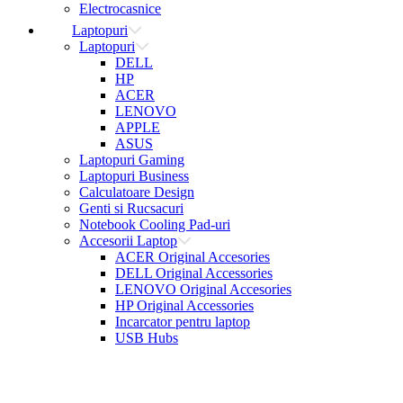
Electrocasnice
Laptopuri
Laptopuri
DELL
HP
ACER
LENOVO
APPLE
ASUS
Laptopuri Gaming
Laptopuri Business
Calculatoare Design
Genti si Rucsacuri
Notebook Cooling Pad-uri
Accesorii Laptop
ACER Original Accesories
DELL Original Accessories
LENOVO Original Accesories
HP Original Accessories
Incarcator pentru laptop
USB Hubs