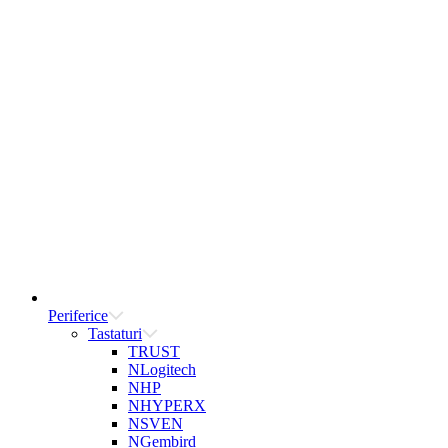
Periferice
Tastaturi
TRUST
NLogitech
NHP
NHYPERX
NSVEN
NGembird