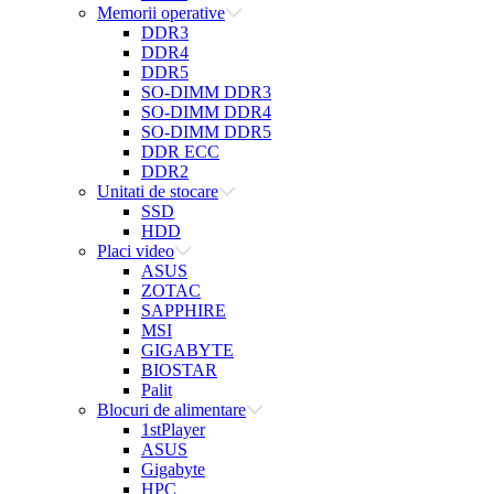
Memorii operative
DDR3
DDR4
DDR5
SO-DIMM DDR3
SO-DIMM DDR4
SO-DIMM DDR5
DDR ECC
DDR2
Unitati de stocare
SSD
HDD
Placi video
ASUS
ZOTAC
SAPPHIRE
MSI
GIGABYTE
BIOSTAR
Palit
Blocuri de alimentare
1stPlayer
ASUS
Gigabyte
HPC