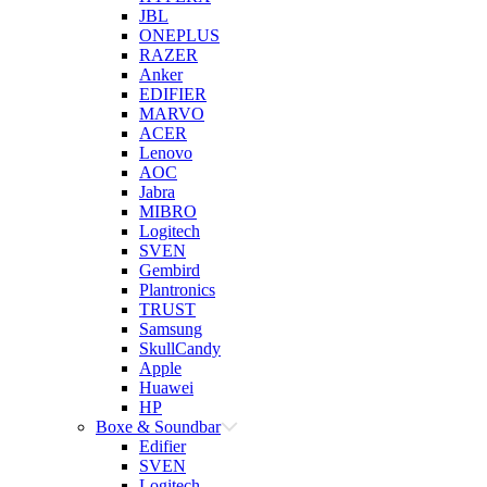
JBL
ONEPLUS
RAZER
Anker
EDIFIER
MARVO
ACER
Lenovo
AOC
Jabra
MIBRO
Logitech
SVEN
Gembird
Plantronics
TRUST
Samsung
SkullCandy
Apple
Huawei
HP
Boxe & Soundbar
Edifier
SVEN
Logitech