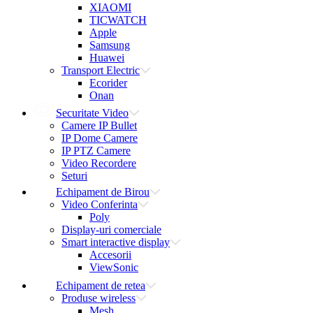
XIAOMI
TICWATCH
Apple
Samsung
Huawei
Transport Electric
Ecorider
Onan
Securitate Video
Camere IP Bullet
IP Dome Camere
IP PTZ Camere
Video Recordere
Seturi
Echipament de Birou
Video Conferinta
Poly
Display-uri comerciale
Smart interactive display
Accesorii
ViewSonic
Echipament de retea
Produse wireless
Mesh