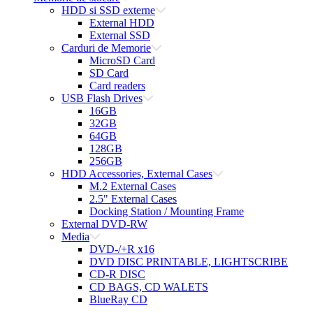
HDD si SSD externe
External HDD
External SSD
Carduri de Memorie
MicroSD Card
SD Card
Card readers
USB Flash Drives
16GB
32GB
64GB
128GB
256GB
HDD Accessories, External Cases
M.2 External Cases
2.5" External Cases
Docking Station / Mounting Frame
External DVD-RW
Media
DVD-/+R x16
DVD DISC PRINTABLE, LIGHTSCRIBE
CD-R DISC
CD BAGS, CD WALETS
BlueRay CD