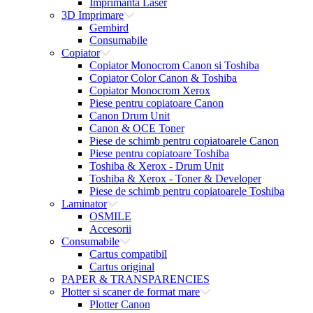
Imprimanta Laser
3D Imprimare
Gembird
Consumabile
Copiator
Copiator Monocrom Canon si Toshiba
Copiator Color Canon & Toshiba
Copiator Monocrom Xerox
Piese pentru copiatoare Canon
Canon Drum Unit
Canon & OCE Toner
Piese de schimb pentru copiatoarele Canon
Piese pentru copiatoare Toshiba
Toshiba & Xerox - Drum Unit
Toshiba & Xerox - Toner & Developer
Piese de schimb pentru copiatoarele Toshiba
Laminator
OSMILE
Accesorii
Consumabile
Cartus compatibil
Cartus original
PAPER & TRANSPARENCIES
Plotter si scaner de format mare
Plotter Canon