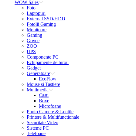
WOW Sales
Foto
Laptopuri
External SSD/HDD
Fotolii Gaming
Monitoare
Gaming
Govee
ZOO
UPS
Componente PC
Echipamente de birou
Gadget
Generatoare
EcoFlow
Mouse si Tastiere
Multimedia
Casti
Boxe
Microfoane
Photo Camere & Lentile
Printere & Multifunctionale
Securitate Video
Sisteme PC
Telefoane