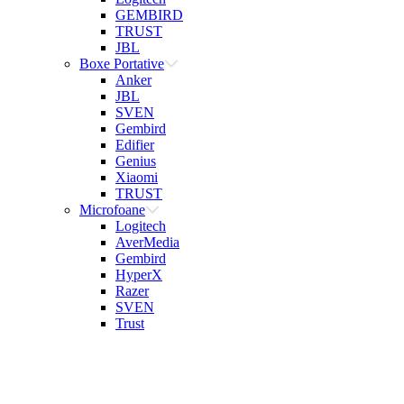
GEMBIRD
TRUST
JBL
Boxe Portative
Anker
JBL
SVEN
Gembird
Edifier
Genius
Xiaomi
TRUST
Microfoane
Logitech
AverMedia
Gembird
HyperX
Razer
SVEN
Trust