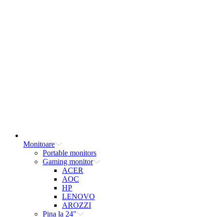
Monitoare
Portable monitors
Gaming monitor
ACER
AOC
HP
LENOVO
AROZZI
Pina la 24"