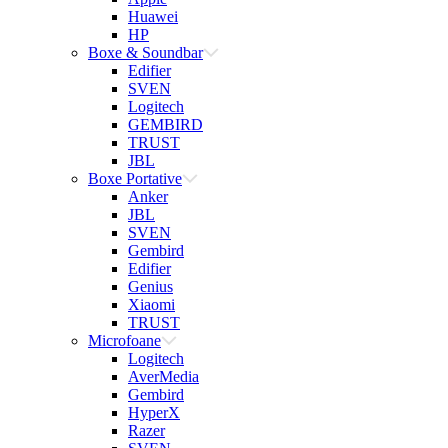
Huawei
HP
Boxe & Soundbar
Edifier
SVEN
Logitech
GEMBIRD
TRUST
JBL
Boxe Portative
Anker
JBL
SVEN
Gembird
Edifier
Genius
Xiaomi
TRUST
Microfoane
Logitech
AverMedia
Gembird
HyperX
Razer