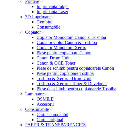
Printere
Imprimanta Inkjet
Imprimanta Laser
3D Imprimare
Gembird
Consumabile
Copiator
Copiator Monocrom Canon si Toshiba
Copiator Color Canon & Toshiba
Copiator Monocrom Xerox
Piese pentru copiatoare Canon
Canon Drum Unit
Canon & OCE Toner
Piese de schimb pentru copiatoarele Canon
Piese pentru copiatoare Toshiba
Toshiba & Xerox - Drum Unit
Toshiba & Xerox - Toner & Developer
Piese de schimb pentru copiatoarele Toshiba
Laminator
OSMILE
Accesorii
Consumabile
Cartus compatibil
Cartus original
PAPER & TRANSPARENCIES