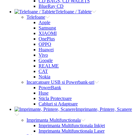
CD BAGS, CD WALETS
BlueRay CD
Telefoane / Tablete
Telefoane
Apple
Samsung
XIAOMI
OnePlus
OPPO
Huawei
Vivo
Google
REALME
CAT
Nokia
Incarcatoare USB si Powerbank-uri
PowerBank
Huse
Sticla Protectoare
Cabluri si Adaptoare
Imprimante, Printere, Scanere
Imprimanta Multifunctionala
Imprimanta Multifunctionala Inkjet
Imprimanta Multifunctionala Laser