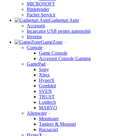
MICROSOFT
Bitdefender
Pachet Servicii
Gadgeturi Auto
Accesorii
Incarcator USB pentru automobil
Invertor
GameZone
Console
Game Console
Accesorii Console Gaming
GamePad
Sony
Xbox
HyperX
Gembird
SVEN
TRUST
Logitech
MARVO
Alienware
Monitoare
Tastiere & Mousuri
Rucsacuri
HyperX