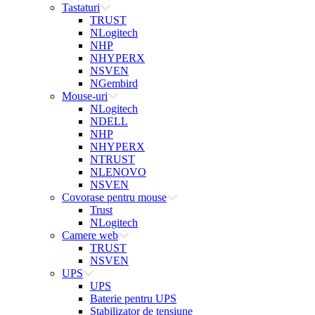
Tastaturi
TRUST
NLogitech
NHP
NHYPERX
NSVEN
NGembird
Mouse-uri
NLogitech
NDELL
NHP
NHYPERX
NTRUST
NLENOVO
NSVEN
Covorase pentru mouse
Trust
NLogitech
Camere web
TRUST
NSVEN
UPS
UPS
Baterie pentru UPS
Stabilizator de tensiune