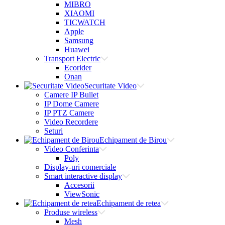
MIBRO
XIAOMI
TICWATCH
Apple
Samsung
Huawei
Transport Electric
Ecorider
Onan
Securitate Video
Camere IP Bullet
IP Dome Camere
IP PTZ Camere
Video Recordere
Seturi
Echipament de Birou
Video Conferinta
Poly
Display-uri comerciale
Smart interactive display
Accesorii
ViewSonic
Echipament de retea
Produse wireless
Mesh