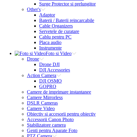
Surge Protector si prelungitor
Other's
Adaptor
Baterii / Baterii reincarcabile
Cable Organizers
Servetele de curatare
Cablu pentru PC
Placa audio
Instrumente
Foto si Video
Drone
Drone DJI
DJI Accessories
Action Camera
DJI OSMO
GOPRO
Camere de imprimare instantanee
Camere Mirrorless
DSLR Cameras
Camere Video
Obiectiv si accesorii pentru obiectiv
Accessorii Canon Photo
Stabilizatore camera
Genti pentru Aparate Foto
PTZ Camera