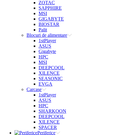
ZOTAC
SAPPHIRE
MSI
GIGABYTE
BIOSTAR
Palit
Blocuri de alimentare
1stPlayer
ASUS
Gigabyte
HPC
MSI
DEEPCOOL
XILENCE
SEASONIC
EVGA
Carcase
1stPlayer
ASUS
HPC
SHARKOON
DEEPCOOL
XILENCE
SPACER
Periferice