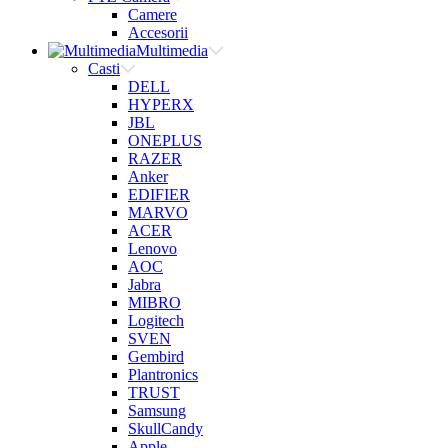
Camere
Accesorii
Multimedia
Casti
DELL
HYPERX
JBL
ONEPLUS
RAZER
Anker
EDIFIER
MARVO
ACER
Lenovo
AOC
Jabra
MIBRO
Logitech
SVEN
Gembird
Plantronics
TRUST
Samsung
SkullCandy
Apple