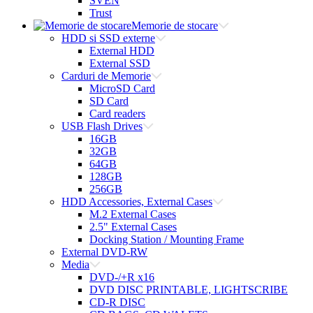
SVEN
Trust
Memorie de stocare
HDD si SSD externe
External HDD
External SSD
Carduri de Memorie
MicroSD Card
SD Card
Card readers
USB Flash Drives
16GB
32GB
64GB
128GB
256GB
HDD Accessories, External Cases
M.2 External Cases
2.5" External Cases
Docking Station / Mounting Frame
External DVD-RW
Media
DVD-/+R x16
DVD DISC PRINTABLE, LIGHTSCRIBE
CD-R DISC