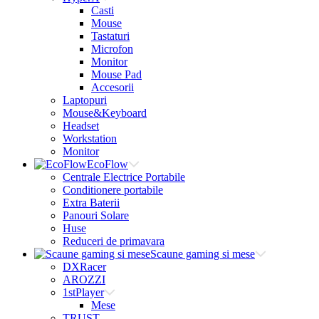
Casti
Mouse
Tastaturi
Microfon
Monitor
Mouse Pad
Accesorii
Laptopuri
Mouse&Keyboard
Headset
Workstation
Monitor
EcoFlow
Centrale Electrice Portabile
Conditionere portabile
Extra Baterii
Panouri Solare
Huse
Reduceri de primavara
Scaune gaming si mese
DXRacer
AROZZI
1stPlayer
Mese
TRUST