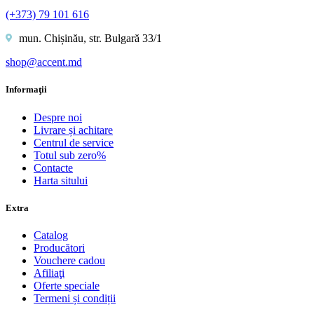
(+373) 79 101 616
mun. Chișinău, str. Bulgară 33/1
shop@accent.md
Informaţii
Despre noi
Livrare și achitare
Centrul de service
Totul sub zero%
Contacte
Harta sitului
Extra
Catalog
Producători
Vouchere cadou
Afiliaţi
Oferte speciale
Termeni și condiții