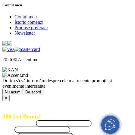
Contul meu
Contul meu
Istoric comenzi
Produse preferate
Newsletter
2026 © Accent.md
Dorim să vă informăm despre cele mai recente promoții și
evenimente interesante
Nu acum
De acord
×
Inregistreaza-te acum pentru a primi
300 Lei Bonus!
Nume, Prenume
Email