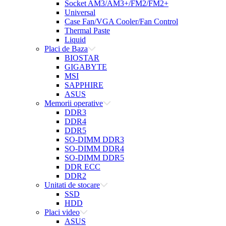
Socket AM3/AM3+/FM2/FM2+
Universal
Case Fan/VGA Cooler/Fan Control
Thermal Paste
Liquid
Placi de Baza
BIOSTAR
GIGABYTE
MSI
SAPPHIRE
ASUS
Memorii operative
DDR3
DDR4
DDR5
SO-DIMM DDR3
SO-DIMM DDR4
SO-DIMM DDR5
DDR ECC
DDR2
Unitati de stocare
SSD
HDD
Placi video
ASUS