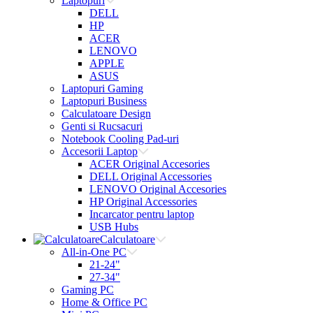
Laptopuri
DELL
HP
ACER
LENOVO
APPLE
ASUS
Laptopuri Gaming
Laptopuri Business
Calculatoare Design
Genti si Rucsacuri
Notebook Cooling Pad-uri
Accesorii Laptop
ACER Original Accesories
DELL Original Accessories
LENOVO Original Accesories
HP Original Accessories
Incarcator pentru laptop
USB Hubs
Calculatoare
All-in-One PC
21-24"
27-34"
Gaming PC
Home & Office PC