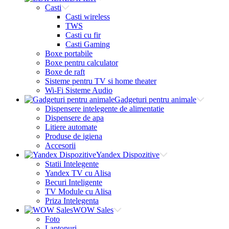
Casti
Casti wireless
TWS
Casti cu fir
Casti Gaming
Boxe portabile
Boxe pentru calculator
Boxe de raft
Sisteme pentru TV si home theater
Wi-Fi Sisteme Audio
Gadgeturi pentru animale
Dispensere intelegente de alimentatie
Dispensere de apa
Litiere automate
Produse de igiena
Accesorii
Yandex Dispozitive
Statii Intelegente
Yandex TV cu Alisa
Becuri Inteligente
TV Module cu Alisa
Priza Intelegenta
WOW Sales
Foto
Laptopuri