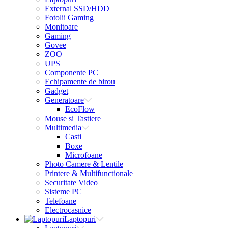
External SSD/HDD
Fotolii Gaming
Monitoare
Gaming
Govee
ZOO
UPS
Componente PC
Echipamente de birou
Gadget
Generatoare
EcoFlow
Mouse si Tastiere
Multimedia
Casti
Boxe
Microfoane
Photo Camere & Lentile
Printere & Multifunctionale
Securitate Video
Sisteme PC
Telefoane
Electrocasnice
Laptopuri