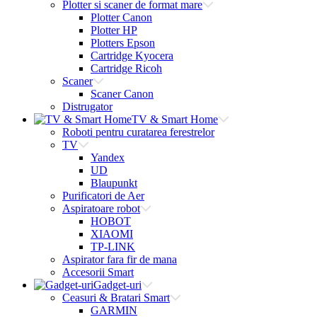
Plotter si scaner de format mare
Plotter Canon
Plotter HP
Plotters Epson
Cartridge Kyocera
Cartridge Ricoh
Scaner
Scaner Canon
Distrugator
TV & Smart Home
Roboti pentru curatarea ferestrelor
TV
Yandex
UD
Blaupunkt
Purificatori de Aer
Aspiratoare robot
HOBOT
XIAOMI
TP-LINK
Aspirator fara fir de mana
Accesorii Smart
Gadget-uri
Ceasuri & Bratari Smart
GARMIN