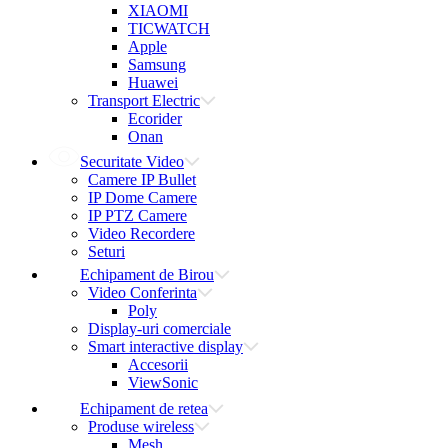
XIAOMI
TICWATCH
Apple
Samsung
Huawei
Transport Electric
Ecorider
Onan
Securitate Video
Camere IP Bullet
IP Dome Camere
IP PTZ Camere
Video Recordere
Seturi
Echipament de Birou
Video Conferinta
Poly
Display-uri comerciale
Smart interactive display
Accesorii
ViewSonic
Echipament de retea
Produse wireless
Mesh