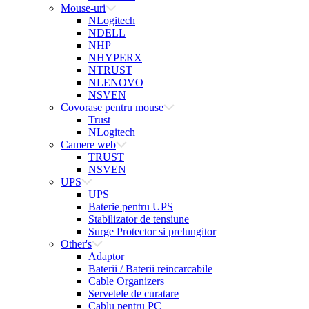
Mouse-uri
NLogitech
NDELL
NHP
NHYPERX
NTRUST
NLENOVO
NSVEN
Covorase pentru mouse
Trust
NLogitech
Camere web
TRUST
NSVEN
UPS
UPS
Baterie pentru UPS
Stabilizator de tensiune
Surge Protector si prelungitor
Other's
Adaptor
Baterii / Baterii reincarcabile
Cable Organizers
Servetele de curatare
Cablu pentru PC