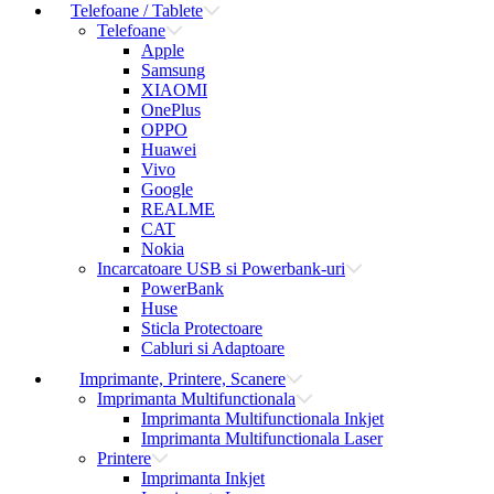
Telefoane / Tablete
Telefoane
Apple
Samsung
XIAOMI
OnePlus
OPPO
Huawei
Vivo
Google
REALME
CAT
Nokia
Incarcatoare USB si Powerbank-uri
PowerBank
Huse
Sticla Protectoare
Cabluri si Adaptoare
Imprimante, Printere, Scanere
Imprimanta Multifunctionala
Imprimanta Multifunctionala Inkjet
Imprimanta Multifunctionala Laser
Printere
Imprimanta Inkjet