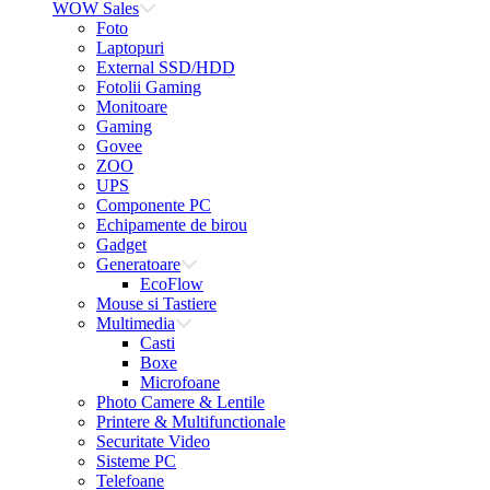
WOW Sales
Foto
Laptopuri
External SSD/HDD
Fotolii Gaming
Monitoare
Gaming
Govee
ZOO
UPS
Componente PC
Echipamente de birou
Gadget
Generatoare
EcoFlow
Mouse si Tastiere
Multimedia
Casti
Boxe
Microfoane
Photo Camere & Lentile
Printere & Multifunctionale
Securitate Video
Sisteme PC
Telefoane