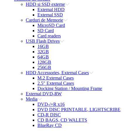
HDD si SSD externe
External HDD
External SSD
Carduri de Memorie
MicroSD Card
SD Card
Card readers
USB Flash Drives
16GB
32GB
64GB
128GB
256GB
HDD Accessories, External Cases
M.2 External Cases
2.5" External Cases
Docking Station / Mounting Frame
External DVD-RW
Media
DVD-/+R x16
DVD DISC PRINTABLE, LIGHTSCRIBE
CD-R DISC
CD BAGS, CD WALETS
BlueRay CD