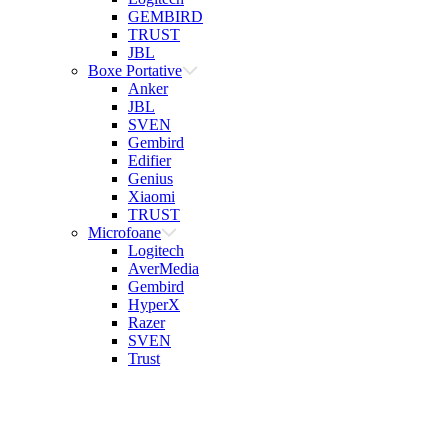
GEMBIRD
TRUST
JBL
Boxe Portative
Anker
JBL
SVEN
Gembird
Edifier
Genius
Xiaomi
TRUST
Microfoane
Logitech
AverMedia
Gembird
HyperX
Razer
SVEN
Trust