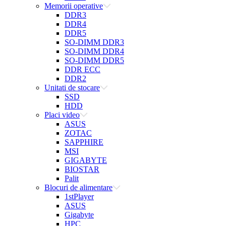
Memorii operative
DDR3
DDR4
DDR5
SO-DIMM DDR3
SO-DIMM DDR4
SO-DIMM DDR5
DDR ECC
DDR2
Unitati de stocare
SSD
HDD
Placi video
ASUS
ZOTAC
SAPPHIRE
MSI
GIGABYTE
BIOSTAR
Palit
Blocuri de alimentare
1stPlayer
ASUS
Gigabyte
HPC