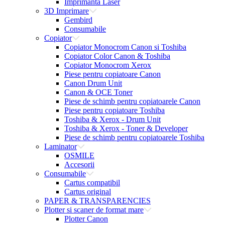
Imprimanta Laser
3D Imprimare
Gembird
Consumabile
Copiator
Copiator Monocrom Canon si Toshiba
Copiator Color Canon & Toshiba
Copiator Monocrom Xerox
Piese pentru copiatoare Canon
Canon Drum Unit
Canon & OCE Toner
Piese de schimb pentru copiatoarele Canon
Piese pentru copiatoare Toshiba
Toshiba & Xerox - Drum Unit
Toshiba & Xerox - Toner & Developer
Piese de schimb pentru copiatoarele Toshiba
Laminator
OSMILE
Accesorii
Consumabile
Cartus compatibil
Cartus original
PAPER & TRANSPARENCIES
Plotter si scaner de format mare
Plotter Canon