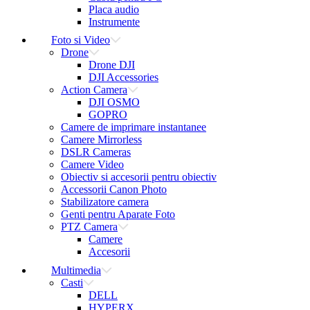
Placa audio
Instrumente
Foto si Video
Drone
Drone DJI
DJI Accessories
Action Camera
DJI OSMO
GOPRO
Camere de imprimare instantanee
Camere Mirrorless
DSLR Cameras
Camere Video
Obiectiv si accesorii pentru obiectiv
Accessorii Canon Photo
Stabilizatore camera
Genti pentru Aparate Foto
PTZ Camera
Camere
Accesorii
Multimedia
Casti
DELL
HYPERX