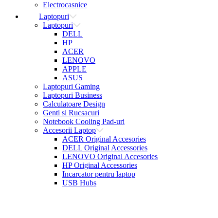
Electrocasnice
Laptopuri
Laptopuri
DELL
HP
ACER
LENOVO
APPLE
ASUS
Laptopuri Gaming
Laptopuri Business
Calculatoare Design
Genti si Rucsacuri
Notebook Cooling Pad-uri
Accesorii Laptop
ACER Original Accesories
DELL Original Accessories
LENOVO Original Accesories
HP Original Accessories
Incarcator pentru laptop
USB Hubs