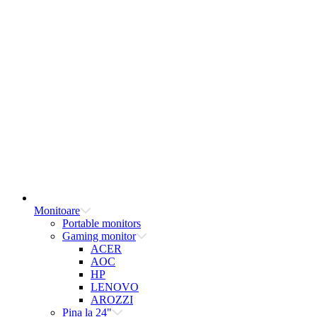
Monitoare
Portable monitors
Gaming monitor
ACER
AOC
HP
LENOVO
AROZZI
Pina la 24"