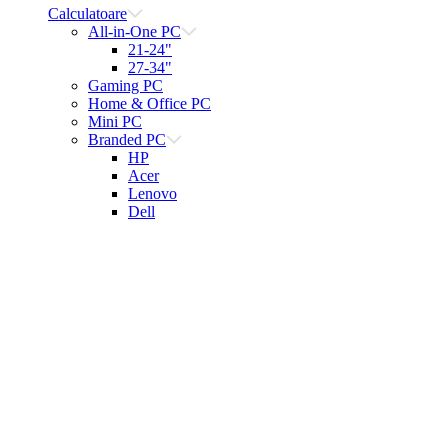
Calculatoare
All-in-One PC
21-24"
27-34"
Gaming PC
Home & Office PC
Mini PC
Branded PC
HP
Acer
Lenovo
Dell