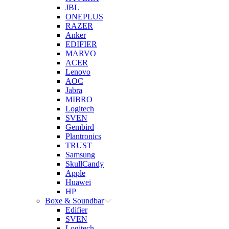
JBL
ONEPLUS
RAZER
Anker
EDIFIER
MARVO
ACER
Lenovo
AOC
Jabra
MIBRO
Logitech
SVEN
Gembird
Plantronics
TRUST
Samsung
SkullCandy
Apple
Huawei
HP
Boxe & Soundbar
Edifier
SVEN
Logitech