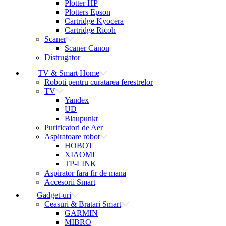
Plotter HP
Plotters Epson
Cartridge Kyocera
Cartridge Ricoh
Scaner
Scaner Canon
Distrugator
TV & Smart Home
Roboti pentru curatarea ferestrelor
TV
Yandex
UD
Blaupunkt
Purificatori de Aer
Aspiratoare robot
HOBOT
XIAOMI
TP-LINK
Aspirator fara fir de mana
Accesorii Smart
Gadget-uri
Ceasuri & Bratari Smart
GARMIN
MIBRO