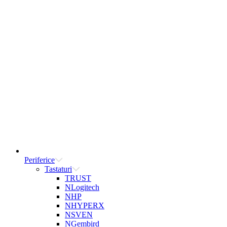
Periferice
Tastaturi
TRUST
NLogitech
NHP
NHYPERX
NSVEN
NGembird