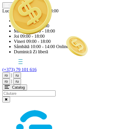
Lucrăm astăzi
Joi
09:00 - 18:00
Luni
09:00 - 18:00
Marți
09:00 - 18:00
Miercuri
09:00 - 18:00
Joi
09:00 - 18:00
Vineri
09:00 - 18:00
Sâmbătă
10:00 - 14:00 Online
Duminică
Zi liberă
(+373) 79 101 616
|
ro
ru
|
ro
ru
Catalog
✖