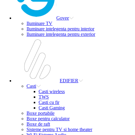
Govee
Iluminare TV
Iluminare intelegenta pentru interior
Iluminare intelegenta pentru exterior
EDIFIER
Casti
Casti wireless
TWS
Casti cu fir
Casti Gaming
Boxe portabile
Boxe pentru calculator
Boxe de raft
Sisteme pentru TV si home theater
Wi-Fi Sisteme Audio