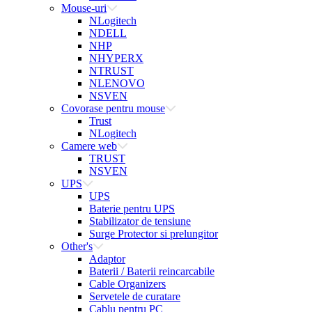
Mouse-uri
NLogitech
NDELL
NHP
NHYPERX
NTRUST
NLENOVO
NSVEN
Covorase pentru mouse
Trust
NLogitech
Camere web
TRUST
NSVEN
UPS
UPS
Baterie pentru UPS
Stabilizator de tensiune
Surge Protector si prelungitor
Other's
Adaptor
Baterii / Baterii reincarcabile
Cable Organizers
Servetele de curatare
Cablu pentru PC