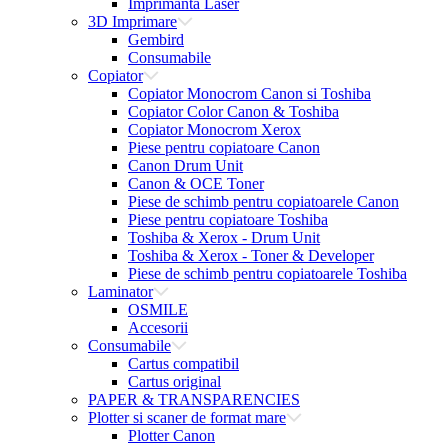
Imprimanta Laser
3D Imprimare
Gembird
Consumabile
Copiator
Copiator Monocrom Canon si Toshiba
Copiator Color Canon & Toshiba
Copiator Monocrom Xerox
Piese pentru copiatoare Canon
Canon Drum Unit
Canon & OCE Toner
Piese de schimb pentru copiatoarele Canon
Piese pentru copiatoare Toshiba
Toshiba & Xerox - Drum Unit
Toshiba & Xerox - Toner & Developer
Piese de schimb pentru copiatoarele Toshiba
Laminator
OSMILE
Accesorii
Consumabile
Cartus compatibil
Cartus original
PAPER & TRANSPARENCIES
Plotter si scaner de format mare
Plotter Canon