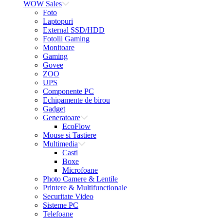
WOW Sales
Foto
Laptopuri
External SSD/HDD
Fotolii Gaming
Monitoare
Gaming
Govee
ZOO
UPS
Componente PC
Echipamente de birou
Gadget
Generatoare
EcoFlow
Mouse si Tastiere
Multimedia
Casti
Boxe
Microfoane
Photo Camere & Lentile
Printere & Multifunctionale
Securitate Video
Sisteme PC
Telefoane