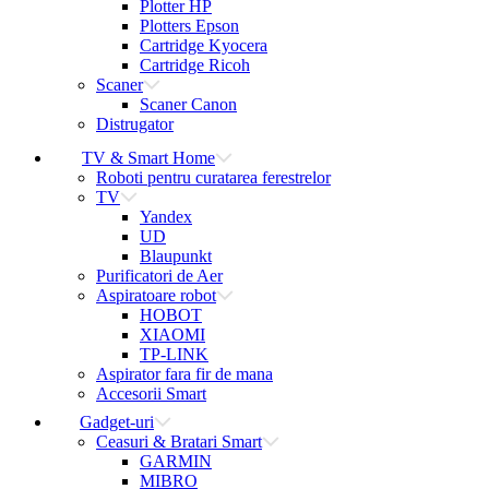
Plotter HP
Plotters Epson
Cartridge Kyocera
Cartridge Ricoh
Scaner
Scaner Canon
Distrugator
TV & Smart Home
Roboti pentru curatarea ferestrelor
TV
Yandex
UD
Blaupunkt
Purificatori de Aer
Aspiratoare robot
HOBOT
XIAOMI
TP-LINK
Aspirator fara fir de mana
Accesorii Smart
Gadget-uri
Ceasuri & Bratari Smart
GARMIN
MIBRO