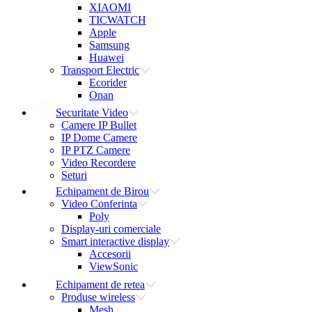
XIAOMI
TICWATCH
Apple
Samsung
Huawei
Transport Electric
Ecorider
Onan
Securitate Video
Camere IP Bullet
IP Dome Camere
IP PTZ Camere
Video Recordere
Seturi
Echipament de Birou
Video Conferinta
Poly
Display-uri comerciale
Smart interactive display
Accesorii
ViewSonic
Echipament de retea
Produse wireless
Mesh