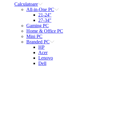
Calculatoare
All-in-One PC
21-24"
27-34"
Gaming PC
Home & Office PC
Mini PC
Branded PC
HP
Acer
Lenovo
Dell