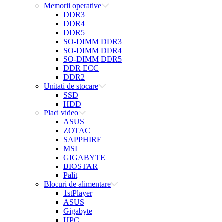
Memorii operative
DDR3
DDR4
DDR5
SO-DIMM DDR3
SO-DIMM DDR4
SO-DIMM DDR5
DDR ECC
DDR2
Unitati de stocare
SSD
HDD
Placi video
ASUS
ZOTAC
SAPPHIRE
MSI
GIGABYTE
BIOSTAR
Palit
Blocuri de alimentare
1stPlayer
ASUS
Gigabyte
HPC