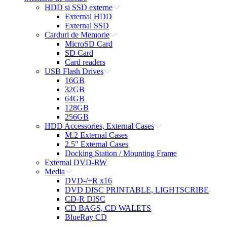
HDD si SSD externe
External HDD
External SSD
Carduri de Memorie
MicroSD Card
SD Card
Card readers
USB Flash Drives
16GB
32GB
64GB
128GB
256GB
HDD Accessories, External Cases
M.2 External Cases
2.5" External Cases
Docking Station / Mounting Frame
External DVD-RW
Media
DVD-/+R x16
DVD DISC PRINTABLE, LIGHTSCRIBE
CD-R DISC
CD BAGS, CD WALETS
BlueRay CD