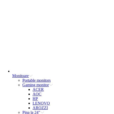
Monitoare
Portable monitors
Gaming monitor
ACER
AOC
HP
LENOVO
AROZZI
Pina la 24"