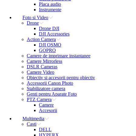
Placa audio
Instrumente
Foto si Video
Drone
Drone DJI
DJI Accessories
Action Camera
DJI OSMO
GOPRO
Camere de imprimare instantanee
Camere Mirrorless
DSLR Cameras
Camere Video
Obiectiv si accesorii pentru obiectiv
Accessorii Canon Photo
Stabilizatore camera
Genti pentru Aparate Foto
PTZ Camera
Camere
Accesorii
Multimedia
Casti
DELL
HYPERX