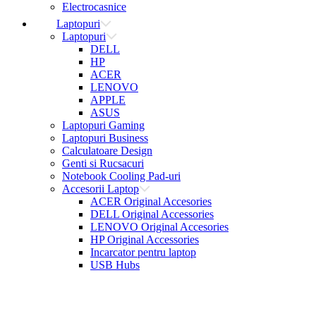
Electrocasnice
Laptopuri
Laptopuri
DELL
HP
ACER
LENOVO
APPLE
ASUS
Laptopuri Gaming
Laptopuri Business
Calculatoare Design
Genti si Rucsacuri
Notebook Cooling Pad-uri
Accesorii Laptop
ACER Original Accesories
DELL Original Accessories
LENOVO Original Accesories
HP Original Accessories
Incarcator pentru laptop
USB Hubs