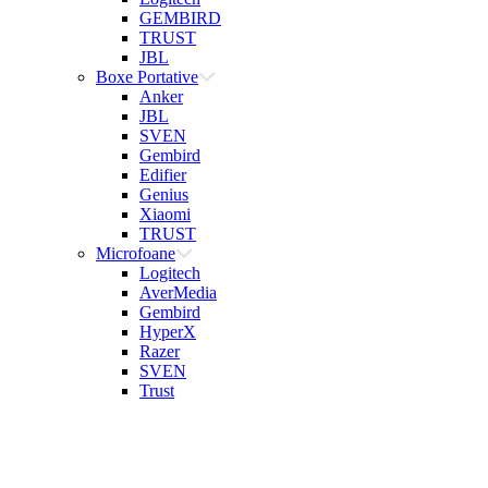
GEMBIRD
TRUST
JBL
Boxe Portative
Anker
JBL
SVEN
Gembird
Edifier
Genius
Xiaomi
TRUST
Microfoane
Logitech
AverMedia
Gembird
HyperX
Razer
SVEN
Trust