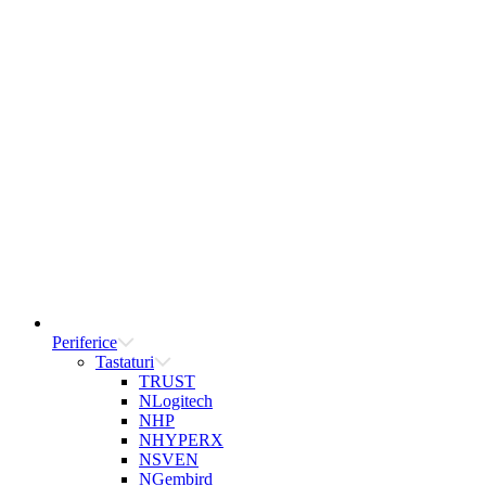
Periferice
Tastaturi
TRUST
NLogitech
NHP
NHYPERX
NSVEN
NGembird