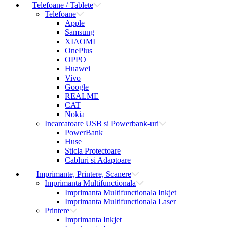
Telefoane / Tablete
Telefoane
Apple
Samsung
XIAOMI
OnePlus
OPPO
Huawei
Vivo
Google
REALME
CAT
Nokia
Incarcatoare USB si Powerbank-uri
PowerBank
Huse
Sticla Protectoare
Cabluri si Adaptoare
Imprimante, Printere, Scanere
Imprimanta Multifunctionala
Imprimanta Multifunctionala Inkjet
Imprimanta Multifunctionala Laser
Printere
Imprimanta Inkjet