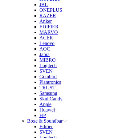
JBL
ONEPLUS
RAZER
Anker
EDIFIER
MARVO
ACER
Lenovo
AOC
Jabra
MIBRO
Logitech
SVEN
Gembird
Plantronics
TRUST
Samsung
SkullCandy
Apple
Huawei
HP
Boxe & Soundbar
Edifier
SVEN
Logitech