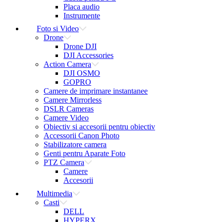
Placa audio
Instrumente
Foto si Video
Drone
Drone DJI
DJI Accessories
Action Camera
DJI OSMO
GOPRO
Camere de imprimare instantanee
Camere Mirrorless
DSLR Cameras
Camere Video
Obiectiv si accesorii pentru obiectiv
Accessorii Canon Photo
Stabilizatore camera
Genti pentru Aparate Foto
PTZ Camera
Camere
Accesorii
Multimedia
Casti
DELL
HYPERX