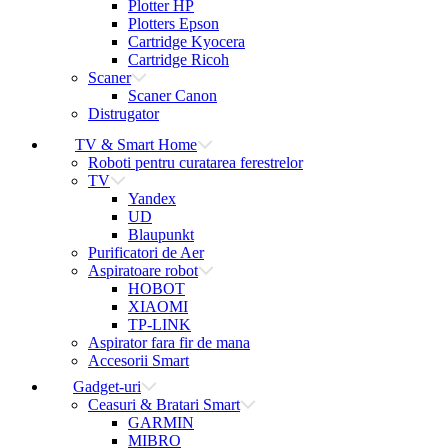
Plotter HP
Plotters Epson
Cartridge Kyocera
Cartridge Ricoh
Scaner
Scaner Canon
Distrugator
TV & Smart Home
Roboti pentru curatarea ferestrelor
TV
Yandex
UD
Blaupunkt
Purificatori de Aer
Aspiratoare robot
HOBOT
XIAOMI
TP-LINK
Aspirator fara fir de mana
Accesorii Smart
Gadget-uri
Ceasuri & Bratari Smart
GARMIN
MIBRO