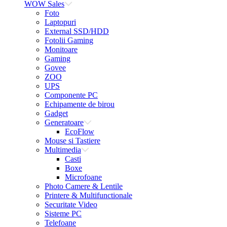
WOW Sales
Foto
Laptopuri
External SSD/HDD
Fotolii Gaming
Monitoare
Gaming
Govee
ZOO
UPS
Componente PC
Echipamente de birou
Gadget
Generatoare
EcoFlow
Mouse si Tastiere
Multimedia
Casti
Boxe
Microfoane
Photo Camere & Lentile
Printere & Multifunctionale
Securitate Video
Sisteme PC
Telefoane