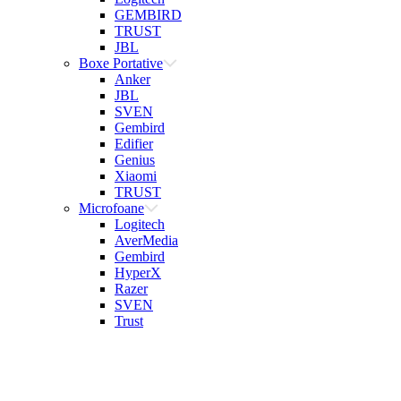
GEMBIRD
TRUST
JBL
Boxe Portative
Anker
JBL
SVEN
Gembird
Edifier
Genius
Xiaomi
TRUST
Microfoane
Logitech
AverMedia
Gembird
HyperX
Razer
SVEN
Trust