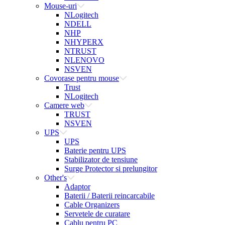
Mouse-uri
NLogitech
NDELL
NHP
NHYPERX
NTRUST
NLENOVO
NSVEN
Covorase pentru mouse
Trust
NLogitech
Camere web
TRUST
NSVEN
UPS
UPS
Baterie pentru UPS
Stabilizator de tensiune
Surge Protector si prelungitor
Other's
Adaptor
Baterii / Baterii reincarcabile
Cable Organizers
Servetele de curatare
Cablu pentru PC