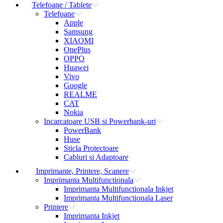
Telefoane / Tablete
Telefoane
Apple
Samsung
XIAOMI
OnePlus
OPPO
Huawei
Vivo
Google
REALME
CAT
Nokia
Incarcatoare USB si Powerbank-uri
PowerBank
Huse
Sticla Protectoare
Cabluri si Adaptoare
Imprimante, Printere, Scanere
Imprimanta Multifunctionala
Imprimanta Multifunctionala Inkjet
Imprimanta Multifunctionala Laser
Printere
Imprimanta Inkjet