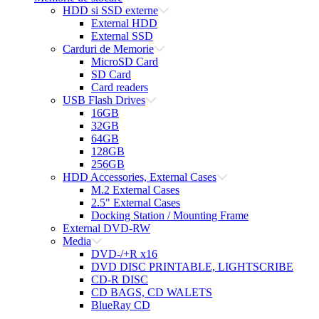
HDD si SSD externe
External HDD
External SSD
Carduri de Memorie
MicroSD Card
SD Card
Card readers
USB Flash Drives
16GB
32GB
64GB
128GB
256GB
HDD Accessories, External Cases
M.2 External Cases
2.5" External Cases
Docking Station / Mounting Frame
External DVD-RW
Media
DVD-/+R x16
DVD DISC PRINTABLE, LIGHTSCRIBE
CD-R DISC
CD BAGS, CD WALETS
BlueRay CD