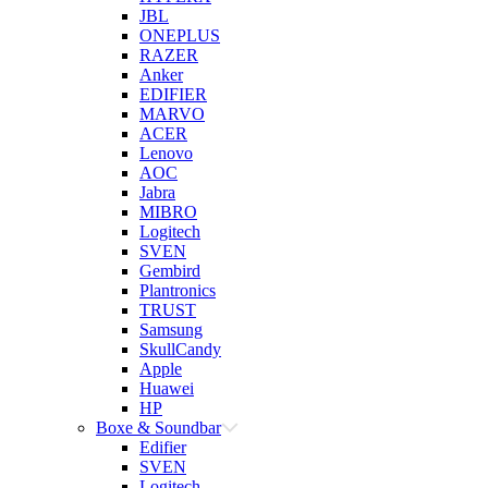
JBL
ONEPLUS
RAZER
Anker
EDIFIER
MARVO
ACER
Lenovo
AOC
Jabra
MIBRO
Logitech
SVEN
Gembird
Plantronics
TRUST
Samsung
SkullCandy
Apple
Huawei
HP
Boxe & Soundbar
Edifier
SVEN
Logitech