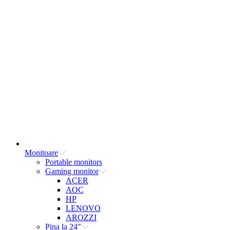
Monitoare
Portable monitors
Gaming monitor
ACER
AOC
HP
LENOVO
AROZZI
Pina la 24"