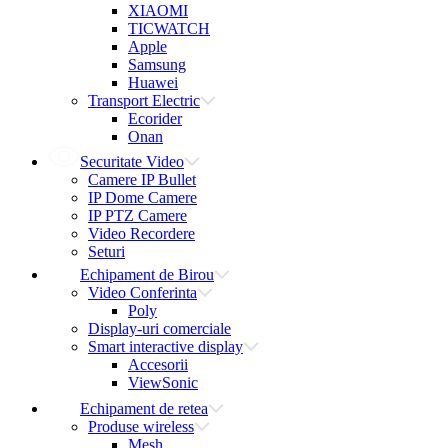
XIAOMI
TICWATCH
Apple
Samsung
Huawei
Transport Electric
Ecorider
Onan
Securitate Video
Camere IP Bullet
IP Dome Camere
IP PTZ Camere
Video Recordere
Seturi
Echipament de Birou
Video Conferinta
Poly
Display-uri comerciale
Smart interactive display
Accesorii
ViewSonic
Echipament de retea
Produse wireless
Mesh