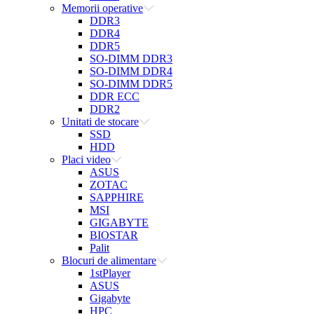
Memorii operative
DDR3
DDR4
DDR5
SO-DIMM DDR3
SO-DIMM DDR4
SO-DIMM DDR5
DDR ECC
DDR2
Unitati de stocare
SSD
HDD
Placi video
ASUS
ZOTAC
SAPPHIRE
MSI
GIGABYTE
BIOSTAR
Palit
Blocuri de alimentare
1stPlayer
ASUS
Gigabyte
HPC