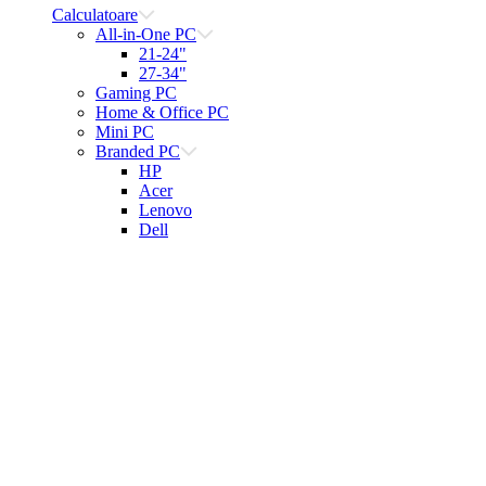
Calculatoare
All-in-One PC
21-24"
27-34"
Gaming PC
Home & Office PC
Mini PC
Branded PC
HP
Acer
Lenovo
Dell