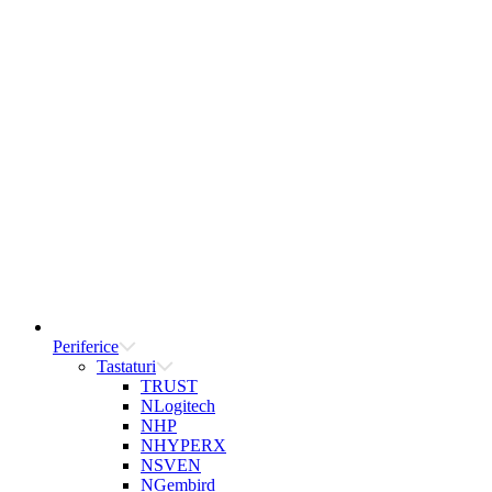
Periferice
Tastaturi
TRUST
NLogitech
NHP
NHYPERX
NSVEN
NGembird