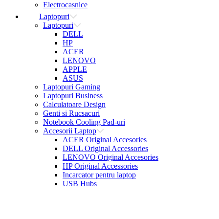
Electrocasnice
Laptopuri
Laptopuri
DELL
HP
ACER
LENOVO
APPLE
ASUS
Laptopuri Gaming
Laptopuri Business
Calculatoare Design
Genti si Rucsacuri
Notebook Cooling Pad-uri
Accesorii Laptop
ACER Original Accesories
DELL Original Accessories
LENOVO Original Accesories
HP Original Accessories
Incarcator pentru laptop
USB Hubs