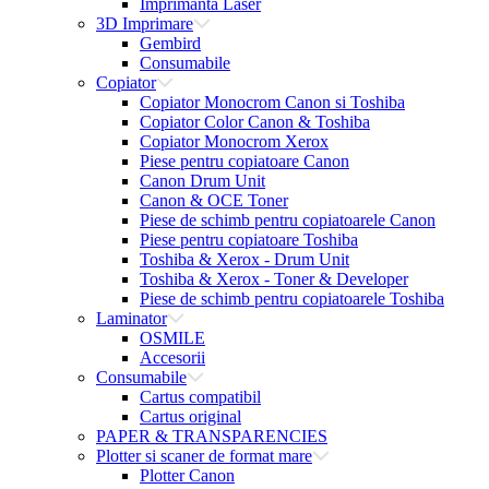
Imprimanta Laser
3D Imprimare
Gembird
Consumabile
Copiator
Copiator Monocrom Canon si Toshiba
Copiator Color Canon & Toshiba
Copiator Monocrom Xerox
Piese pentru copiatoare Canon
Canon Drum Unit
Canon & OCE Toner
Piese de schimb pentru copiatoarele Canon
Piese pentru copiatoare Toshiba
Toshiba & Xerox - Drum Unit
Toshiba & Xerox - Toner & Developer
Piese de schimb pentru copiatoarele Toshiba
Laminator
OSMILE
Accesorii
Consumabile
Cartus compatibil
Cartus original
PAPER & TRANSPARENCIES
Plotter si scaner de format mare
Plotter Canon