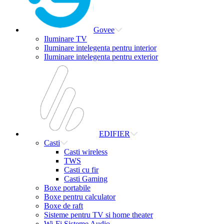
Govee
Iluminare TV
Iluminare intelegenta pentru interior
Iluminare intelegenta pentru exterior
EDIFIER
Casti
Casti wireless
TWS
Casti cu fir
Casti Gaming
Boxe portabile
Boxe pentru calculator
Boxe de raft
Sisteme pentru TV si home theater
Wi-Fi Sisteme Audio