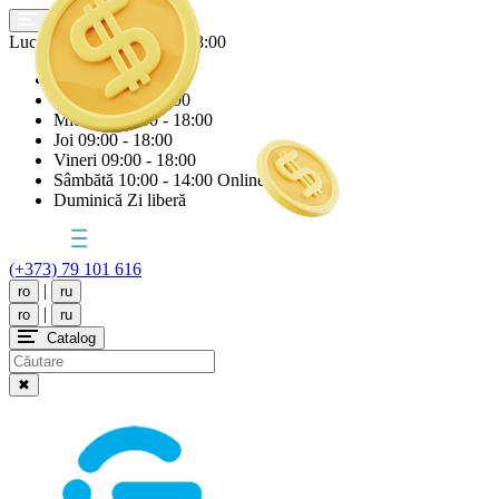
Lucrăm astăzi
Joi
09:00 - 18:00
Luni
09:00 - 18:00
Marți
09:00 - 18:00
Miercuri
09:00 - 18:00
Joi
09:00 - 18:00
Vineri
09:00 - 18:00
Sâmbătă
10:00 - 14:00 Online
Duminică
Zi liberă
(+373) 79 101 616
|
ro
ru
|
ro
ru
Catalog
✖