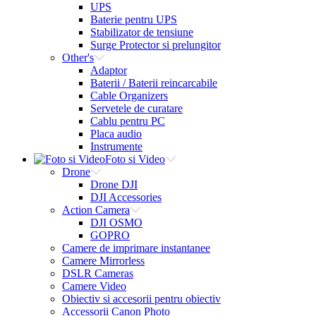
UPS
Baterie pentru UPS
Stabilizator de tensiune
Surge Protector si prelungitor
Other's
Adaptor
Baterii / Baterii reincarcabile
Cable Organizers
Servetele de curatare
Cablu pentru PC
Placa audio
Instrumente
Foto si Video
Drone
Drone DJI
DJI Accessories
Action Camera
DJI OSMO
GOPRO
Camere de imprimare instantanee
Camere Mirrorless
DSLR Cameras
Camere Video
Obiectiv si accesorii pentru obiectiv
Accessorii Canon Photo