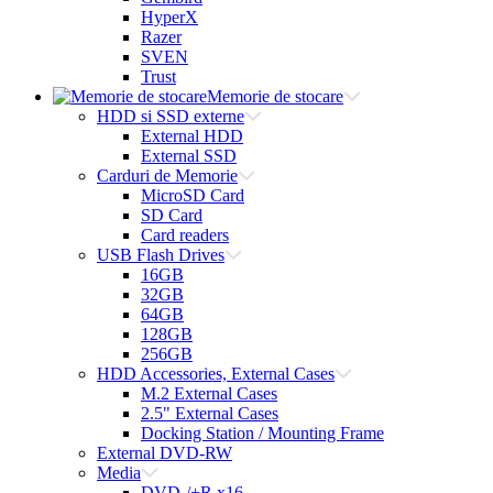
HyperX
Razer
SVEN
Trust
Memorie de stocare
HDD si SSD externe
External HDD
External SSD
Carduri de Memorie
MicroSD Card
SD Card
Card readers
USB Flash Drives
16GB
32GB
64GB
128GB
256GB
HDD Accessories, External Cases
M.2 External Cases
2.5" External Cases
Docking Station / Mounting Frame
External DVD-RW
Media
DVD-/+R x16