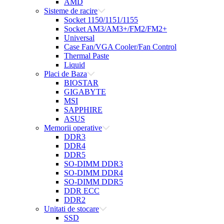
AMD
Sisteme de racire
Socket 1150/1151/1155
Socket AM3/AM3+/FM2/FM2+
Universal
Case Fan/VGA Cooler/Fan Control
Thermal Paste
Liquid
Placi de Baza
BIOSTAR
GIGABYTE
MSI
SAPPHIRE
ASUS
Memorii operative
DDR3
DDR4
DDR5
SO-DIMM DDR3
SO-DIMM DDR4
SO-DIMM DDR5
DDR ECC
DDR2
Unitati de stocare
SSD