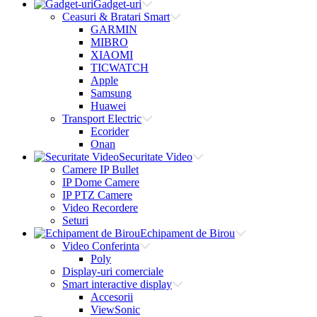
Gadget-uri
Ceasuri & Bratari Smart
GARMIN
MIBRO
XIAOMI
TICWATCH
Apple
Samsung
Huawei
Transport Electric
Ecorider
Onan
Securitate Video
Camere IP Bullet
IP Dome Camere
IP PTZ Camere
Video Recordere
Seturi
Echipament de Birou
Video Conferinta
Poly
Display-uri comerciale
Smart interactive display
Accesorii
ViewSonic