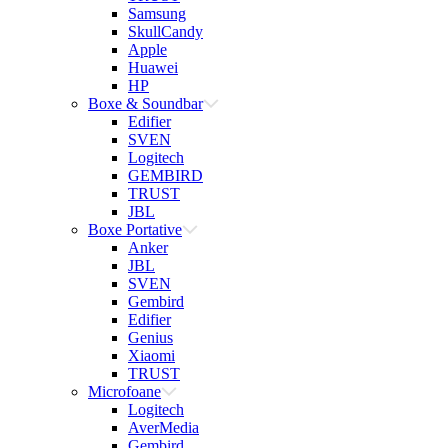
Samsung
SkullCandy
Apple
Huawei
HP
Boxe & Soundbar
Edifier
SVEN
Logitech
GEMBIRD
TRUST
JBL
Boxe Portative
Anker
JBL
SVEN
Gembird
Edifier
Genius
Xiaomi
TRUST
Microfoane
Logitech
AverMedia
Gembird