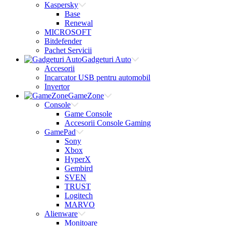
Kaspersky
Base
Renewal
MICROSOFT
Bitdefender
Pachet Servicii
Gadgeturi Auto
Accesorii
Incarcator USB pentru automobil
Invertor
GameZone
Console
Game Console
Accesorii Console Gaming
GamePad
Sony
Xbox
HyperX
Gembird
SVEN
TRUST
Logitech
MARVO
Alienware
Monitoare