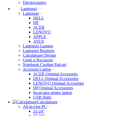
Electrocasnice
Laptopuri
Laptopuri
DELL
HP
ACER
LENOVO
APPLE
ASUS
Laptopuri Gaming
Laptopuri Business
Calculatoare Design
Genti si Rucsacuri
Notebook Cooling Pad-uri
Accesorii Laptop
ACER Original Accesories
DELL Original Accessories
LENOVO Original Accesories
HP Original Accessories
Incarcator pentru laptop
USB Hubs
Calculatoare
All-in-One PC
21-24"
27-34"