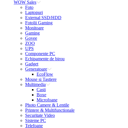
WOW Sales
Foto
Laptopuri
External SSD/HDD
Fotolii Gaming
Monitoare
Gaming
Govee
ZOO
UPS
Componente PC
Echipamente de birou
Gadget
Generatoare
EcoFlow
Mouse si Tastiere
Multimedia
Casti
Boxe
Microfoane
Photo Camere & Lentile
Printere & Multifunctionale
Securitate Video
Sisteme PC
Telefoane