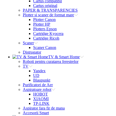
Cartus compatibil
Cartus original
PAPER & TRANSPARENCIES
Plotter si scaner de format mare
Plotter Canon
Plotter HP
Plotters Epson
Cartridge Kyocera
Cartridge Ricoh
Scaner
Scaner Canon
Distrugator
TV & Smart Home
Roboti pentru curatarea ferestrelor
TV
Yandex
UD
Blaupunkt
Purificatori de Aer
Aspiratoare robot
HOBOT
XIAOMI
TP-LINK
Aspirator fara fir de mana
Accesorii Smart