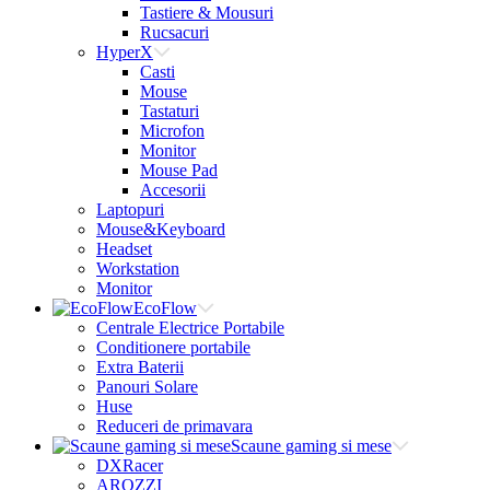
Tastiere & Mousuri
Rucsacuri
HyperX
Casti
Mouse
Tastaturi
Microfon
Monitor
Mouse Pad
Accesorii
Laptopuri
Mouse&Keyboard
Headset
Workstation
Monitor
EcoFlow
Centrale Electrice Portabile
Conditionere portabile
Extra Baterii
Panouri Solare
Huse
Reduceri de primavara
Scaune gaming si mese
DXRacer
AROZZI