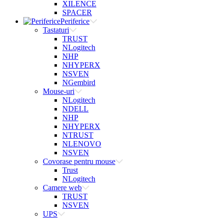
XILENCE
SPACER
Periferice
Tastaturi
TRUST
NLogitech
NHP
NHYPERX
NSVEN
NGembird
Mouse-uri
NLogitech
NDELL
NHP
NHYPERX
NTRUST
NLENOVO
NSVEN
Covorase pentru mouse
Trust
NLogitech
Camere web
TRUST
NSVEN
UPS