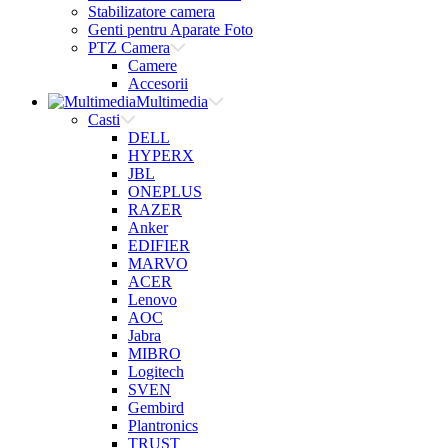
Stabilizatore camera
Genti pentru Aparate Foto
PTZ Camera
Camere
Accesorii
Multimedia
Casti
DELL
HYPERX
JBL
ONEPLUS
RAZER
Anker
EDIFIER
MARVO
ACER
Lenovo
AOC
Jabra
MIBRO
Logitech
SVEN
Gembird
Plantronics
TRUST