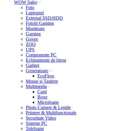
WOW Sales
Foto
Laptopuri
External SSD/HDD
Fotolii Gaming
Monitoare
Gaming
Govee
ZOO
UPS
Componente PC
Echipamente de birou
Gadget
Generatoare
EcoFlow
Mouse si Tastiere
Multimedia
Casti
Boxe
Microfoane
Photo Camere & Lentile
Printere & Multifunctionale
Securitate Video
Sisteme PC
Telefoane