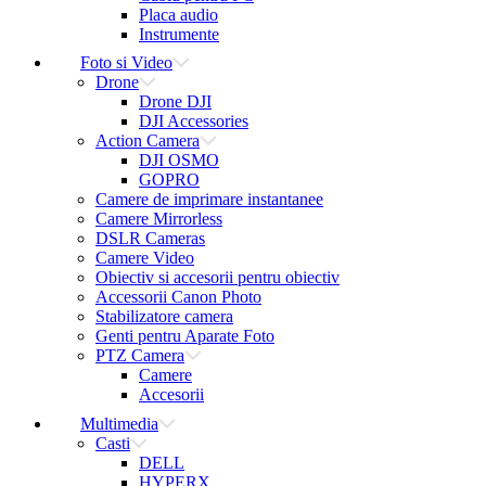
Placa audio
Instrumente
Foto si Video
Drone
Drone DJI
DJI Accessories
Action Camera
DJI OSMO
GOPRO
Camere de imprimare instantanee
Camere Mirrorless
DSLR Cameras
Camere Video
Obiectiv si accesorii pentru obiectiv
Accessorii Canon Photo
Stabilizatore camera
Genti pentru Aparate Foto
PTZ Camera
Camere
Accesorii
Multimedia
Casti
DELL
HYPERX