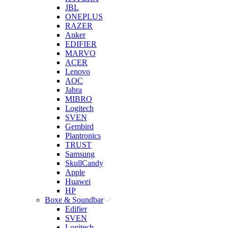
JBL
ONEPLUS
RAZER
Anker
EDIFIER
MARVO
ACER
Lenovo
AOC
Jabra
MIBRO
Logitech
SVEN
Gembird
Plantronics
TRUST
Samsung
SkullCandy
Apple
Huawei
HP
Boxe & Soundbar
Edifier
SVEN
Logitech