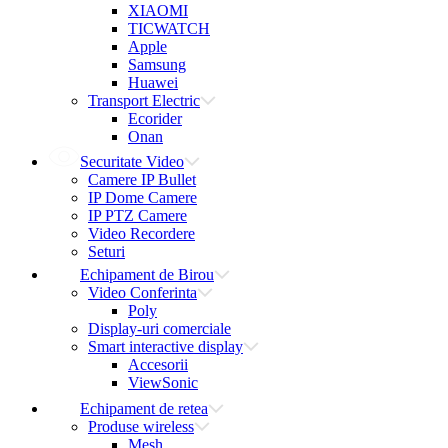
XIAOMI
TICWATCH
Apple
Samsung
Huawei
Transport Electric
Ecorider
Onan
Securitate Video
Camere IP Bullet
IP Dome Camere
IP PTZ Camere
Video Recordere
Seturi
Echipament de Birou
Video Conferinta
Poly
Display-uri comerciale
Smart interactive display
Accesorii
ViewSonic
Echipament de retea
Produse wireless
Mesh