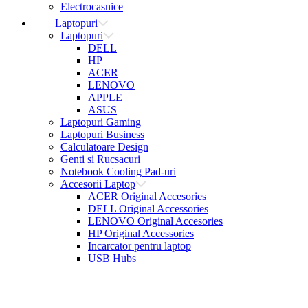
Electrocasnice
Laptopuri
Laptopuri
DELL
HP
ACER
LENOVO
APPLE
ASUS
Laptopuri Gaming
Laptopuri Business
Calculatoare Design
Genti si Rucsacuri
Notebook Cooling Pad-uri
Accesorii Laptop
ACER Original Accesories
DELL Original Accessories
LENOVO Original Accesories
HP Original Accessories
Incarcator pentru laptop
USB Hubs