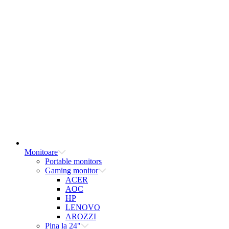
Monitoare
Portable monitors
Gaming monitor
ACER
AOC
HP
LENOVO
AROZZI
Pina la 24"