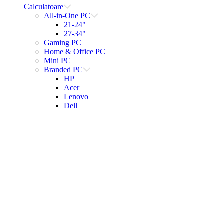
Calculatoare
All-in-One PC
21-24"
27-34"
Gaming PC
Home & Office PC
Mini PC
Branded PC
HP
Acer
Lenovo
Dell