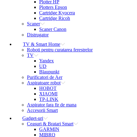
Plotter HP
Plotters Epson
Cartridge Kyocera
Cartridge Ricoh
Scaner
Scaner Canon
Distrugator
TV & Smart Home
Roboti pentru curatarea ferestrelor
TV
Yandex
UD
Blaupunkt
Purificatori de Aer
Aspiratoare robot
HOBOT
XIAOMI
TP-LINK
Aspirator fara fir de mana
Accesorii Smart
Gadget-uri
Ceasuri & Bratari Smart
GARMIN
MIBRO