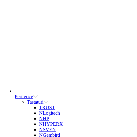
Periferice
Tastaturi
TRUST
NLogitech
NHP
NHYPERX
NSVEN
NGembird