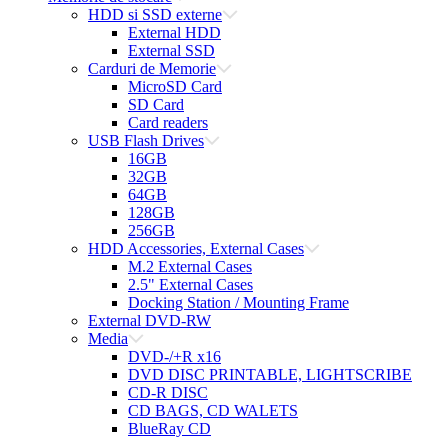
HDD si SSD externe
External HDD
External SSD
Carduri de Memorie
MicroSD Card
SD Card
Card readers
USB Flash Drives
16GB
32GB
64GB
128GB
256GB
HDD Accessories, External Cases
M.2 External Cases
2.5" External Cases
Docking Station / Mounting Frame
External DVD-RW
Media
DVD-/+R x16
DVD DISC PRINTABLE, LIGHTSCRIBE
CD-R DISC
CD BAGS, CD WALETS
BlueRay CD