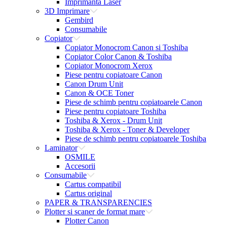
Imprimanta Laser
3D Imprimare
Gembird
Consumabile
Copiator
Copiator Monocrom Canon si Toshiba
Copiator Color Canon & Toshiba
Copiator Monocrom Xerox
Piese pentru copiatoare Canon
Canon Drum Unit
Canon & OCE Toner
Piese de schimb pentru copiatoarele Canon
Piese pentru copiatoare Toshiba
Toshiba & Xerox - Drum Unit
Toshiba & Xerox - Toner & Developer
Piese de schimb pentru copiatoarele Toshiba
Laminator
OSMILE
Accesorii
Consumabile
Cartus compatibil
Cartus original
PAPER & TRANSPARENCIES
Plotter si scaner de format mare
Plotter Canon