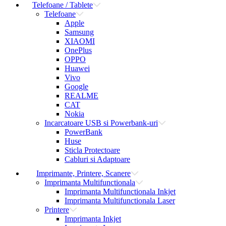
Telefoane / Tablete
Telefoane
Apple
Samsung
XIAOMI
OnePlus
OPPO
Huawei
Vivo
Google
REALME
CAT
Nokia
Incarcatoare USB si Powerbank-uri
PowerBank
Huse
Sticla Protectoare
Cabluri si Adaptoare
Imprimante, Printere, Scanere
Imprimanta Multifunctionala
Imprimanta Multifunctionala Inkjet
Imprimanta Multifunctionala Laser
Printere
Imprimanta Inkjet