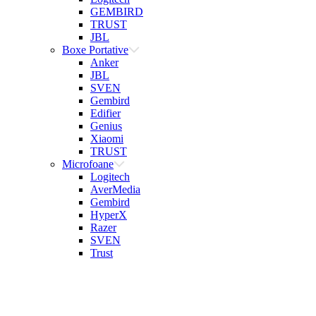
GEMBIRD
TRUST
JBL
Boxe Portative
Anker
JBL
SVEN
Gembird
Edifier
Genius
Xiaomi
TRUST
Microfoane
Logitech
AverMedia
Gembird
HyperX
Razer
SVEN
Trust