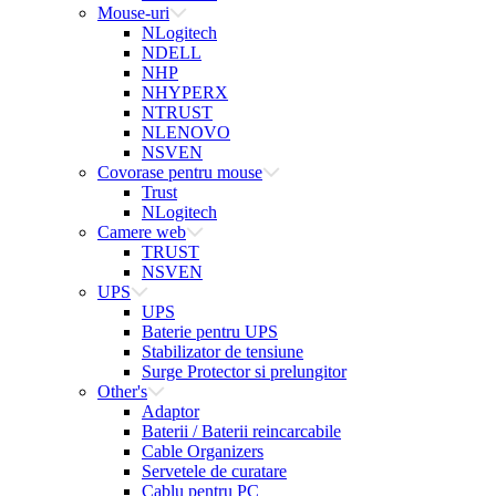
Mouse-uri
NLogitech
NDELL
NHP
NHYPERX
NTRUST
NLENOVO
NSVEN
Covorase pentru mouse
Trust
NLogitech
Camere web
TRUST
NSVEN
UPS
UPS
Baterie pentru UPS
Stabilizator de tensiune
Surge Protector si prelungitor
Other's
Adaptor
Baterii / Baterii reincarcabile
Cable Organizers
Servetele de curatare
Cablu pentru PC