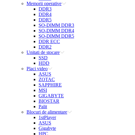
Memorii operative
DDR3
DDR4
DDR5
SO-DIMM DDR3
SO-DIMM DDR4
SO-DIMM DDR5
DDR ECC
DDR2
Unitati de stocare
SSD
HDD
Placi video
ASUS
ZOTAC
SAPPHIRE
MSI
GIGABYTE
BIOSTAR
Palit
Blocuri de alimentare
1stPlayer
ASUS
Gigabyte
HPC