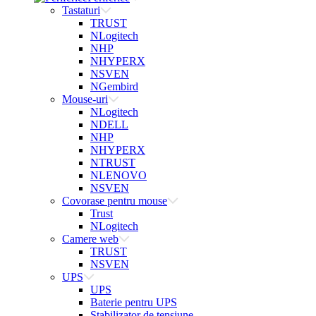
Tastaturi
TRUST
NLogitech
NHP
NHYPERX
NSVEN
NGembird
Mouse-uri
NLogitech
NDELL
NHP
NHYPERX
NTRUST
NLENOVO
NSVEN
Covorase pentru mouse
Trust
NLogitech
Camere web
TRUST
NSVEN
UPS
UPS
Baterie pentru UPS
Stabilizator de tensiune