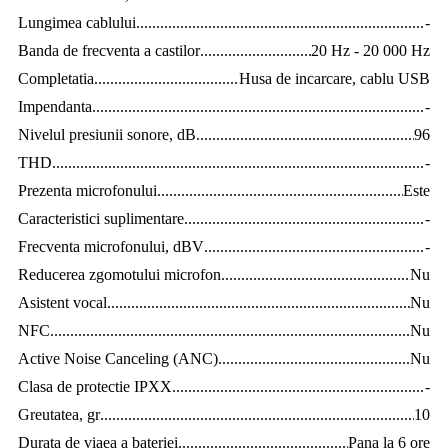
Lungimea cablului
..............................................................................
-
Banda de frecventa a castilor
..............................................................
20 Hz - 20 000 Hz
Completatia
........................................................................................
Husa de incarcare, cablu USB
Impendanta
.........................................................................................
-
Nivelul presiunii sonore, dB
...............................................................
96
THD
..................................................................................................
-
Prezenta microfonului
........................................................................
Este
Caracteristici suplimentare
..................................................................
-
Frecventa microfonului, dBV
.............................................................
-
Reducerea zgomotului microfon
........................................................
Nu
Asistent vocal
.....................................................................................
Nu
NFC
...................................................................................................
Nu
Active Noise Canceling (ANC)
.........................................................
Nu
Clasa de protectie IPXX
.....................................................................
-
Greutatea, gr
.......................................................................................
10
Durata de viaеa a bateriei
...................................................................
Pana la 6 ore