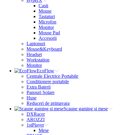
HyperX
Casti
Mouse
Tastaturi
Microfon
Monitor
Mouse Pad
Accesorii
Laptopuri
Mouse&Keyboard
Headset
Workstation
Monitor
EcoFlow
Centrale Electrice Portabile
Conditionere portabile
Extra Baterii
Panouri Solare
Huse
Reduceri de primavara
Scaune gaming si mese
DXRacer
AROZZI
1stPlayer
Mese