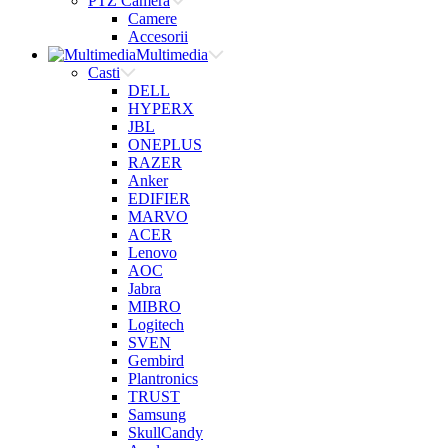
PTZ Camera
Camere
Accesorii
Multimedia
Casti
DELL
HYPERX
JBL
ONEPLUS
RAZER
Anker
EDIFIER
MARVO
ACER
Lenovo
AOC
Jabra
MIBRO
Logitech
SVEN
Gembird
Plantronics
TRUST
Samsung
SkullCandy