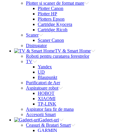
Plotter si scaner de format mare
Plotter Canon
Plotter HP
Plotters Epson
Cartridge Kyocera
Cartridge Ricoh
Scaner
Scaner Canon
Distrugator
TV & Smart Home
Roboti pentru curatarea ferestrelor
TV
Yandex
UD
Blaupunkt
Purificatori de Aer
Aspiratoare robot
HOBOT
XIAOMI
TP-LINK
Aspirator fara fir de mana
Accesorii Smart
Gadget-uri
Ceasuri & Bratari Smart
GARMIN