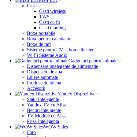
EDIFIER
Casti
Casti wireless
TWS
Casti cu fir
Casti Gaming
Boxe portabile
Boxe pentru calculator
Boxe de raft
Sisteme pentru TV si home theater
Wi-Fi Sisteme Audio
Gadgeturi pentru animale
Dispensere intelegente de alimentatie
Dispensere de apa
Litiere automate
Produse de igiena
Accesorii
Yandex Dispozitive
Statii Intelegente
Yandex TV cu Alisa
Becuri Inteligente
TV Module cu Alisa
Priza Intelegenta
WOW Sales
Foto