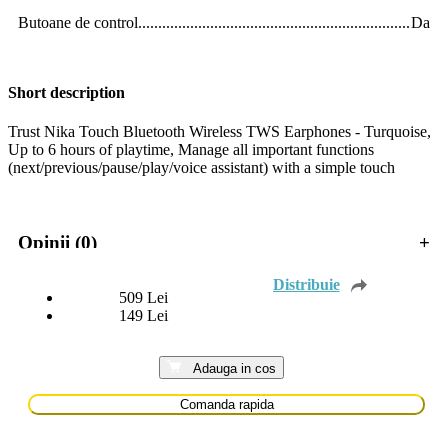
Butoane de control
.............................................................................
Da
Short description
Trust Nika Touch Bluetooth Wireless TWS Earphones - Turquoise,
Up to 6 hours of playtime, Manage all important functions
(next/previous/pause/play/voice assistant) with a simple touch
Opinii (0)
+
509
Lei
149
Lei
Adauga in cos
Comanda rapida