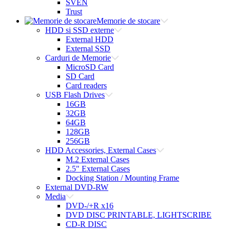
SVEN
Trust
Memorie de stocare
HDD si SSD externe
External HDD
External SSD
Carduri de Memorie
MicroSD Card
SD Card
Card readers
USB Flash Drives
16GB
32GB
64GB
128GB
256GB
HDD Accessories, External Cases
M.2 External Cases
2.5" External Cases
Docking Station / Mounting Frame
External DVD-RW
Media
DVD-/+R x16
DVD DISC PRINTABLE, LIGHTSCRIBE
CD-R DISC