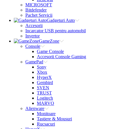
MICROSOFT
Bitdefender
Pachet Servicii
Gadgeturi Auto
Accesorii
Incarcator USB pentru automobil
Invertor
GameZone
Console
Game Console
Accesorii Console Gaming
GamePad
Sony
Xbox
HyperX
Gembird
SVEN
TRUST
Logitech
MARVO
Alienware
Monitoare
Tastiere & Mousuri
Rucsacuri