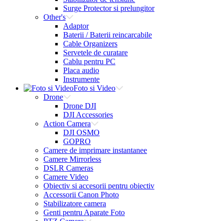
Surge Protector si prelungitor
Other's
Adaptor
Baterii / Baterii reincarcabile
Cable Organizers
Servetele de curatare
Cablu pentru PC
Placa audio
Instrumente
Foto si Video
Drone
Drone DJI
DJI Accessories
Action Camera
DJI OSMO
GOPRO
Camere de imprimare instantanee
Camere Mirrorless
DSLR Cameras
Camere Video
Obiectiv si accesorii pentru obiectiv
Accessorii Canon Photo
Stabilizatore camera
Genti pentru Aparate Foto