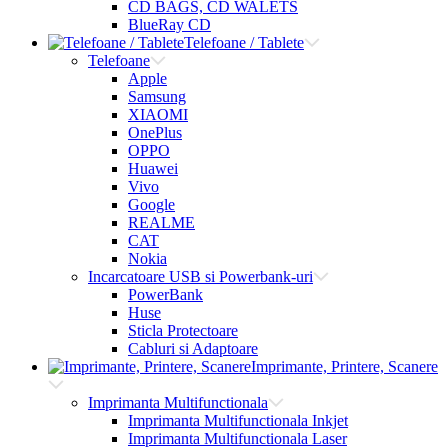
CD BAGS, CD WALETS
BlueRay CD
Telefoane / Tablete
Telefoane
Apple
Samsung
XIAOMI
OnePlus
OPPO
Huawei
Vivo
Google
REALME
CAT
Nokia
Incarcatoare USB si Powerbank-uri
PowerBank
Huse
Sticla Protectoare
Cabluri si Adaptoare
Imprimante, Printere, Scanere
Imprimanta Multifunctionala
Imprimanta Multifunctionala Inkjet
Imprimanta Multifunctionala Laser