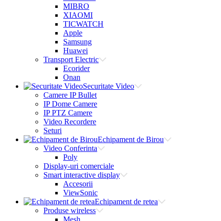
MIBRO
XIAOMI
TICWATCH
Apple
Samsung
Huawei
Transport Electric
Ecorider
Onan
Securitate Video
Camere IP Bullet
IP Dome Camere
IP PTZ Camere
Video Recordere
Seturi
Echipament de Birou
Video Conferinta
Poly
Display-uri comerciale
Smart interactive display
Accesorii
ViewSonic
Echipament de retea
Produse wireless
Mesh