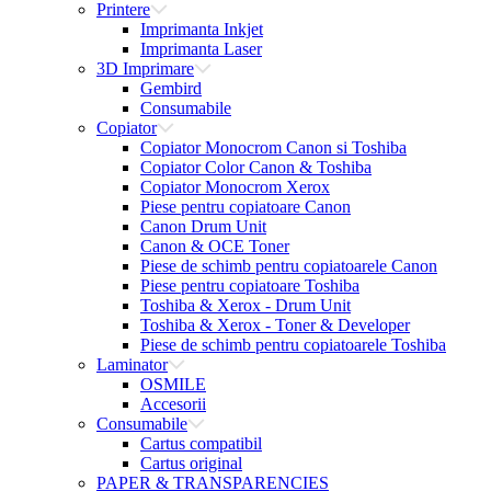
Printere
Imprimanta Inkjet
Imprimanta Laser
3D Imprimare
Gembird
Consumabile
Copiator
Copiator Monocrom Canon si Toshiba
Copiator Color Canon & Toshiba
Copiator Monocrom Xerox
Piese pentru copiatoare Canon
Canon Drum Unit
Canon & OCE Toner
Piese de schimb pentru copiatoarele Canon
Piese pentru copiatoare Toshiba
Toshiba & Xerox - Drum Unit
Toshiba & Xerox - Toner & Developer
Piese de schimb pentru copiatoarele Toshiba
Laminator
OSMILE
Accesorii
Consumabile
Cartus compatibil
Cartus original
PAPER & TRANSPARENCIES