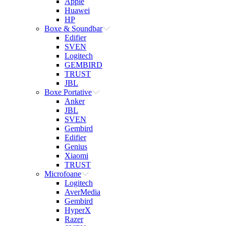
Apple
Huawei
HP
Boxe & Soundbar
Edifier
SVEN
Logitech
GEMBIRD
TRUST
JBL
Boxe Portative
Anker
JBL
SVEN
Gembird
Edifier
Genius
Xiaomi
TRUST
Microfoane
Logitech
AverMedia
Gembird
HyperX
Razer