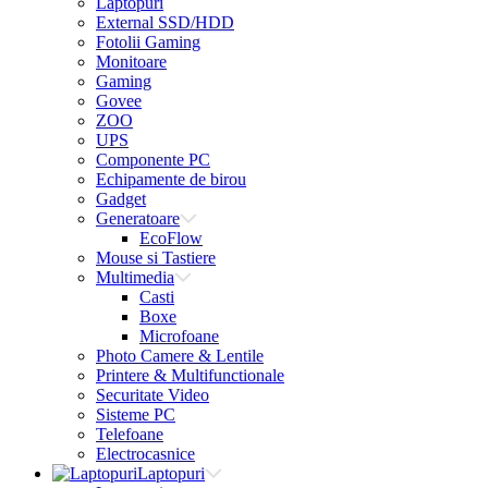
Laptopuri
External SSD/HDD
Fotolii Gaming
Monitoare
Gaming
Govee
ZOO
UPS
Componente PC
Echipamente de birou
Gadget
Generatoare
EcoFlow
Mouse si Tastiere
Multimedia
Casti
Boxe
Microfoane
Photo Camere & Lentile
Printere & Multifunctionale
Securitate Video
Sisteme PC
Telefoane
Electrocasnice
Laptopuri