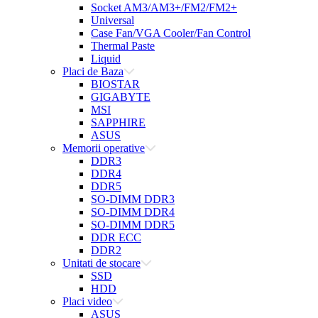
Socket AM3/AM3+/FM2/FM2+
Universal
Case Fan/VGA Cooler/Fan Control
Thermal Paste
Liquid
Placi de Baza
BIOSTAR
GIGABYTE
MSI
SAPPHIRE
ASUS
Memorii operative
DDR3
DDR4
DDR5
SO-DIMM DDR3
SO-DIMM DDR4
SO-DIMM DDR5
DDR ECC
DDR2
Unitati de stocare
SSD
HDD
Placi video
ASUS