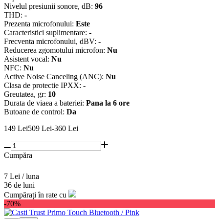
Nivelul presiunii sonore, dB:
96
THD:
-
Prezenta microfonului:
Este
Caracteristici suplimentare:
-
Frecventa microfonului, dBV:
-
Reducerea zgomotului microfon:
Nu
Asistent vocal:
Nu
NFC:
Nu
Active Noise Canceling (ANC):
Nu
Clasa de protectie IPXX:
-
Greutatea, gr:
10
Durata de viaеa a bateriei:
Pana la 6 ore
Butoane de control:
Da
149
Lei
509
Lei
-360 Lei
Cumpăra
7 Lei / luna
36 de luni
Cumpărați în rate cu
-70%