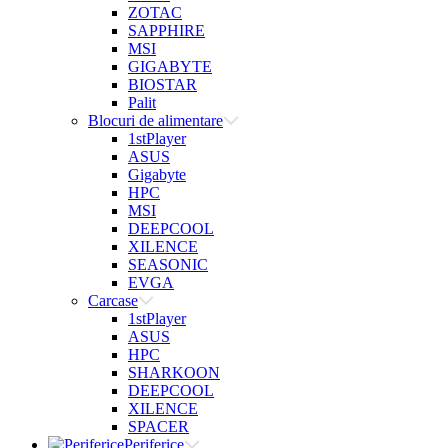
ZOTAC
SAPPHIRE
MSI
GIGABYTE
BIOSTAR
Palit
Blocuri de alimentare
1stPlayer
ASUS
Gigabyte
HPC
MSI
DEEPCOOL
XILENCE
SEASONIC
EVGA
Carcase
1stPlayer
ASUS
HPC
SHARKOON
DEEPCOOL
XILENCE
SPACER
Periferice