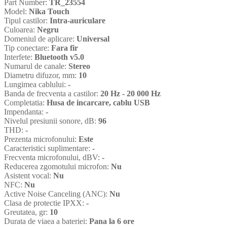
Part Number:
TR_23554
Model:
Nika Touch
Tipul castilor:
Intra-auriculare
Culoarea:
Negru
Domeniul de aplicare:
Universal
Tip conectare:
Fara fir
Interfete:
Bluetooth v5.0
Numarul de canale:
Stereo
Diametru difuzor, mm:
10
Lungimea cablului:
-
Banda de frecventa a castilor:
20 Hz - 20 000 Hz
Completatia:
Husa de incarcare, cablu USB
Impendanta:
-
Nivelul presiunii sonore, dB:
96
THD:
-
Prezenta microfonului:
Este
Caracteristici suplimentare:
-
Frecventa microfonului, dBV:
-
Reducerea zgomotului microfon:
Nu
Asistent vocal:
Nu
NFC:
Nu
Active Noise Canceling (ANC):
Nu
Clasa de protectie IPXX:
-
Greutatea, gr:
10
Durata de viaеa a bateriei:
Pana la 6 ore