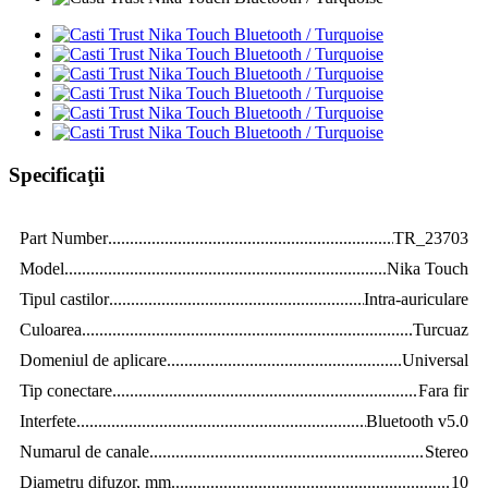
Specificaţii
Part Number
.......................................................................................
TR_23703
Model
.................................................................................................
Nika Touch
Tipul castilor
.......................................................................................
Intra-auriculare
Culoarea
.............................................................................................
Turcuaz
Domeniul de aplicare
.........................................................................
Universal
Tip conectare
......................................................................................
Fara fir
Interfete
..............................................................................................
Bluetooth v5.0
Numarul de canale
.............................................................................
Stereo
Diametru difuzor, mm
........................................................................
10