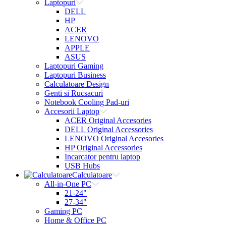
Laptopuri
DELL
HP
ACER
LENOVO
APPLE
ASUS
Laptopuri Gaming
Laptopuri Business
Calculatoare Design
Genti si Rucsacuri
Notebook Cooling Pad-uri
Accesorii Laptop
ACER Original Accesories
DELL Original Accessories
LENOVO Original Accesories
HP Original Accessories
Incarcator pentru laptop
USB Hubs
Calculatoare
All-in-One PC
21-24"
27-34"
Gaming PC
Home & Office PC