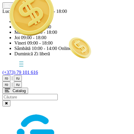
Lucrăm astăzi
Vineri
09:00 - 18:00
Luni
09:00 - 18:00
Marți
09:00 - 18:00
Miercuri
09:00 - 18:00
Joi
09:00 - 18:00
Vineri
09:00 - 18:00
Sâmbătă
10:00 - 14:00 Online
Duminică
Zi liberă
(+373) 79 101 616
|
ro
ru
|
ro
ru
Catalog
✖