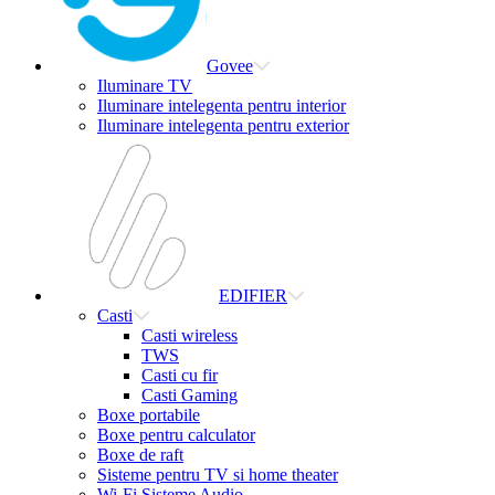
Govee
Iluminare TV
Iluminare intelegenta pentru interior
Iluminare intelegenta pentru exterior
EDIFIER
Casti
Casti wireless
TWS
Casti cu fir
Casti Gaming
Boxe portabile
Boxe pentru calculator
Boxe de raft
Sisteme pentru TV si home theater
Wi-Fi Sisteme Audio