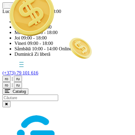
Lucrăm astăzi
Joi
09:00 - 18:00
Luni
09:00 - 18:00
Marți
09:00 - 18:00
Miercuri
09:00 - 18:00
Joi
09:00 - 18:00
Vineri
09:00 - 18:00
Sâmbătă
10:00 - 14:00 Online
Duminică
Zi liberă
(+373) 79 101 616
|
ro
ru
|
ro
ru
Catalog
✖