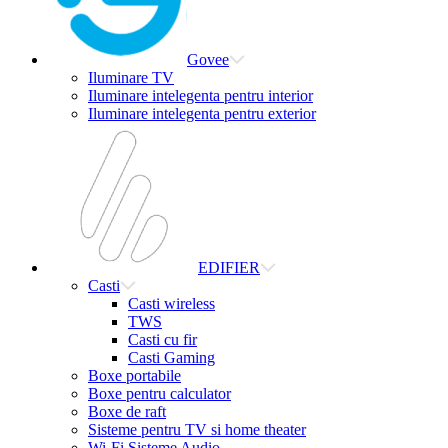
Govee
Iluminare TV
Iluminare intelegenta pentru interior
Iluminare intelegenta pentru exterior
EDIFIER
Casti
Casti wireless
TWS
Casti cu fir
Casti Gaming
Boxe portabile
Boxe pentru calculator
Boxe de raft
Sisteme pentru TV si home theater
Wi-Fi Sisteme Audio