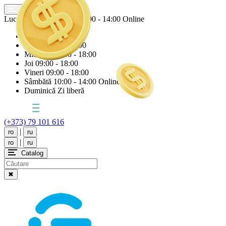
Lucrăm astăzi
Sâmbătă
10:00 - 14:00 Online
Luni
09:00 - 18:00
Marți
09:00 - 18:00
Miercuri
09:00 - 18:00
Joi
09:00 - 18:00
Vineri
09:00 - 18:00
Sâmbătă
10:00 - 14:00 Online
Duminică
Zi liberă
(+373) 79 101 616
|
ro
ru
|
ro
ru
Catalog
✖