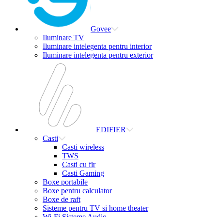
Govee
Iluminare TV
Iluminare intelegenta pentru interior
Iluminare intelegenta pentru exterior
EDIFIER
Casti
Casti wireless
TWS
Casti cu fir
Casti Gaming
Boxe portabile
Boxe pentru calculator
Boxe de raft
Sisteme pentru TV si home theater
Wi-Fi Sisteme Audio