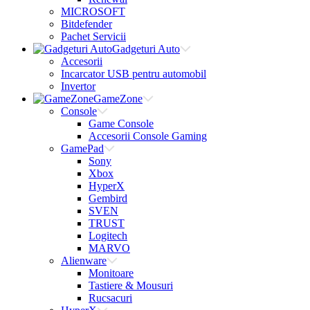
MICROSOFT
Bitdefender
Pachet Servicii
Gadgeturi Auto
Accesorii
Incarcator USB pentru automobil
Invertor
GameZone
Console
Game Console
Accesorii Console Gaming
GamePad
Sony
Xbox
HyperX
Gembird
SVEN
TRUST
Logitech
MARVO
Alienware
Monitoare
Tastiere & Mousuri
Rucsacuri