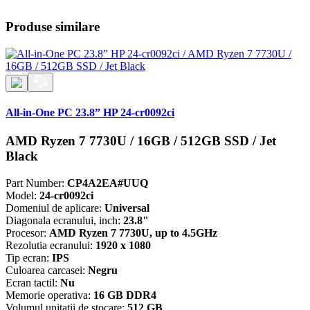
Produse similare
All-in-One PC 23.8” HP 24-cr0092ci
AMD Ryzen 7 7730U / 16GB / 512GB SSD / Jet
Black
Part Number:
CP4A2EA#UUQ
Model:
24-cr0092ci
Domeniul de aplicare:
Universal
Diagonala ecranului, inch:
23.8"
Procesor:
AMD Ryzen 7 7730U, up to 4.5GHz
Rezolutia ecranului:
1920 x 1080
Tip ecran:
IPS
Culoarea carcasei:
Negru
Ecran tactil:
Nu
Memorie operativa:
16 GB DDR4
Volumul unitatii de stocare:
512 GB