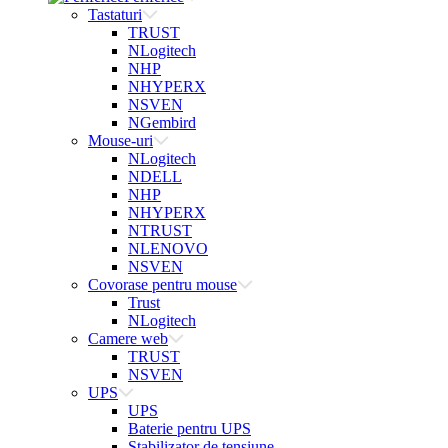
Tastaturi
TRUST
NLogitech
NHP
NHYPERX
NSVEN
NGembird
Mouse-uri
NLogitech
NDELL
NHP
NHYPERX
NTRUST
NLENOVO
NSVEN
Covorase pentru mouse
Trust
NLogitech
Camere web
TRUST
NSVEN
UPS
UPS
Baterie pentru UPS
Stabilizator de tensiune