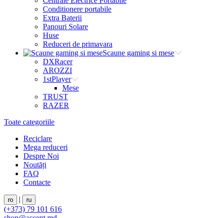
Centrale Electrice Portabile
Conditionere portabile
Extra Baterii
Panouri Solare
Huse
Reduceri de primavara
Scaune gaming si mese
DXRacer
AROZZI
1stPlayer
Mese
TRUST
RAZER
Toate categoriile
Reciclare
Mega reduceri
Despre Noi
Noutăți
FAQ
Contacte
|
ro
ru
(+373) 79 101 616
shop@accent.md