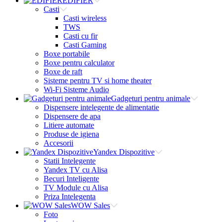
EDIFIER
Casti
Casti wireless
TWS
Casti cu fir
Casti Gaming
Boxe portabile
Boxe pentru calculator
Boxe de raft
Sisteme pentru TV si home theater
Wi-Fi Sisteme Audio
Gadgeturi pentru animale
Dispensere intelegente de alimentatie
Dispensere de apa
Litiere automate
Produse de igiena
Accesorii
Yandex Dispozitive
Statii Intelegente
Yandex TV cu Alisa
Becuri Inteligente
TV Module cu Alisa
Priza Intelegenta
WOW Sales
Foto