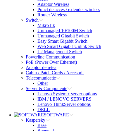
Adaptor Wireless
Punct de acces / extender wireless
Router Wireless
Switch
MikroTik
Unmanaged 10/100M Switch
Unmanaged Gigabit Switch
Easy Smart Gigabit Switch
Web Smart Gigabit-Uplink Switch
L2 Management Switch
Powerline Communication
PoE (Power Over Ethernet)
Adaptor de retea
Cablu / Patch Cords / Accesorii
Telecomunicatie
Other
Server & Componente
Lenovo System x server options
IBM / LENOVO SERVERS
Lenovo ThinkServer options
DELL
SOFTWARE
Kaspersky
Base
Renewal