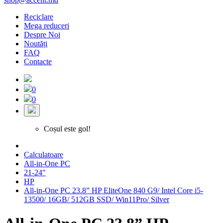
Reciclare
Mega reduceri
Despre Noi
Noutăți
FAQ
Contacte
0
0
Coșul este gol!
Calculatoare
All-in-One PC
21-24"
HP
All-in-One PC 23.8” HP EliteOne 840 G9/ Intel Core i5-
13500/ 16GB/ 512GB SSD/ Win11Pro/ Silver