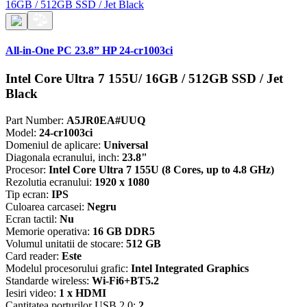
All-in-One PC 23.8” HP 24-cr1003ci
Intel Core Ultra 7 155U/ 16GB / 512GB SSD / Jet
Black
Part Number:
A5JR0EA#UUQ
Model:
24-cr1003ci
Domeniul de aplicare:
Universal
Diagonala ecranului, inch:
23.8"
Procesor:
Intel Core Ultra 7 155U (8 Cores, up to 4.8 GHz)
Rezolutia ecranului:
1920 x 1080
Tip ecran:
IPS
Culoarea carcasei:
Negru
Ecran tactil:
Nu
Memorie operativa:
16 GB DDR5
Volumul unitatii de stocare:
512 GB
Card reader:
Este
Modelul procesorului grafic:
Intel Integrated Graphics
Standarde wireless:
Wi-Fi6+BT5.2
Iesiri video:
1 x HDMI
Cantitatea porturilor USB 2.0:
2