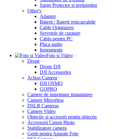
Surge Protector si prelungitor
Other's
Adaptor
Baterii / Baterii reincarcabile
Cable Organizers
Servetele de curatare
Cablu pentru PC
Placa audio
Instrumente
Foto si Video
Drone
Drone DJI
DJI Accessories
Action Camera
DJI OSMO
GOPRO
Camere de imprimare instantanee
Camere Mirrorless
DSLR Cameras
Camere Video
Obiectiv si accesorii pentru obiectiv
Accessorii Canon Photo
Stabilizatore camera
Genti pentru Aparate Foto