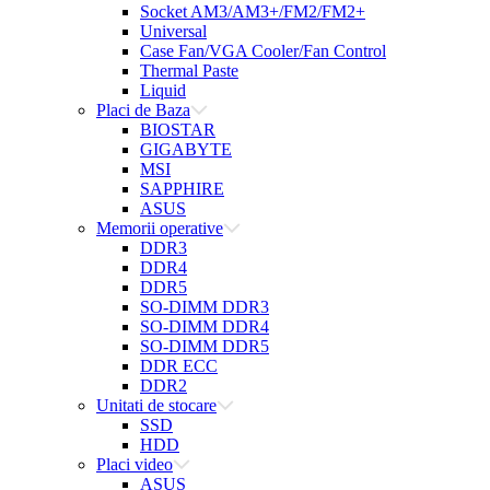
Socket AM3/AM3+/FM2/FM2+
Universal
Case Fan/VGA Cooler/Fan Control
Thermal Paste
Liquid
Placi de Baza
BIOSTAR
GIGABYTE
MSI
SAPPHIRE
ASUS
Memorii operative
DDR3
DDR4
DDR5
SO-DIMM DDR3
SO-DIMM DDR4
SO-DIMM DDR5
DDR ECC
DDR2
Unitati de stocare
SSD
HDD
Placi video
ASUS