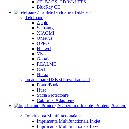
CD BAGS, CD WALETS
BlueRay CD
Telefoane / Tablete
Telefoane
Apple
Samsung
XIAOMI
OnePlus
OPPO
Huawei
Vivo
Google
REALME
CAT
Nokia
Incarcatoare USB si Powerbank-uri
PowerBank
Huse
Sticla Protectoare
Cabluri si Adaptoare
Imprimante, Printere, Scanere
Imprimanta Multifunctionala
Imprimanta Multifunctionala Inkjet
Imprimanta Multifunctionala Laser