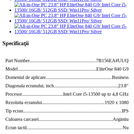
Specificaţii
Part Number
.......................................................................................
7B156EA#UUQ
Model
.................................................................................................
EliteOne 840 G9
Domeniul de aplicare
.........................................................................
Business
Diagonala ecranului, inch
...................................................................
23.8"
Procesor
.............................................................................................
Intel Core i5-13500 up to 4,8 GHz
Rezolutia ecranului
.............................................................................
1920 x 1080
Tip ecran
............................................................................................
IPS
Culoarea carcasei
...............................................................................
Argintiu
Ecran tactil
.........................................................................................
Nu