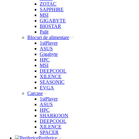
ZOTAC
SAPPHIRE
MSI
GIGABYTE
BIOSTAR
Palit
Blocuri de alimentare
1stPlayer
ASUS
Gigabyte
HPC
MSI
DEEPCOOL
XILENCE
SEASONIC
EVGA
Carcase
1stPlayer
ASUS
HPC
SHARKOON
DEEPCOOL
XILENCE
SPACER
Periferice