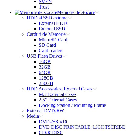
SVEN
Trust
Memorie de stocare
HDD si SSD externe
External HDD
External SSD
Carduri de Memorie
MicroSD Card
SD Card
Card readers
USB Flash Drives
16GB
32GB
64GB
128GB
256GB
HDD Accessories, External Cases
M.2 External Cases
2.5" External Cases
Docking Station / Mounting Frame
External DVD-RW
Media
DVD-/+R x16
DVD DISC PRINTABLE, LIGHTSCRIBE
CD-R DISC