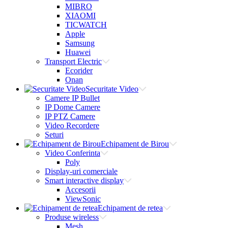
MIBRO
XIAOMI
TICWATCH
Apple
Samsung
Huawei
Transport Electric
Ecorider
Onan
Securitate Video
Camere IP Bullet
IP Dome Camere
IP PTZ Camere
Video Recordere
Seturi
Echipament de Birou
Video Conferinta
Poly
Display-uri comerciale
Smart interactive display
Accesorii
ViewSonic
Echipament de retea
Produse wireless
Mesh