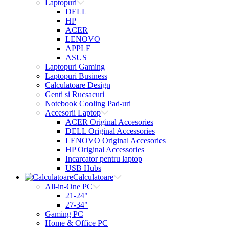
Laptopuri
DELL
HP
ACER
LENOVO
APPLE
ASUS
Laptopuri Gaming
Laptopuri Business
Calculatoare Design
Genti si Rucsacuri
Notebook Cooling Pad-uri
Accesorii Laptop
ACER Original Accesories
DELL Original Accessories
LENOVO Original Accesories
HP Original Accessories
Incarcator pentru laptop
USB Hubs
Calculatoare
All-in-One PC
21-24"
27-34"
Gaming PC
Home & Office PC