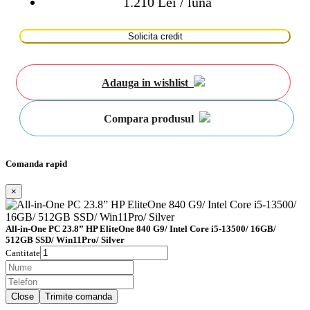
1.210 Lei / luna
Solicita credit
Adauga in wishlist
Compara produsul
Comanda rapid
×
All-in-One PC 23.8” HP EliteOne 840 G9/ Intel Core i5-13500/ 16GB/
512GB SSD/ Win11Pro/ Silver
Cantitate
Close
Trimite comanda