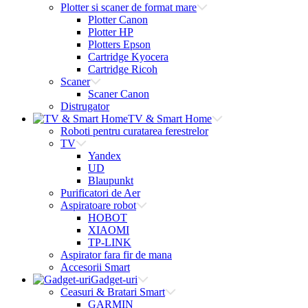
Plotter si scaner de format mare
Plotter Canon
Plotter HP
Plotters Epson
Cartridge Kyocera
Cartridge Ricoh
Scaner
Scaner Canon
Distrugator
TV & Smart Home
Roboti pentru curatarea ferestrelor
TV
Yandex
UD
Blaupunkt
Purificatori de Aer
Aspiratoare robot
HOBOT
XIAOMI
TP-LINK
Aspirator fara fir de mana
Accesorii Smart
Gadget-uri
Ceasuri & Bratari Smart
GARMIN