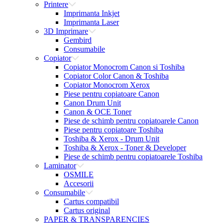
Printere
Imprimanta Inkjet
Imprimanta Laser
3D Imprimare
Gembird
Consumabile
Copiator
Copiator Monocrom Canon si Toshiba
Copiator Color Canon & Toshiba
Copiator Monocrom Xerox
Piese pentru copiatoare Canon
Canon Drum Unit
Canon & OCE Toner
Piese de schimb pentru copiatoarele Canon
Piese pentru copiatoare Toshiba
Toshiba & Xerox - Drum Unit
Toshiba & Xerox - Toner & Developer
Piese de schimb pentru copiatoarele Toshiba
Laminator
OSMILE
Accesorii
Consumabile
Cartus compatibil
Cartus original
PAPER & TRANSPARENCIES