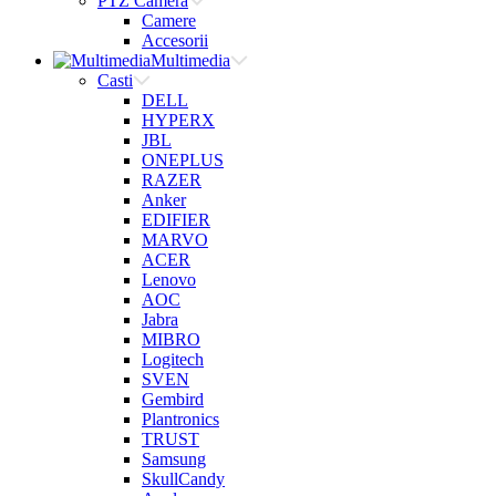
PTZ Camera
Camere
Accesorii
Multimedia
Casti
DELL
HYPERX
JBL
ONEPLUS
RAZER
Anker
EDIFIER
MARVO
ACER
Lenovo
AOC
Jabra
MIBRO
Logitech
SVEN
Gembird
Plantronics
TRUST
Samsung
SkullCandy