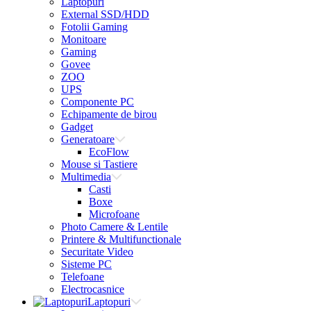
Laptopuri
External SSD/HDD
Fotolii Gaming
Monitoare
Gaming
Govee
ZOO
UPS
Componente PC
Echipamente de birou
Gadget
Generatoare
EcoFlow
Mouse si Tastiere
Multimedia
Casti
Boxe
Microfoane
Photo Camere & Lentile
Printere & Multifunctionale
Securitate Video
Sisteme PC
Telefoane
Electrocasnice
Laptopuri