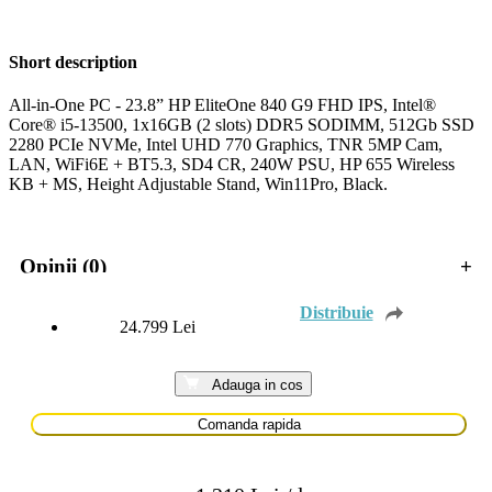
Short description
All-in-One PC - 23.8” HP EliteOne 840 G9 FHD IPS, Intel®
Core® i5-13500, 1x16GB (2 slots) DDR5 SODIMM, 512Gb SSD
2280 PCIe NVMe, Intel UHD 770 Graphics, TNR 5MP Cam,
LAN, WiFi6E + BT5.3, SD4 CR, 240W PSU, HP 655 Wireless
KB + MS, Height Adjustable Stand, Win11Pro, Black.
Opinii (0)
+
24.799
Lei
Adauga in cos
Comanda rapida