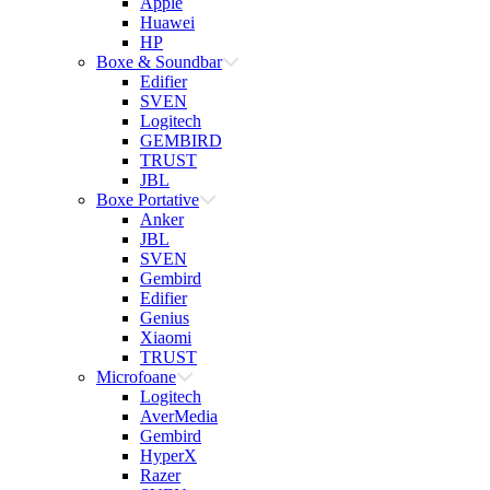
Apple
Huawei
HP
Boxe & Soundbar
Edifier
SVEN
Logitech
GEMBIRD
TRUST
JBL
Boxe Portative
Anker
JBL
SVEN
Gembird
Edifier
Genius
Xiaomi
TRUST
Microfoane
Logitech
AverMedia
Gembird
HyperX
Razer