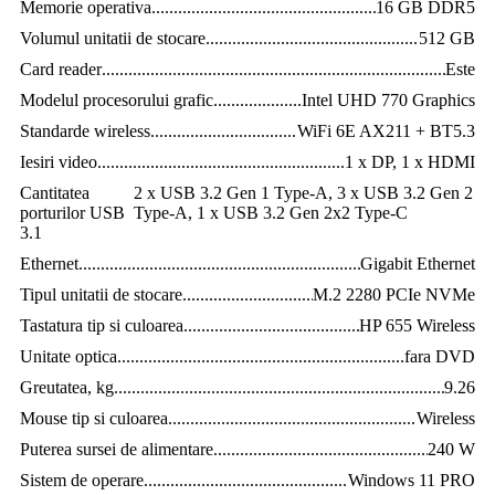
Memorie operativa
.............................................................................
16 GB DDR5
Volumul unitatii de stocare
.................................................................
512 GB
Card reader
.........................................................................................
Este
Modelul procesorului grafic
...............................................................
Intel UHD 770 Graphics
Standarde wireless
..............................................................................
WiFi 6E AX211 + BT5.3
Iesiri video
..........................................................................................
1 x DP, 1 x HDMI
Cantitatea
.................................................................................
2 x USB 3.2 Gen 1 Type-A, 3 x USB 3.2 Gen 2
porturilor USB
Type-A, 1 x USB 3.2 Gen 2x2 Type-C
3.1
Ethernet
..............................................................................................
Gigabit Ethernet
Tipul unitatii de stocare
......................................................................
M.2 2280 PCIe NVMe
Tastatura tip si culoarea
......................................................................
HP 655 Wireless
Unitate optica
.....................................................................................
fara DVD
Greutatea, kg
......................................................................................
9.26
Mouse tip si culoarea
..........................................................................
Wireless
Puterea sursei de alimentare
...............................................................
240 W
Sistem de operare
...............................................................................
Windows 11 PRO