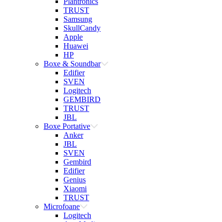
Plantronics
TRUST
Samsung
SkullCandy
Apple
Huawei
HP
Boxe & Soundbar
Edifier
SVEN
Logitech
GEMBIRD
TRUST
JBL
Boxe Portative
Anker
JBL
SVEN
Gembird
Edifier
Genius
Xiaomi
TRUST
Microfoane
Logitech