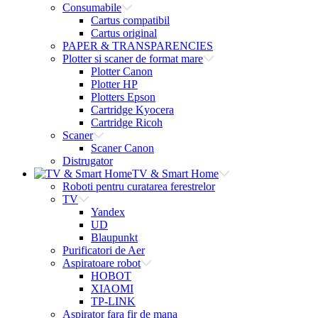
Consumabile
Cartus compatibil
Cartus original
PAPER & TRANSPARENCIES
Plotter si scaner de format mare
Plotter Canon
Plotter HP
Plotters Epson
Cartridge Kyocera
Cartridge Ricoh
Scaner
Scaner Canon
Distrugator
TV & Smart Home
Roboti pentru curatarea ferestrelor
TV
Yandex
UD
Blaupunkt
Purificatori de Aer
Aspiratoare robot
HOBOT
XIAOMI
TP-LINK
Aspirator fara fir de mana