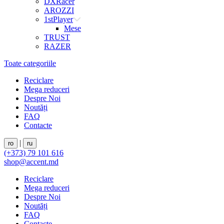
DXRacer
AROZZI
1stPlayer
Mese
TRUST
RAZER
Toate categoriile
Reciclare
Mega reduceri
Despre Noi
Noutăți
FAQ
Contacte
|
ro
ru
(+373) 79 101 616
shop@accent.md
Reciclare
Mega reduceri
Despre Noi
Noutăți
FAQ
Contacte