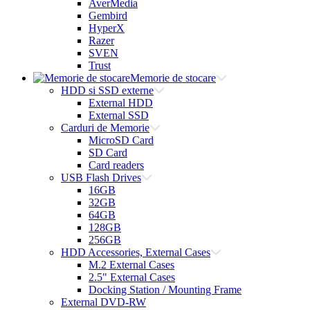
AverMedia
Gembird
HyperX
Razer
SVEN
Trust
Memorie de stocare
HDD si SSD externe
External HDD
External SSD
Carduri de Memorie
MicroSD Card
SD Card
Card readers
USB Flash Drives
16GB
32GB
64GB
128GB
256GB
HDD Accessories, External Cases
M.2 External Cases
2.5" External Cases
Docking Station / Mounting Frame
External DVD-RW