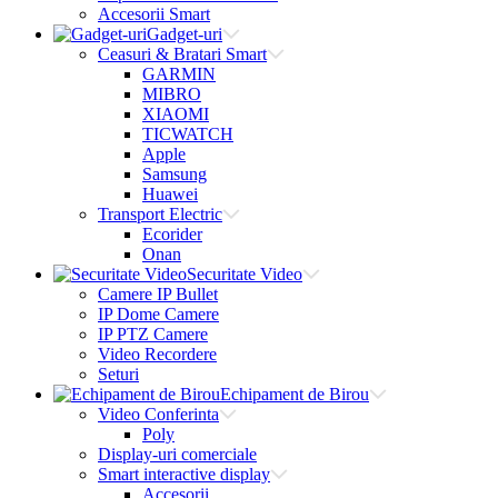
Accesorii Smart
Gadget-uri
Ceasuri & Bratari Smart
GARMIN
MIBRO
XIAOMI
TICWATCH
Apple
Samsung
Huawei
Transport Electric
Ecorider
Onan
Securitate Video
Camere IP Bullet
IP Dome Camere
IP PTZ Camere
Video Recordere
Seturi
Echipament de Birou
Video Conferinta
Poly
Display-uri comerciale
Smart interactive display
Accesorii