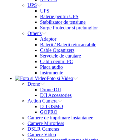
UPS
UPS
Baterie pentru UPS
Stabilizator de tensiune
Surge Protector si prelungitor
Other's
Adaptor
Baterii / Baterii reincarcabile
Cable Organizers
Servetele de curatare
Cablu pentru PC
Placa audio
Instrumente
Foto si Video
Drone
Drone DJI
DJI Accessories
Action Camera
DJI OSMO
GOPRO
Camere de imprimare instantanee
Camere Mirrorless
DSLR Cameras
Camere Video