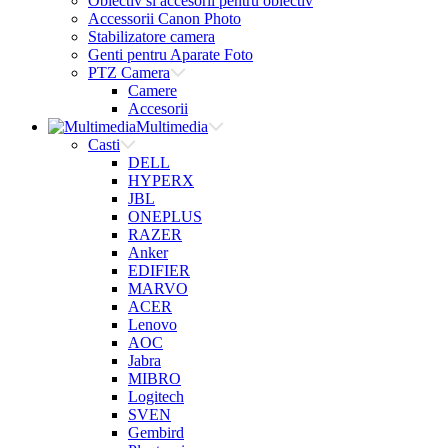
Obiectiv si accesorii pentru obiectiv
Accessorii Canon Photo
Stabilizatore camera
Genti pentru Aparate Foto
PTZ Camera
Camere
Accesorii
Multimedia
Casti
DELL
HYPERX
JBL
ONEPLUS
RAZER
Anker
EDIFIER
MARVO
ACER
Lenovo
AOC
Jabra
MIBRO
Logitech
SVEN
Gembird