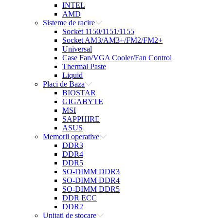
INTEL
AMD
Sisteme de racire
Socket 1150/1151/1155
Socket AM3/AM3+/FM2/FM2+
Universal
Case Fan/VGA Cooler/Fan Control
Thermal Paste
Liquid
Placi de Baza
BIOSTAR
GIGABYTE
MSI
SAPPHIRE
ASUS
Memorii operative
DDR3
DDR4
DDR5
SO-DIMM DDR3
SO-DIMM DDR4
SO-DIMM DDR5
DDR ECC
DDR2
Unitati de stocare