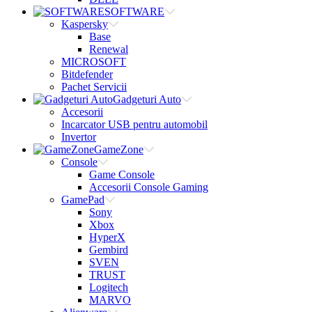
SOFTWARE
Kaspersky
Base
Renewal
MICROSOFT
Bitdefender
Pachet Servicii
Gadgeturi Auto
Accesorii
Incarcator USB pentru automobil
Invertor
GameZone
Console
Game Console
Accesorii Console Gaming
GamePad
Sony
Xbox
HyperX
Gembird
SVEN
TRUST
Logitech
MARVO