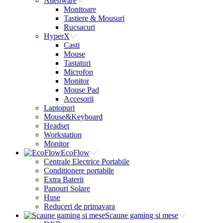
Alienware
Monitoare
Tastiere & Mousuri
Rucsacuri
HyperX
Casti
Mouse
Tastaturi
Microfon
Monitor
Mouse Pad
Accesorii
Laptopuri
Mouse&Keyboard
Headset
Workstation
Monitor
EcoFlow
Centrale Electrice Portabile
Conditionere portabile
Extra Baterii
Panouri Solare
Huse
Reduceri de primavara
Scaune gaming si mese