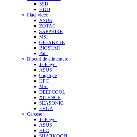
SSD
HDD
Placi video
ASUS
ZOTAC
SAPPHIRE
MSI
GIGABYTE
BIOSTAR
Palit
Blocuri de alimentare
1stPlayer
ASUS
Gigabyte
HPC
MSI
DEEPCOOL
XILENCE
SEASONIC
EVGA
Carcase
1stPlayer
ASUS
HPC
SHARKOON