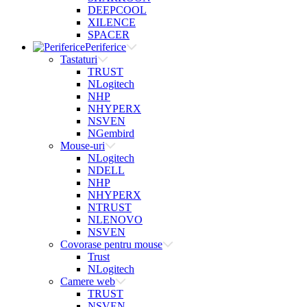
DEEPCOOL
XILENCE
SPACER
Periferice
Tastaturi
TRUST
NLogitech
NHP
NHYPERX
NSVEN
NGembird
Mouse-uri
NLogitech
NDELL
NHP
NHYPERX
NTRUST
NLENOVO
NSVEN
Covorase pentru mouse
Trust
NLogitech
Camere web
TRUST
NSVEN