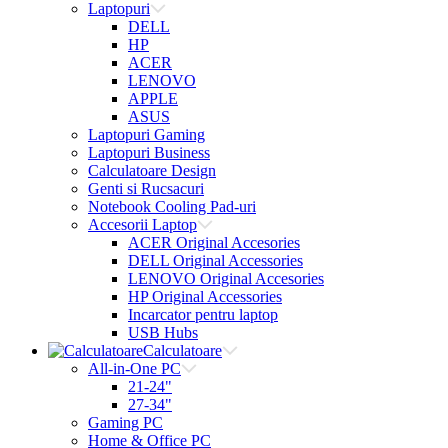
Laptopuri
DELL
HP
ACER
LENOVO
APPLE
ASUS
Laptopuri Gaming
Laptopuri Business
Calculatoare Design
Genti si Rucsacuri
Notebook Cooling Pad-uri
Accesorii Laptop
ACER Original Accesories
DELL Original Accessories
LENOVO Original Accesories
HP Original Accessories
Incarcator pentru laptop
USB Hubs
Calculatoare
All-in-One PC
21-24"
27-34"
Gaming PC
Home & Office PC