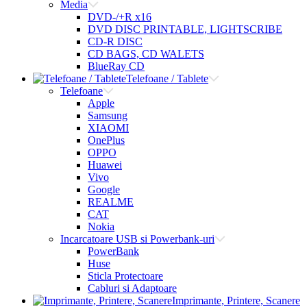
Media
DVD-/+R x16
DVD DISC PRINTABLE, LIGHTSCRIBE
CD-R DISC
CD BAGS, CD WALETS
BlueRay CD
Telefoane / Tablete
Telefoane
Apple
Samsung
XIAOMI
OnePlus
OPPO
Huawei
Vivo
Google
REALME
CAT
Nokia
Incarcatoare USB si Powerbank-uri
PowerBank
Huse
Sticla Protectoare
Cabluri si Adaptoare
Imprimante, Printere, Scanere