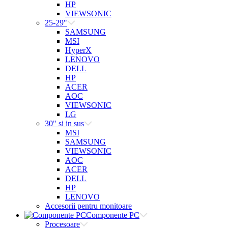
HP
VIEWSONIC
25-29"
SAMSUNG
MSI
HyperX
LENOVO
DELL
HP
ACER
AOC
VIEWSONIC
LG
30" si in sus
MSI
SAMSUNG
VIEWSONIC
AOC
ACER
DELL
HP
LENOVO
Accesorii pentru monitoare
Componente PC
Procesoare