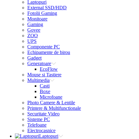
Laptopuri
External SSD/HDD
Fotolii Gaming
Monitoare
Gaming
Govee
ZOO
UPS
Componente PC
Echipamente de birou
Gadget
Generatoare
EcoFlow
Mouse si Tastiere
Multimedia
Casti
Boxe
Microfoane
Photo Camere & Lentile
Printere & Multifunctionale
Securitate Video
Sisteme PC
Telefoane
Electrocasnice
Laptopuri