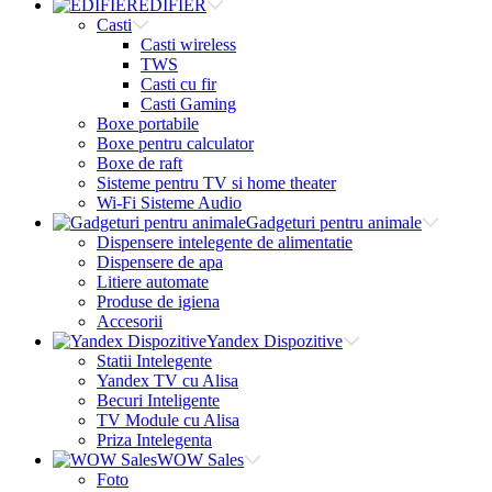
EDIFIER
Casti
Casti wireless
TWS
Casti cu fir
Casti Gaming
Boxe portabile
Boxe pentru calculator
Boxe de raft
Sisteme pentru TV si home theater
Wi-Fi Sisteme Audio
Gadgeturi pentru animale
Dispensere intelegente de alimentatie
Dispensere de apa
Litiere automate
Produse de igiena
Accesorii
Yandex Dispozitive
Statii Intelegente
Yandex TV cu Alisa
Becuri Inteligente
TV Module cu Alisa
Priza Intelegenta
WOW Sales
Foto