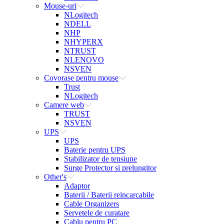
Mouse-uri
NLogitech
NDELL
NHP
NHYPERX
NTRUST
NLENOVO
NSVEN
Covorase pentru mouse
Trust
NLogitech
Camere web
TRUST
NSVEN
UPS
UPS
Baterie pentru UPS
Stabilizator de tensiune
Surge Protector si prelungitor
Other's
Adaptor
Baterii / Baterii reincarcabile
Cable Organizers
Servetele de curatare
Cablu pentru PC