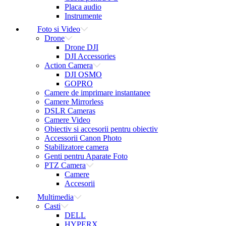
Placa audio
Instrumente
Foto si Video
Drone
Drone DJI
DJI Accessories
Action Camera
DJI OSMO
GOPRO
Camere de imprimare instantanee
Camere Mirrorless
DSLR Cameras
Camere Video
Obiectiv si accesorii pentru obiectiv
Accessorii Canon Photo
Stabilizatore camera
Genti pentru Aparate Foto
PTZ Camera
Camere
Accesorii
Multimedia
Casti
DELL
HYPERX