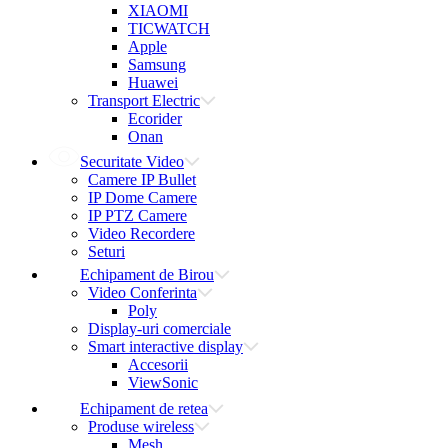
XIAOMI
TICWATCH
Apple
Samsung
Huawei
Transport Electric
Ecorider
Onan
Securitate Video
Camere IP Bullet
IP Dome Camere
IP PTZ Camere
Video Recordere
Seturi
Echipament de Birou
Video Conferinta
Poly
Display-uri comerciale
Smart interactive display
Accesorii
ViewSonic
Echipament de retea
Produse wireless
Mesh