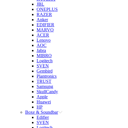
JBL
ONEPLUS
RAZER
Anker
EDIFIER
MARVO
ACER
Lenovo
AOC
Jabra
MIBRO
Logitech
SVEN
Gembird
Plantronics
TRUST
Samsung
SkullCandy
Apple
Huawei
HP
Boxe & Soundbar
Edifier
SVEN
Logitech