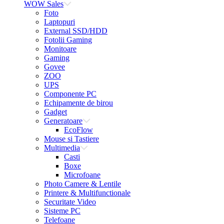
WOW Sales
Foto
Laptopuri
External SSD/HDD
Fotolii Gaming
Monitoare
Gaming
Govee
ZOO
UPS
Componente PC
Echipamente de birou
Gadget
Generatoare
EcoFlow
Mouse si Tastiere
Multimedia
Casti
Boxe
Microfoane
Photo Camere & Lentile
Printere & Multifunctionale
Securitate Video
Sisteme PC
Telefoane