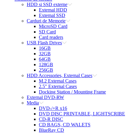
HDD si SSD externe
External HDD
External SSD
Carduri de Memorie
MicroSD Card
SD Card
Card readers
USB Flash Drives
16GB
32GB
64GB
128GB
256GB
HDD Accessories, External Cases
M.2 External Cases
2.5" External Cases
Docking Station / Mounting Frame
External DVD-RW
Media
DVD-/+R x16
DVD DISC PRINTABLE, LIGHTSCRIBE
CD-R DISC
CD BAGS, CD WALETS
BlueRay CD