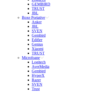
GEMBIRD
TRUST
JBL
Boxe Portative
Anker
JBL
SVEN
Gembird
Edifier
Genius
Xiaomi
TRUST
Microfoane
Logitech
AverMedia
Gembird
HyperX
Razer
SVEN
Trust