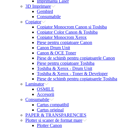
Imprimanta Laser
3D Imprimare
Gembird
Consumabile
Copiator
Copiator Monocrom Canon si Toshiba
Copiator Color Canon & Toshiba
Copiator Monocrom Xerox
Piese pentru copiatoare Canon
Canon Drum Unit
Canon & OCE Toner
Piese de schimb pentru copiatoarele Canon
Piese pentru copiatoare Toshiba
Toshiba & Xerox - Drum Unit
Toshiba & Xerox - Toner & Developer
Piese de schimb pentru copiatoarele Toshiba
Laminator
OSMILE
Accesorii
Consumabile
Cartus compatibil
Cartus original
PAPER & TRANSPARENCIES
Plotter si scaner de format mare
Plotter Canon