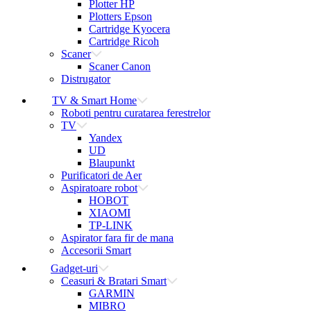
Plotter HP
Plotters Epson
Cartridge Kyocera
Cartridge Ricoh
Scaner
Scaner Canon
Distrugator
TV & Smart Home
Roboti pentru curatarea ferestrelor
TV
Yandex
UD
Blaupunkt
Purificatori de Aer
Aspiratoare robot
HOBOT
XIAOMI
TP-LINK
Aspirator fara fir de mana
Accesorii Smart
Gadget-uri
Ceasuri & Bratari Smart
GARMIN
MIBRO