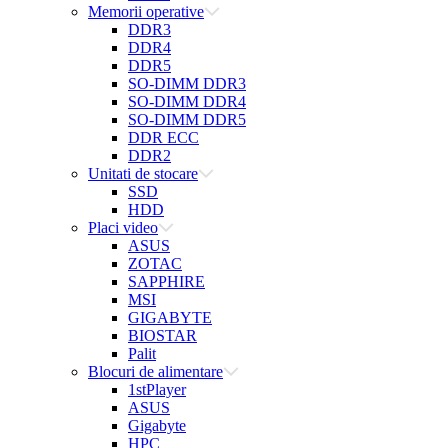
Memorii operative
DDR3
DDR4
DDR5
SO-DIMM DDR3
SO-DIMM DDR4
SO-DIMM DDR5
DDR ECC
DDR2
Unitati de stocare
SSD
HDD
Placi video
ASUS
ZOTAC
SAPPHIRE
MSI
GIGABYTE
BIOSTAR
Palit
Blocuri de alimentare
1stPlayer
ASUS
Gigabyte
HPC