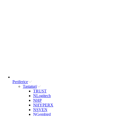
Periferice
Tastaturi
TRUST
NLogitech
NHP
NHYPERX
NSVEN
NGembird