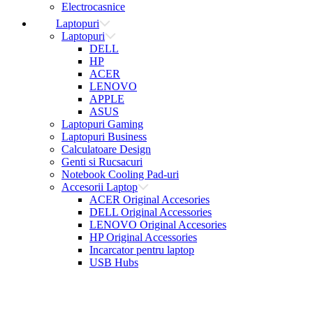
Electrocasnice
Laptopuri
Laptopuri
DELL
HP
ACER
LENOVO
APPLE
ASUS
Laptopuri Gaming
Laptopuri Business
Calculatoare Design
Genti si Rucsacuri
Notebook Cooling Pad-uri
Accesorii Laptop
ACER Original Accesories
DELL Original Accessories
LENOVO Original Accesories
HP Original Accessories
Incarcator pentru laptop
USB Hubs