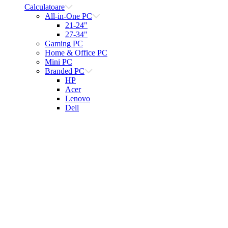
Calculatoare
All-in-One PC
21-24"
27-34"
Gaming PC
Home & Office PC
Mini PC
Branded PC
HP
Acer
Lenovo
Dell