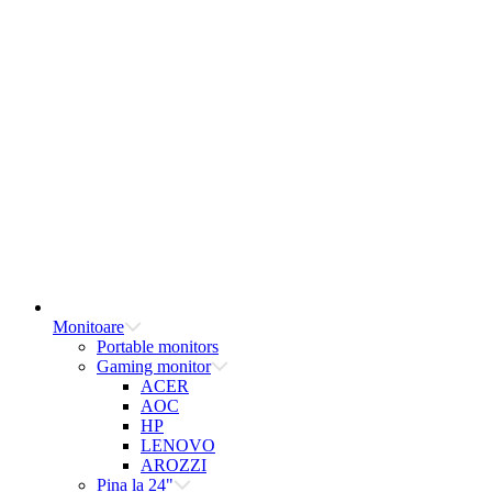
Monitoare
Portable monitors
Gaming monitor
ACER
AOC
HP
LENOVO
AROZZI
Pina la 24"