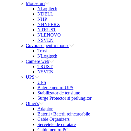
Mouse-uri
NLogitech
NDELL
NHP
NHYPERX
NTRUST
NLENOVO
NSVEN
Covorase pentru mouse
Trust
NLogitech
Camere web
TRUST
NSVEN
UPS
UPS
Baterie pentru UPS
Stabilizator de tensiune
Surge Protector si prelungitor
Other's
Adaptor
Baterii / Baterii reincarcabile
Cable Organizers
Servetele de curatare
Cablu pentru PC