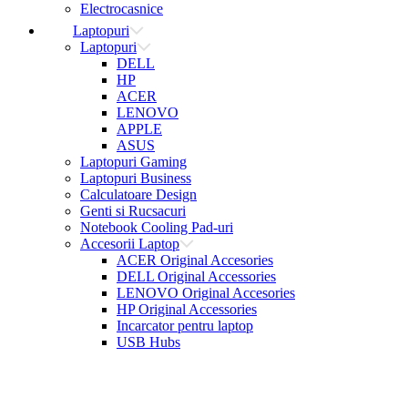
Electrocasnice
Laptopuri
Laptopuri
DELL
HP
ACER
LENOVO
APPLE
ASUS
Laptopuri Gaming
Laptopuri Business
Calculatoare Design
Genti si Rucsacuri
Notebook Cooling Pad-uri
Accesorii Laptop
ACER Original Accesories
DELL Original Accessories
LENOVO Original Accesories
HP Original Accessories
Incarcator pentru laptop
USB Hubs