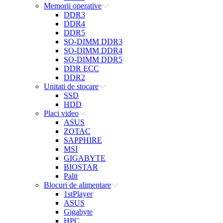
Memorii operative
DDR3
DDR4
DDR5
SO-DIMM DDR3
SO-DIMM DDR4
SO-DIMM DDR5
DDR ECC
DDR2
Unitati de stocare
SSD
HDD
Placi video
ASUS
ZOTAC
SAPPHIRE
MSI
GIGABYTE
BIOSTAR
Palit
Blocuri de alimentare
1stPlayer
ASUS
Gigabyte
HPC