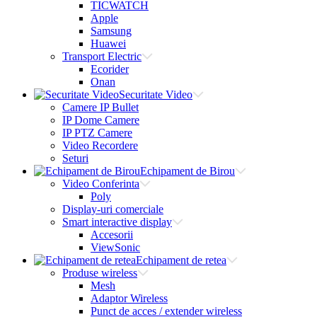
TICWATCH
Apple
Samsung
Huawei
Transport Electric
Ecorider
Onan
Securitate Video
Camere IP Bullet
IP Dome Camere
IP PTZ Camere
Video Recordere
Seturi
Echipament de Birou
Video Conferinta
Poly
Display-uri comerciale
Smart interactive display
Accesorii
ViewSonic
Echipament de retea
Produse wireless
Mesh
Adaptor Wireless
Punct de acces / extender wireless