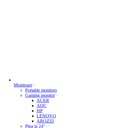
Monitoare
Portable monitors
Gaming monitor
ACER
AOC
HP
LENOVO
AROZZI
Pina la 24"