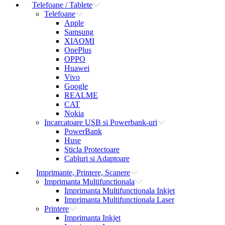
Telefoane / Tablete
Telefoane
Apple
Samsung
XIAOMI
OnePlus
OPPO
Huawei
Vivo
Google
REALME
CAT
Nokia
Incarcatoare USB si Powerbank-uri
PowerBank
Huse
Sticla Protectoare
Cabluri si Adaptoare
Imprimante, Printere, Scanere
Imprimanta Multifunctionala
Imprimanta Multifunctionala Inkjet
Imprimanta Multifunctionala Laser
Printere
Imprimanta Inkjet