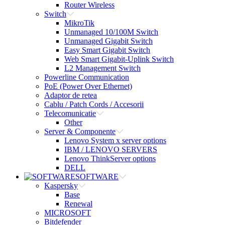
Router Wireless
Switch
MikroTik
Unmanaged 10/100M Switch
Unmanaged Gigabit Switch
Easy Smart Gigabit Switch
Web Smart Gigabit-Uplink Switch
L2 Management Switch
Powerline Communication
PoE (Power Over Ethernet)
Adaptor de retea
Cablu / Patch Cords / Accesorii
Telecomunicatie
Other
Server & Componente
Lenovo System x server options
IBM / LENOVO SERVERS
Lenovo ThinkServer options
DELL
SOFTWARE
Kaspersky
Base
Renewal
MICROSOFT
Bitdefender