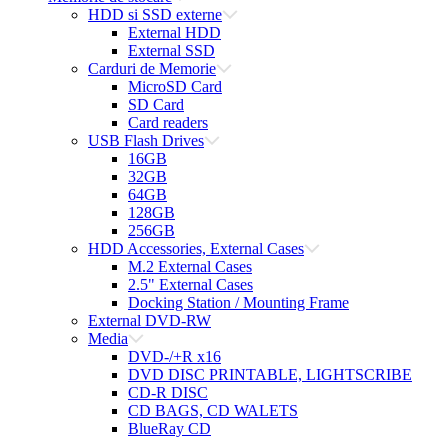
HDD si SSD externe
External HDD
External SSD
Carduri de Memorie
MicroSD Card
SD Card
Card readers
USB Flash Drives
16GB
32GB
64GB
128GB
256GB
HDD Accessories, External Cases
M.2 External Cases
2.5" External Cases
Docking Station / Mounting Frame
External DVD-RW
Media
DVD-/+R x16
DVD DISC PRINTABLE, LIGHTSCRIBE
CD-R DISC
CD BAGS, CD WALETS
BlueRay CD