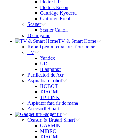
Plotter HP
Plotters Epson
Cartridge Kyocera
Cartridge Ricoh
Scaner
Scaner Canon
Distrugator
TV & Smart Home
Roboti pentru curatarea ferestrelor
TV
Yandex
UD
Blaupunkt
Purificatori de Aer
Aspiratoare robot
HOBOT
XIAOMI
TP-LINK
Aspirator fara fir de mana
Accesorii Smart
Gadget-uri
Ceasuri & Bratari Smart
GARMIN
MIBRO
XIAOMI