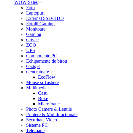
WOW Sales
Foto
Laptopuri
External SSD/HDD
Fotolii Gaming
Monitoare
Gaming
Govee
ZOO
UPS
Componente PC
Echipamente de birou
Gadget
Generatoare
EcoFlow
Mouse si Tastiere
Multimedia
Casti
Boxe
Microfoane
Photo Camere & Lentile
Printere & Multifunctionale
Securitate Video
Sisteme PC
Telefoane