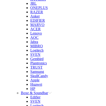
JBL
ONEPLUS
RAZER
Anker
EDIFIER
MARVO
ACER
Lenovo
AOC
Jabra
MIBRO
Logitech
SVEN
Gembird
Plantronics
TRUST
Samsung
SkullCandy
Apple
Huawei
HP
Boxe & Soundbar
Edifier
SVEN
Logitech