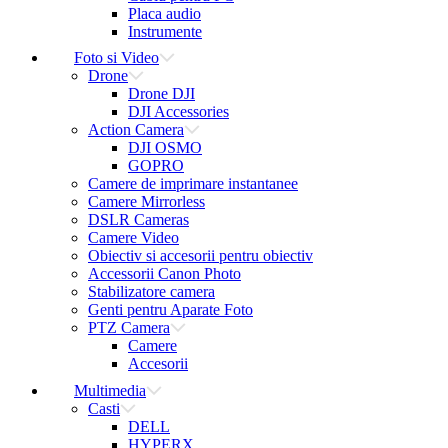
Placa audio
Instrumente
Foto si Video
Drone
Drone DJI
DJI Accessories
Action Camera
DJI OSMO
GOPRO
Camere de imprimare instantanee
Camere Mirrorless
DSLR Cameras
Camere Video
Obiectiv si accesorii pentru obiectiv
Accessorii Canon Photo
Stabilizatore camera
Genti pentru Aparate Foto
PTZ Camera
Camere
Accesorii
Multimedia
Casti
DELL
HYPERX