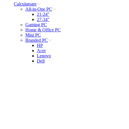
Calculatoare
All-in-One PC
21-24"
27-34"
Gaming PC
Home & Office PC
Mini PC
Branded PC
HP
Acer
Lenovo
Dell