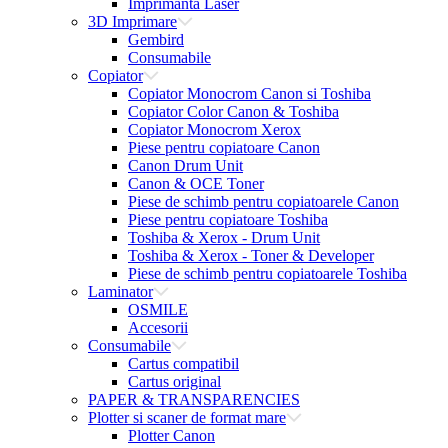
Imprimanta Laser
3D Imprimare
Gembird
Consumabile
Copiator
Copiator Monocrom Canon si Toshiba
Copiator Color Canon & Toshiba
Copiator Monocrom Xerox
Piese pentru copiatoare Canon
Canon Drum Unit
Canon & OCE Toner
Piese de schimb pentru copiatoarele Canon
Piese pentru copiatoare Toshiba
Toshiba & Xerox - Drum Unit
Toshiba & Xerox - Toner & Developer
Piese de schimb pentru copiatoarele Toshiba
Laminator
OSMILE
Accesorii
Consumabile
Cartus compatibil
Cartus original
PAPER & TRANSPARENCIES
Plotter si scaner de format mare
Plotter Canon