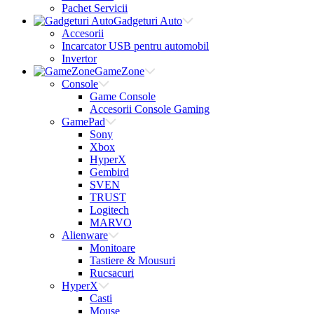
Pachet Servicii
Gadgeturi Auto
Accesorii
Incarcator USB pentru automobil
Invertor
GameZone
Console
Game Console
Accesorii Console Gaming
GamePad
Sony
Xbox
HyperX
Gembird
SVEN
TRUST
Logitech
MARVO
Alienware
Monitoare
Tastiere & Mousuri
Rucsacuri
HyperX
Casti
Mouse