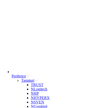
Periferice
Tastaturi
TRUST
NLogitech
NHP
NHYPERX
NSVEN
NGembird