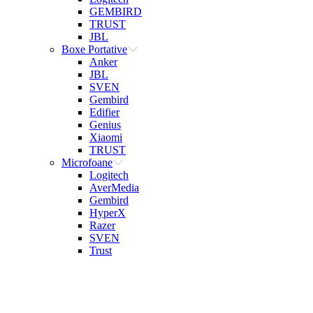
GEMBIRD
TRUST
JBL
Boxe Portative
Anker
JBL
SVEN
Gembird
Edifier
Genius
Xiaomi
TRUST
Microfoane
Logitech
AverMedia
Gembird
HyperX
Razer
SVEN
Trust