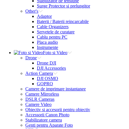
Stabilizator de tensiune
Surge Protector si prelungitor
Other's
Adaptor
Baterii / Baterii reincarcabile
Cable Organizers
Servetele de curatare
Cablu pentru PC
Placa audio
Instrumente
Foto si Video
Drone
Drone DJI
DJI Accessories
Action Camera
DJI OSMO
GOPRO
Camere de imprimare instantanee
Camere Mirrorless
DSLR Cameras
Camere Video
Obiectiv si accesorii pentru obiectiv
Accessorii Canon Photo
Stabilizatore camera
Genti pentru Aparate Foto