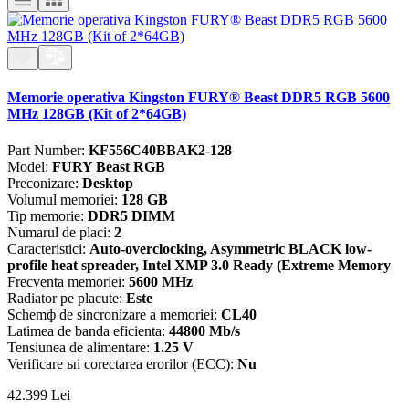
Memorie operativa Kingston FURY® Beast DDR5 RGB 5600
MHz 128GB (Kit of 2*64GB)
Part Number:
KF556C40BBAK2-128
Model:
FURY Beast RGB
Preconizare:
Desktop
Volumul memoriei:
128 GB
Tip memorie:
DDR5 DIMM
Numarul de placi:
2
Caracteristici:
Auto-overclocking, Asymmetric BLACK low-
profile heat spreader, Intel XMP 3.0 Ready (Extreme Memory
Frecventa memoriei:
5600 MHz
Radiator pe placute:
Este
Schemф de sincronizare a memoriei:
CL40
Latimea de banda eficienta:
44800 Mb/s
Tensiunea de alimentare:
1.25 V
Verificare ыi corectarea erorilor (ECC):
Nu
42.399
Lei