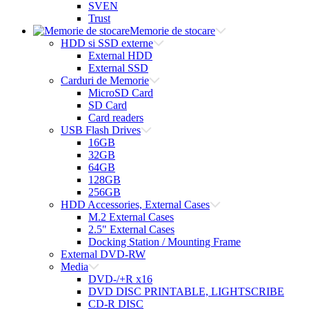
SVEN
Trust
Memorie de stocare
HDD si SSD externe
External HDD
External SSD
Carduri de Memorie
MicroSD Card
SD Card
Card readers
USB Flash Drives
16GB
32GB
64GB
128GB
256GB
HDD Accessories, External Cases
M.2 External Cases
2.5" External Cases
Docking Station / Mounting Frame
External DVD-RW
Media
DVD-/+R x16
DVD DISC PRINTABLE, LIGHTSCRIBE
CD-R DISC