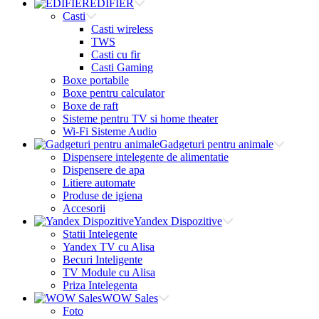
EDIFIER
Casti
Casti wireless
TWS
Casti cu fir
Casti Gaming
Boxe portabile
Boxe pentru calculator
Boxe de raft
Sisteme pentru TV si home theater
Wi-Fi Sisteme Audio
Gadgeturi pentru animale
Dispensere intelegente de alimentatie
Dispensere de apa
Litiere automate
Produse de igiena
Accesorii
Yandex Dispozitive
Statii Intelegente
Yandex TV cu Alisa
Becuri Inteligente
TV Module cu Alisa
Priza Intelegenta
WOW Sales
Foto