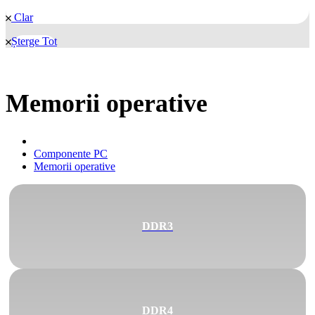
Clar
Șterge Tot
Memorii operative
Componente PC
Memorii operative
DDR3
DDR4