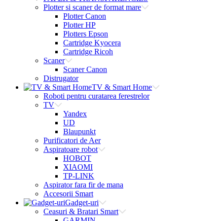
Plotter si scaner de format mare
Plotter Canon
Plotter HP
Plotters Epson
Cartridge Kyocera
Cartridge Ricoh
Scaner
Scaner Canon
Distrugator
TV & Smart Home
Roboti pentru curatarea ferestrelor
TV
Yandex
UD
Blaupunkt
Purificatori de Aer
Aspiratoare robot
HOBOT
XIAOMI
TP-LINK
Aspirator fara fir de mana
Accesorii Smart
Gadget-uri
Ceasuri & Bratari Smart
GARMIN