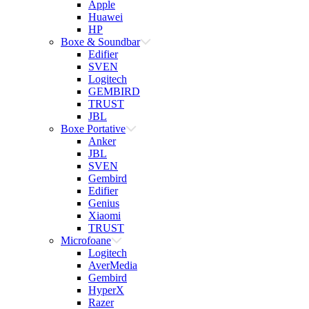
Apple
Huawei
HP
Boxe & Soundbar
Edifier
SVEN
Logitech
GEMBIRD
TRUST
JBL
Boxe Portative
Anker
JBL
SVEN
Gembird
Edifier
Genius
Xiaomi
TRUST
Microfoane
Logitech
AverMedia
Gembird
HyperX
Razer