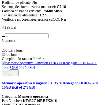
Radiator pe placute:
Nu
Schemф de sincronizare a memoriei:
CL16
Latimea de banda eficienta:
25600 Mb/s
Tensiunea de alimentare:
1.2 V
Verificare ыi corectarea erorilor (ECC):
Nu
4.199
Lei
Cumpăra
205 Lei / luna
36 de luni
Cumpărați în rate cu
Memorie operativa Kingston FURY® Renegade DDR4-3200
16GB (Kit of 2*8GB)
Categoria:
Memerie operativa
Part Number:
KF432C16RB2K2/16
Model:
FURY Renegade