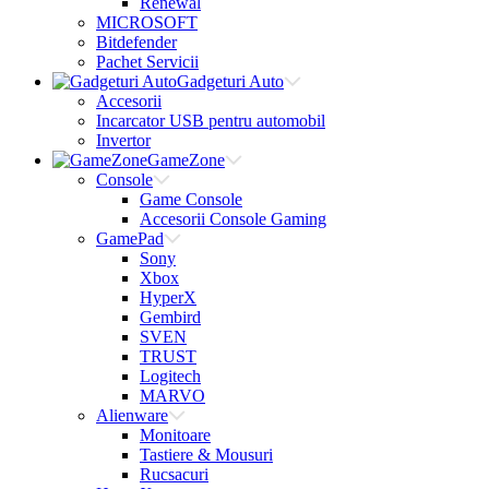
Renewal
MICROSOFT
Bitdefender
Pachet Servicii
Gadgeturi Auto
Accesorii
Incarcator USB pentru automobil
Invertor
GameZone
Console
Game Console
Accesorii Console Gaming
GamePad
Sony
Xbox
HyperX
Gembird
SVEN
TRUST
Logitech
MARVO
Alienware
Monitoare
Tastiere & Mousuri
Rucsacuri