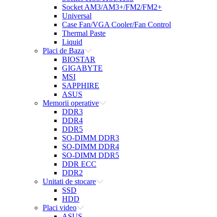
Socket AM3/AM3+/FM2/FM2+
Universal
Case Fan/VGA Cooler/Fan Control
Thermal Paste
Liquid
Placi de Baza
BIOSTAR
GIGABYTE
MSI
SAPPHIRE
ASUS
Memorii operative
DDR3
DDR4
DDR5
SO-DIMM DDR3
SO-DIMM DDR4
SO-DIMM DDR5
DDR ECC
DDR2
Unitati de stocare
SSD
HDD
Placi video
ASUS