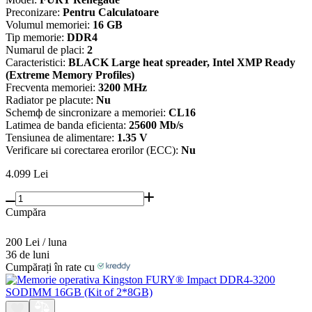
Preconizare:
Pentru Calculatoare
Volumul memoriei:
16 GB
Tip memorie:
DDR4
Numarul de placi:
2
Caracteristici:
BLACK Large heat spreader, Intel XMP Ready
(Extreme Memory Profiles)
Frecventa memoriei:
3200 MHz
Radiator pe placute:
Nu
Schemф de sincronizare a memoriei:
CL16
Latimea de banda eficienta:
25600 Mb/s
Tensiunea de alimentare:
1.35 V
Verificare ыi corectarea erorilor (ECC):
Nu
4.099
Lei
Cumpăra
200 Lei / luna
36 de luni
Cumpărați în rate cu