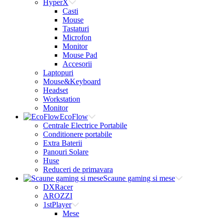
HyperX
Casti
Mouse
Tastaturi
Microfon
Monitor
Mouse Pad
Accesorii
Laptopuri
Mouse&Keyboard
Headset
Workstation
Monitor
EcoFlow
Centrale Electrice Portabile
Conditionere portabile
Extra Baterii
Panouri Solare
Huse
Reduceri de primavara
Scaune gaming si mese
DXRacer
AROZZI
1stPlayer
Mese