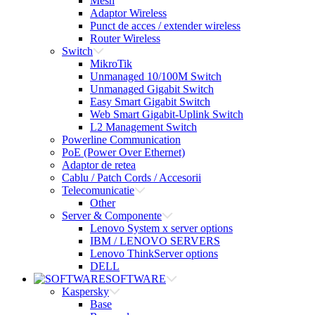
Mesh
Adaptor Wireless
Punct de acces / extender wireless
Router Wireless
Switch
MikroTik
Unmanaged 10/100M Switch
Unmanaged Gigabit Switch
Easy Smart Gigabit Switch
Web Smart Gigabit-Uplink Switch
L2 Management Switch
Powerline Communication
PoE (Power Over Ethernet)
Adaptor de retea
Cablu / Patch Cords / Accesorii
Telecomunicatie
Other
Server & Componente
Lenovo System x server options
IBM / LENOVO SERVERS
Lenovo ThinkServer options
DELL
SOFTWARE
Kaspersky
Base