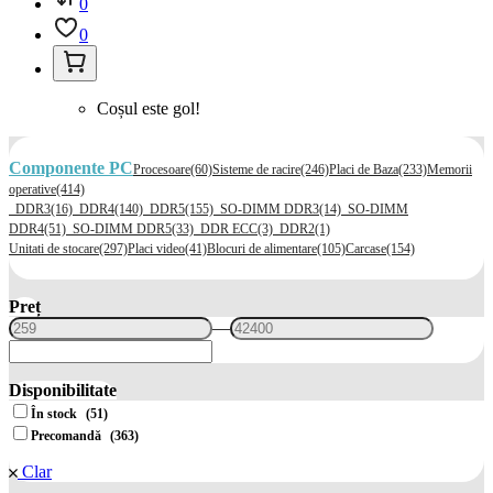
0
0
Coșul este gol!
Componente PC
Procesoare
(60)
Sisteme de racire
(246)
Placi de Baza
(233)
Memorii
operative
(414)
DDR3
(16)
DDR4
(140)
DDR5
(155)
SO-DIMM DDR3
(14)
SO-DIMM
DDR4
(51)
SO-DIMM DDR5
(33)
DDR ECC
(3)
DDR2
(1)
Unitati de stocare
(297)
Placi video
(41)
Blocuri de alimentare
(105)
Carcase
(154)
Preț
—
Disponibilitate
În stock
(51)
Precomandă
(363)
Clar