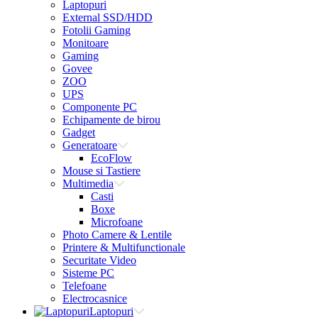
Laptopuri
External SSD/HDD
Fotolii Gaming
Monitoare
Gaming
Govee
ZOO
UPS
Componente PC
Echipamente de birou
Gadget
Generatoare
EcoFlow
Mouse si Tastiere
Multimedia
Casti
Boxe
Microfoane
Photo Camere & Lentile
Printere & Multifunctionale
Securitate Video
Sisteme PC
Telefoane
Electrocasnice
Laptopuri