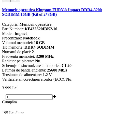
Memorie operativa Kingston FURY® Impact DDR4-3200
SODIMM 16GB (Kit of 2*8GB)
Categoria:
Memorii operative
Part Number:
KF432S20IBK2/16
Model:
Impact
Preconizare:
Notebook
Volumul memoriei:
16 GB
Tip memorie:
DDR4 SODIMM
Numarul de placi:
2
Frecventa memoriei:
3200 MHz
Radiator pe placute:
Nu
Schemф de sincronizare a memoriei:
CL20
Latimea de banda eficienta:
25600 Mb/s
Tensiunea de alimentare:
1.2 V
Verificare ыi corectarea erorilor (ECC):
Nu
3.999
Lei
Cumpăra
195 Lei / luna