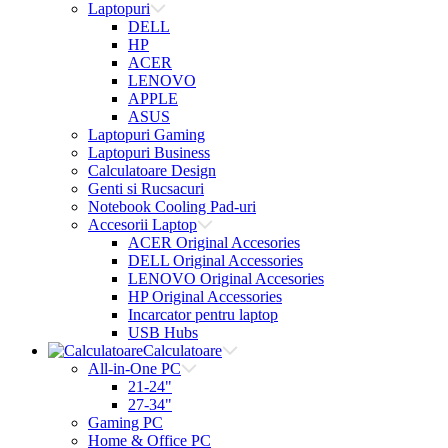
Laptopuri
DELL
HP
ACER
LENOVO
APPLE
ASUS
Laptopuri Gaming
Laptopuri Business
Calculatoare Design
Genti si Rucsacuri
Notebook Cooling Pad-uri
Accesorii Laptop
ACER Original Accesories
DELL Original Accessories
LENOVO Original Accesories
HP Original Accessories
Incarcator pentru laptop
USB Hubs
Calculatoare
All-in-One PC
21-24"
27-34"
Gaming PC
Home & Office PC