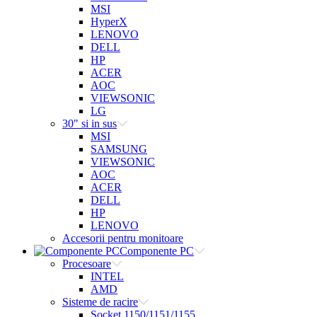
MSI
HyperX
LENOVO
DELL
HP
ACER
AOC
VIEWSONIC
LG
30" si in sus
MSI
SAMSUNG
VIEWSONIC
AOC
ACER
DELL
HP
LENOVO
Accesorii pentru monitoare
Componente PC
Procesoare
INTEL
AMD
Sisteme de racire
Socket 1150/1151/1155