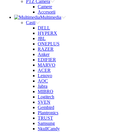
PTZ Camera
Camere
Accesorii
Multimedia
Casti
DELL
HYPERX
JBL
ONEPLUS
RAZER
Anker
EDIFIER
MARVO
ACER
Lenovo
AOC
Jabra
MIBRO
Logitech
SVEN
Gembird
Plantronics
TRUST
Samsung
SkullCandy