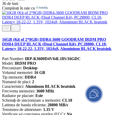
36 de luni
Cumpărați în rate cu
16GB (Kit of 2*8GB) DDR4-3600 GOODRAM IRDM PRO
DDR4 DEEP BLACK (Dual Channel Kit), PC28800, CL18,
Latency 18-22-22, 1.35V, 1024x8, Aluminium BLACK heatsink
Part Number:
IRP-K3600D4V64L18S/16GDC
Model:
IRDM PRO
Preconizare:
Desktop
Volumul memoriei:
16 GB
Tip memorie:
DDR4
Numarul de placi:
2
Caracteristici:
Aluminum BLACK heatsink
Frecventa memoriei:
3600 MHz
Radiator pe placute:
Este
Schemф de sincronizare a memoriei:
CL18
Latimea de banda eficienta:
28800 MB/s
Tensiunea de alimentare:
1.35 V
Verificare ыi corectarea erorilor (ECC):
Nu