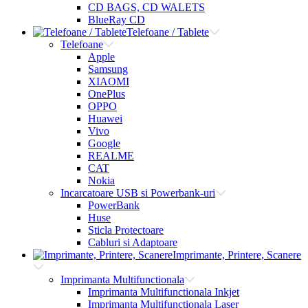
CD BAGS, CD WALETS
BlueRay CD
Telefoane / Tablete
Telefoane
Apple
Samsung
XIAOMI
OnePlus
OPPO
Huawei
Vivo
Google
REALME
CAT
Nokia
Incarcatoare USB si Powerbank-uri
PowerBank
Huse
Sticla Protectoare
Cabluri si Adaptoare
Imprimante, Printere, Scanere
Imprimanta Multifunctionala
Imprimanta Multifunctionala Inkjet
Imprimanta Multifunctionala Laser