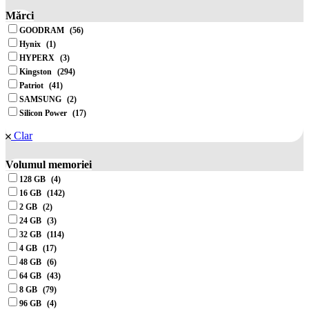
Mărci
GOODRAM
(56)
Hynix
(1)
HYPERX
(3)
Kingston
(294)
Patriot
(41)
SAMSUNG
(2)
Silicon Power
(17)
Clar
Volumul memoriei
128 GB
(4)
16 GB
(142)
2 GB
(2)
24 GB
(3)
32 GB
(114)
4 GB
(17)
48 GB
(6)
64 GB
(43)
8 GB
(79)
96 GB
(4)