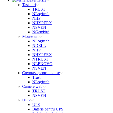
Periferice
Tastaturi
TRUST
NLogitech
NHP
NHYPERX
NSVEN
NGembird
Mouse-uri
NLogitech
NDELL
NHP
NHYPERX
NTRUST
NLENOVO
NSVEN
Covorase pentru mouse
Trust
NLogitech
Camere web
TRUST
NSVEN
UPS
UPS
Baterie pentru UPS