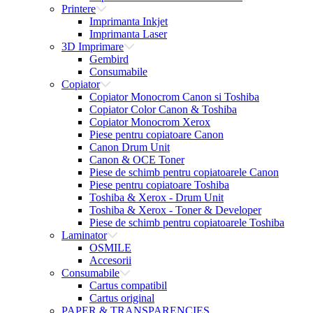
Printere
Imprimanta Inkjet
Imprimanta Laser
3D Imprimare
Gembird
Consumabile
Copiator
Copiator Monocrom Canon si Toshiba
Copiator Color Canon & Toshiba
Copiator Monocrom Xerox
Piese pentru copiatoare Canon
Canon Drum Unit
Canon & OCE Toner
Piese de schimb pentru copiatoarele Canon
Piese pentru copiatoare Toshiba
Toshiba & Xerox - Drum Unit
Toshiba & Xerox - Toner & Developer
Piese de schimb pentru copiatoarele Toshiba
Laminator
OSMILE
Accesorii
Consumabile
Cartus compatibil
Cartus original
PAPER & TRANSPARENCIES