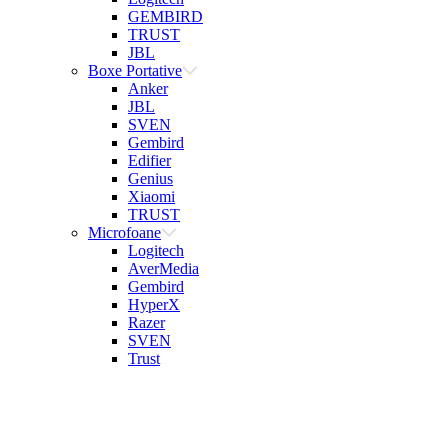
GEMBIRD
TRUST
JBL
Boxe Portative
Anker
JBL
SVEN
Gembird
Edifier
Genius
Xiaomi
TRUST
Microfoane
Logitech
AverMedia
Gembird
HyperX
Razer
SVEN
Trust