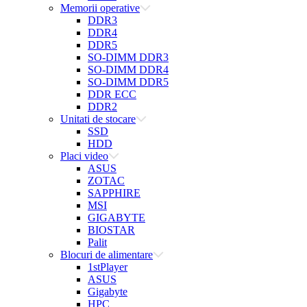
Memorii operative
DDR3
DDR4
DDR5
SO-DIMM DDR3
SO-DIMM DDR4
SO-DIMM DDR5
DDR ECC
DDR2
Unitati de stocare
SSD
HDD
Placi video
ASUS
ZOTAC
SAPPHIRE
MSI
GIGABYTE
BIOSTAR
Palit
Blocuri de alimentare
1stPlayer
ASUS
Gigabyte
HPC