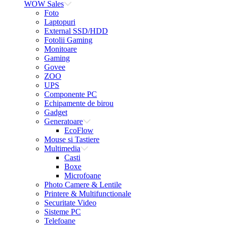
WOW Sales
Foto
Laptopuri
External SSD/HDD
Fotolii Gaming
Monitoare
Gaming
Govee
ZOO
UPS
Componente PC
Echipamente de birou
Gadget
Generatoare
EcoFlow
Mouse si Tastiere
Multimedia
Casti
Boxe
Microfoane
Photo Camere & Lentile
Printere & Multifunctionale
Securitate Video
Sisteme PC
Telefoane