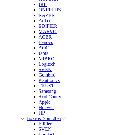
JBL
ONEPLUS
RAZER
Anker
EDIFIER
MARVO
ACER
Lenovo
AOC
Jabra
MIBRO
Logitech
SVEN
Gembird
Plantronics
TRUST
Samsung
SkullCandy
Apple
Huawei
HP
Boxe & Soundbar
Edifier
SVEN
Logitech