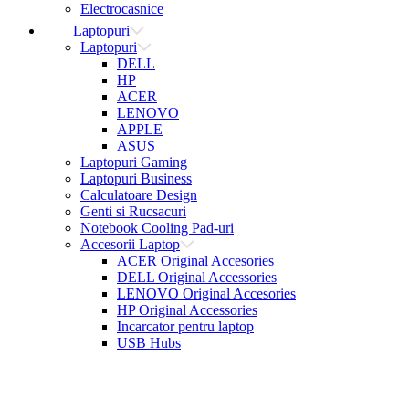
Electrocasnice
Laptopuri
Laptopuri
DELL
HP
ACER
LENOVO
APPLE
ASUS
Laptopuri Gaming
Laptopuri Business
Calculatoare Design
Genti si Rucsacuri
Notebook Cooling Pad-uri
Accesorii Laptop
ACER Original Accesories
DELL Original Accessories
LENOVO Original Accesories
HP Original Accessories
Incarcator pentru laptop
USB Hubs