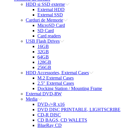
HDD si SSD externe
External HDD
External SSD
Carduri de Memorie
MicroSD Card
SD Card
Card readers
USB Flash Drives
16GB
32GB
64GB
128GB
256GB
HDD Accessories, External Cases
M.2 External Cases
2.5" External Cases
Docking Station / Mounting Frame
External DVD-RW
Media
DVD-/+R x16
DVD DISC PRINTABLE, LIGHTSCRIBE
CD-R DISC
CD BAGS, CD WALETS
BlueRay CD