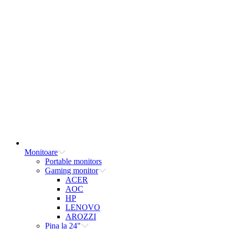
Monitoare
Portable monitors
Gaming monitor
ACER
AOC
HP
LENOVO
AROZZI
Pina la 24"