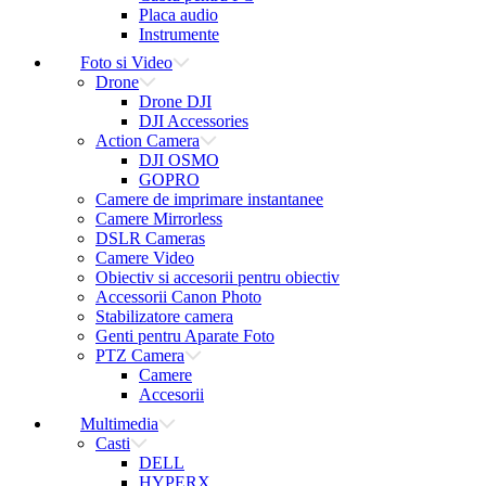
Placa audio
Instrumente
Foto si Video
Drone
Drone DJI
DJI Accessories
Action Camera
DJI OSMO
GOPRO
Camere de imprimare instantanee
Camere Mirrorless
DSLR Cameras
Camere Video
Obiectiv si accesorii pentru obiectiv
Accessorii Canon Photo
Stabilizatore camera
Genti pentru Aparate Foto
PTZ Camera
Camere
Accesorii
Multimedia
Casti
DELL
HYPERX