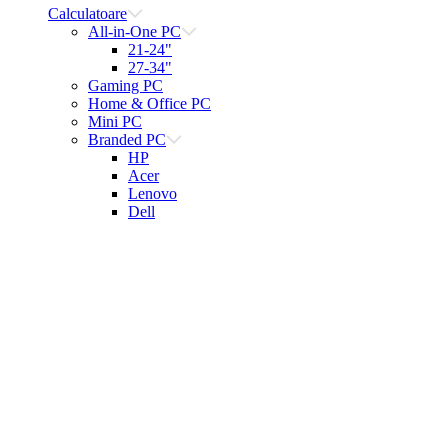
Calculatoare
All-in-One PC
21-24"
27-34"
Gaming PC
Home & Office PC
Mini PC
Branded PC
HP
Acer
Lenovo
Dell