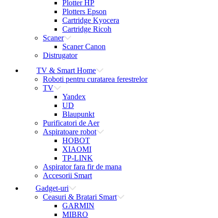
Plotter HP
Plotters Epson
Cartridge Kyocera
Cartridge Ricoh
Scaner
Scaner Canon
Distrugator
TV & Smart Home
Roboti pentru curatarea ferestrelor
TV
Yandex
UD
Blaupunkt
Purificatori de Aer
Aspiratoare robot
HOBOT
XIAOMI
TP-LINK
Aspirator fara fir de mana
Accesorii Smart
Gadget-uri
Ceasuri & Bratari Smart
GARMIN
MIBRO