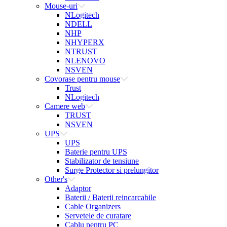
Mouse-uri
NLogitech
NDELL
NHP
NHYPERX
NTRUST
NLENOVO
NSVEN
Covorase pentru mouse
Trust
NLogitech
Camere web
TRUST
NSVEN
UPS
UPS
Baterie pentru UPS
Stabilizator de tensiune
Surge Protector si prelungitor
Other's
Adaptor
Baterii / Baterii reincarcabile
Cable Organizers
Servetele de curatare
Cablu pentru PC