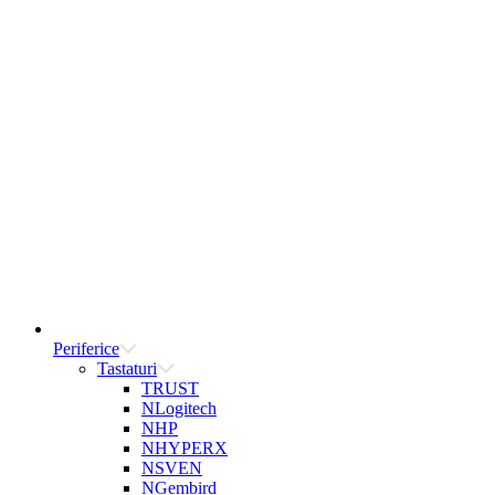
Periferice
Tastaturi
TRUST
NLogitech
NHP
NHYPERX
NSVEN
NGembird