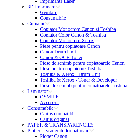
Imprimanta Laser
3D Imprimare
Gembird
Consumabile
Copiator
Copiator Monocrom Canon si Toshiba
Copiator Color Canon & Toshiba
Copiator Monocrom Xerox
Piese pentru copiatoare Canon
Canon Drum Unit
Canon & OCE Toner
Piese de schimb pentru copiatoarele Canon
Piese pentru copiatoare Toshiba
Toshiba & Xerox - Drum Unit
Toshiba & Xerox - Toner & Developer
Piese de schimb pentru copiatoarele Toshiba
Laminator
OSMILE
Accesorii
Consumabile
Cartus compatibil
Cartus original
PAPER & TRANSPARENCIES
Plotter si scaner de format mare
Plotter Canon