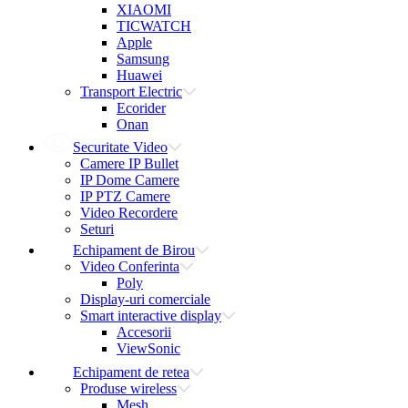
XIAOMI
TICWATCH
Apple
Samsung
Huawei
Transport Electric
Ecorider
Onan
Securitate Video
Camere IP Bullet
IP Dome Camere
IP PTZ Camere
Video Recordere
Seturi
Echipament de Birou
Video Conferinta
Poly
Display-uri comerciale
Smart interactive display
Accesorii
ViewSonic
Echipament de retea
Produse wireless
Mesh