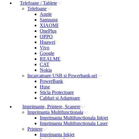
Telefoane / Tablete
Telefoane
Apple
Samsung
XIAOMI
OnePlus
OPPO
Huawei
Vivo
Google
REALME
CAT
Nokia
Incarcatoare USB si Powerbank-uri
PowerBank
Huse
Sticla Protectoare
Cabluri si Adaptoare
Imprimante, Printere, Scanere
Imprimanta Multifunctionala
Imprimanta Multifunctionala Inkjet
Imprimanta Multifunctionala Laser
Printere
Imprimanta Inkjet