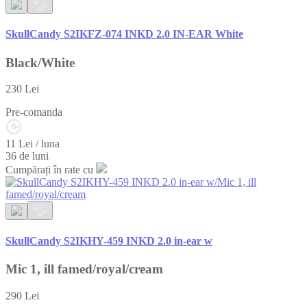
SkullCandy S2IKFZ-074 INKD 2.0 IN-EAR White
Black/White
230
Lei
Pre-comanda
11 Lei / luna
36 de luni
Cumpărați în rate cu
SkullCandy S2IKHY-459 INKD 2.0 in-ear w
Mic 1, ill famed/royal/cream
290
Lei