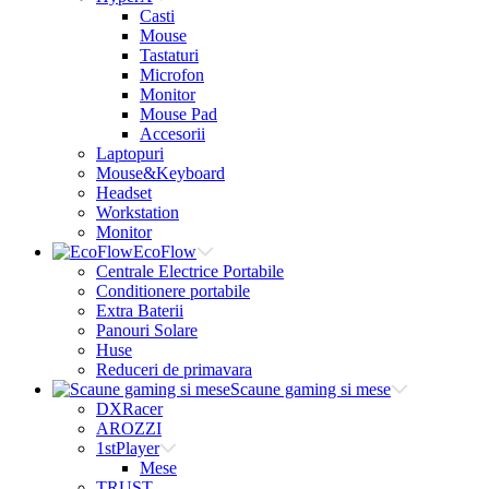
Casti
Mouse
Tastaturi
Microfon
Monitor
Mouse Pad
Accesorii
Laptopuri
Mouse&Keyboard
Headset
Workstation
Monitor
EcoFlow
Centrale Electrice Portabile
Conditionere portabile
Extra Baterii
Panouri Solare
Huse
Reduceri de primavara
Scaune gaming si mese
DXRacer
AROZZI
1stPlayer
Mese
TRUST