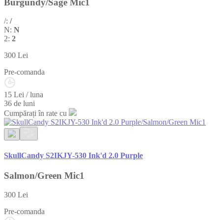
Burgundy/Sage Mic1
/:
/
N:
N
2:
2
300
Lei
Pre-comanda
15 Lei / luna
36 de luni
Cumpărați în rate cu
SkullCandy S2IKJY-530 Ink'd 2.0 Purple
Salmon/Green Mic1
300
Lei
Pre-comanda