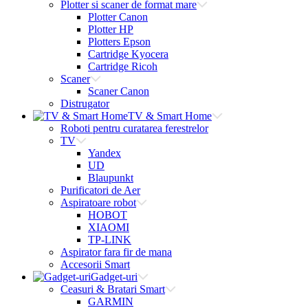
Plotter si scaner de format mare
Plotter Canon
Plotter HP
Plotters Epson
Cartridge Kyocera
Cartridge Ricoh
Scaner
Scaner Canon
Distrugator
TV & Smart Home
Roboti pentru curatarea ferestrelor
TV
Yandex
UD
Blaupunkt
Purificatori de Aer
Aspiratoare robot
HOBOT
XIAOMI
TP-LINK
Aspirator fara fir de mana
Accesorii Smart
Gadget-uri
Ceasuri & Bratari Smart
GARMIN