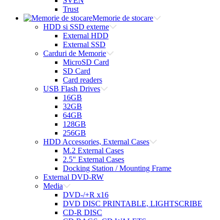
SVEN
Trust
Memorie de stocare
HDD si SSD externe
External HDD
External SSD
Carduri de Memorie
MicroSD Card
SD Card
Card readers
USB Flash Drives
16GB
32GB
64GB
128GB
256GB
HDD Accessories, External Cases
M.2 External Cases
2.5" External Cases
Docking Station / Mounting Frame
External DVD-RW
Media
DVD-/+R x16
DVD DISC PRINTABLE, LIGHTSCRIBE
CD-R DISC