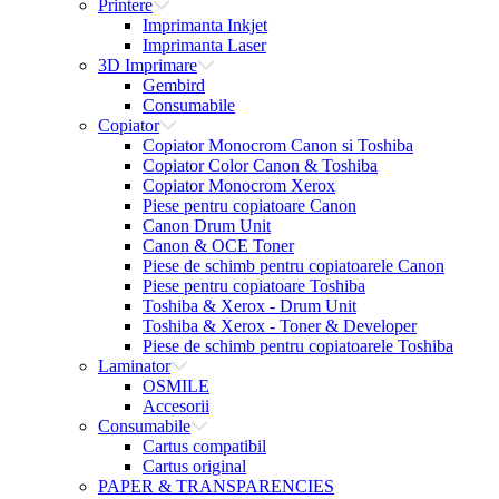
Printere
Imprimanta Inkjet
Imprimanta Laser
3D Imprimare
Gembird
Consumabile
Copiator
Copiator Monocrom Canon si Toshiba
Copiator Color Canon & Toshiba
Copiator Monocrom Xerox
Piese pentru copiatoare Canon
Canon Drum Unit
Canon & OCE Toner
Piese de schimb pentru copiatoarele Canon
Piese pentru copiatoare Toshiba
Toshiba & Xerox - Drum Unit
Toshiba & Xerox - Toner & Developer
Piese de schimb pentru copiatoarele Toshiba
Laminator
OSMILE
Accesorii
Consumabile
Cartus compatibil
Cartus original
PAPER & TRANSPARENCIES