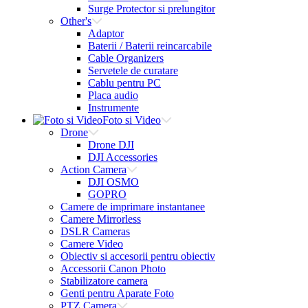
Surge Protector si prelungitor
Other's
Adaptor
Baterii / Baterii reincarcabile
Cable Organizers
Servetele de curatare
Cablu pentru PC
Placa audio
Instrumente
Foto si Video
Drone
Drone DJI
DJI Accessories
Action Camera
DJI OSMO
GOPRO
Camere de imprimare instantanee
Camere Mirrorless
DSLR Cameras
Camere Video
Obiectiv si accesorii pentru obiectiv
Accessorii Canon Photo
Stabilizatore camera
Genti pentru Aparate Foto
PTZ Camera