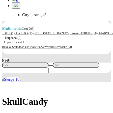
Coșul este gol!
Multimedia
Casti
(208)
DELL
(1)
HYPERX
(25)
JBL
ONEPLUS
RAZER
(2)
Anker
EDIFIER
(60)
MARVO
Earphones
(9)
Apple
Huawei
HP
Boxe & Soundbar
(146)
Boxe Portative
(59)
Microfoane
(33)
Preț
—
Șterge Tot
SkullCandy