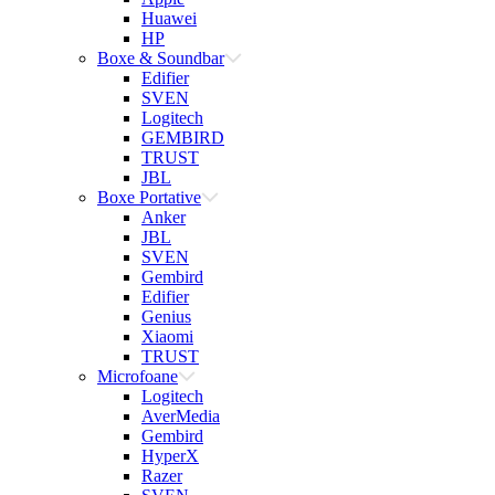
Huawei
HP
Boxe & Soundbar
Edifier
SVEN
Logitech
GEMBIRD
TRUST
JBL
Boxe Portative
Anker
JBL
SVEN
Gembird
Edifier
Genius
Xiaomi
TRUST
Microfoane
Logitech
AverMedia
Gembird
HyperX
Razer