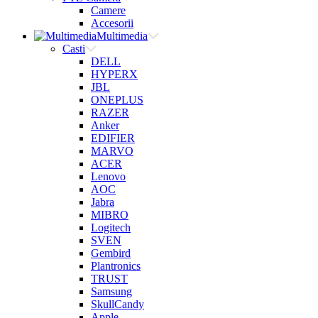
Camere
Accesorii
Multimedia
Casti
DELL
HYPERX
JBL
ONEPLUS
RAZER
Anker
EDIFIER
MARVO
ACER
Lenovo
AOC
Jabra
MIBRO
Logitech
SVEN
Gembird
Plantronics
TRUST
Samsung
SkullCandy
Apple