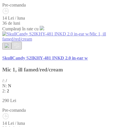
Pre-comanda
14 Lei / luna
36 de luni
Cumpărați în rate cu
SkullCandy S2IKHY-481 INKD 2.0 in-ear w
Mic 1, ill famed/red/cream
/:
/
N:
N
2:
2
290
Lei
Pre-comanda
14 Lei / luna