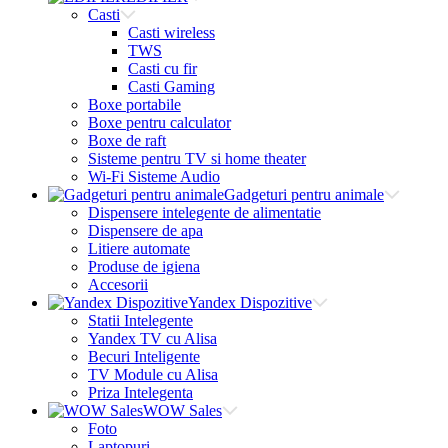
Casti
Casti wireless
TWS
Casti cu fir
Casti Gaming
Boxe portabile
Boxe pentru calculator
Boxe de raft
Sisteme pentru TV si home theater
Wi-Fi Sisteme Audio
Gadgeturi pentru animale
Dispensere intelegente de alimentatie
Dispensere de apa
Litiere automate
Produse de igiena
Accesorii
Yandex Dispozitive
Statii Intelegente
Yandex TV cu Alisa
Becuri Inteligente
TV Module cu Alisa
Priza Intelegenta
WOW Sales
Foto
Laptopuri