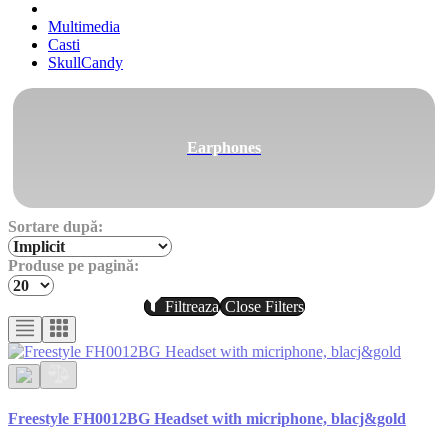
Multimedia
Casti
SkullCandy
Earphones
Sortare după:
Produse pe pagină:
Filtreaza
Close Filters
Freestyle FH0012BG Headset with micriphone, blacj&gold