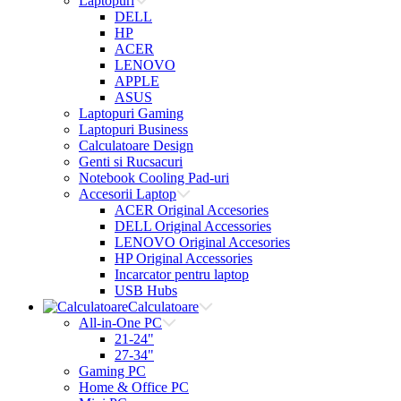
Laptopuri
DELL
HP
ACER
LENOVO
APPLE
ASUS
Laptopuri Gaming
Laptopuri Business
Calculatoare Design
Genti si Rucsacuri
Notebook Cooling Pad-uri
Accesorii Laptop
ACER Original Accesories
DELL Original Accessories
LENOVO Original Accesories
HP Original Accessories
Incarcator pentru laptop
USB Hubs
Calculatoare
All-in-One PC
21-24"
27-34"
Gaming PC
Home & Office PC