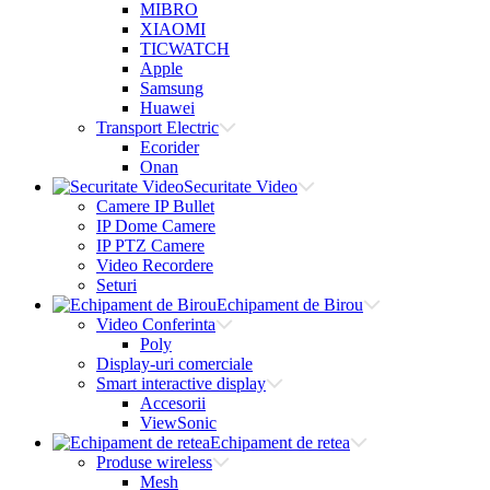
MIBRO
XIAOMI
TICWATCH
Apple
Samsung
Huawei
Transport Electric
Ecorider
Onan
Securitate Video
Camere IP Bullet
IP Dome Camere
IP PTZ Camere
Video Recordere
Seturi
Echipament de Birou
Video Conferinta
Poly
Display-uri comerciale
Smart interactive display
Accesorii
ViewSonic
Echipament de retea
Produse wireless
Mesh