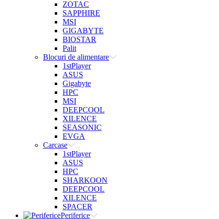
ZOTAC
SAPPHIRE
MSI
GIGABYTE
BIOSTAR
Palit
Blocuri de alimentare
1stPlayer
ASUS
Gigabyte
HPC
MSI
DEEPCOOL
XILENCE
SEASONIC
EVGA
Carcase
1stPlayer
ASUS
HPC
SHARKOON
DEEPCOOL
XILENCE
SPACER
Periferice