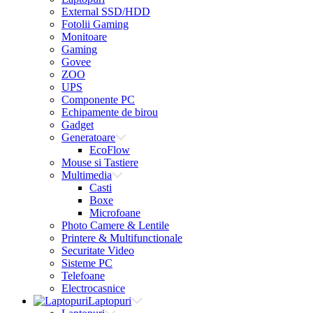
External SSD/HDD
Fotolii Gaming
Monitoare
Gaming
Govee
ZOO
UPS
Componente PC
Echipamente de birou
Gadget
Generatoare
EcoFlow
Mouse si Tastiere
Multimedia
Casti
Boxe
Microfoane
Photo Camere & Lentile
Printere & Multifunctionale
Securitate Video
Sisteme PC
Telefoane
Electrocasnice
Laptopuri