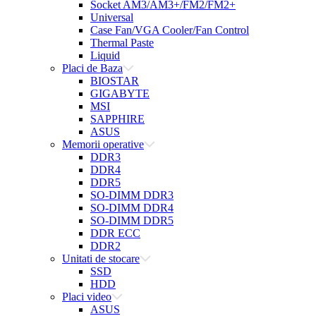
Socket AM3/AM3+/FM2/FM2+
Universal
Case Fan/VGA Cooler/Fan Control
Thermal Paste
Liquid
Placi de Baza
BIOSTAR
GIGABYTE
MSI
SAPPHIRE
ASUS
Memorii operative
DDR3
DDR4
DDR5
SO-DIMM DDR3
SO-DIMM DDR4
SO-DIMM DDR5
DDR ECC
DDR2
Unitati de stocare
SSD
HDD
Placi video
ASUS