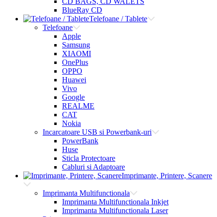
CD BAGS, CD WALETS
BlueRay CD
Telefoane / Tablete
Telefoane
Apple
Samsung
XIAOMI
OnePlus
OPPO
Huawei
Vivo
Google
REALME
CAT
Nokia
Incarcatoare USB si Powerbank-uri
PowerBank
Huse
Sticla Protectoare
Cabluri si Adaptoare
Imprimante, Printere, Scanere
Imprimanta Multifunctionala
Imprimanta Multifunctionala Inkjet
Imprimanta Multifunctionala Laser