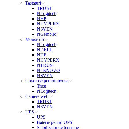
Tastaturi
TRUST
NLogitech
NHP
NHYPERX
NSVEN
NGembird
Mouse-uri
NLogitech
NDELL
NHP
NHYPERX
NTRUST
NLENOVO
NSVEN
Covorase pentru mouse
Trust
NLogitech
Camere web
TRUST
NSVEN
UPS
UPS
Baterie pentru UPS
Stabilizator de tensiune