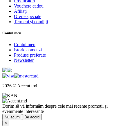
Producători
Vouchere cadou
Afiliaţi
Oferte speciale
Termeni și condiții
Contul meu
Contul meu
Istoric comenzi
Produse preferate
Newsletter
2026 © Accent.md
Dorim să vă informăm despre cele mai recente promoții și
evenimente interesante
Nu acum
De acord
×