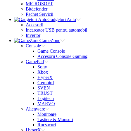
MICROSOFT
Bitdefender
Pachet Servicii
Gadgeturi Auto
Accesorii
Incarcator USB pentru automobil
Invertor
GameZone
Console
Game Console
Accesorii Console Gaming
GamePad
Sony
Xbox
HyperX
Gembird
SVEN
TRUST
Logitech
MARVO
Alienware
Monitoare
Tastiere & Mousuri
Rucsacuri
HyperX