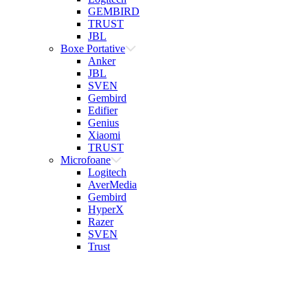
GEMBIRD
TRUST
JBL
Boxe Portative
Anker
JBL
SVEN
Gembird
Edifier
Genius
Xiaomi
TRUST
Microfoane
Logitech
AverMedia
Gembird
HyperX
Razer
SVEN
Trust