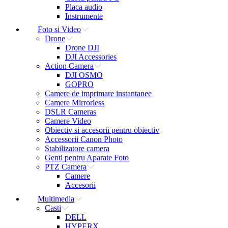
Placa audio
Instrumente
Foto si Video
Drone
Drone DJI
DJI Accessories
Action Camera
DJI OSMO
GOPRO
Camere de imprimare instantanee
Camere Mirrorless
DSLR Cameras
Camere Video
Obiectiv si accesorii pentru obiectiv
Accessorii Canon Photo
Stabilizatore camera
Genti pentru Aparate Foto
PTZ Camera
Camere
Accesorii
Multimedia
Casti
DELL
HYPERX