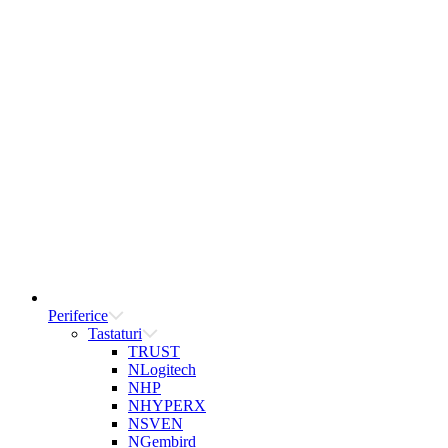
Periferice
Tastaturi
TRUST
NLogitech
NHP
NHYPERX
NSVEN
NGembird