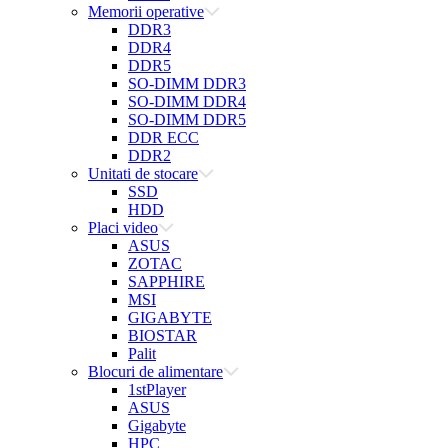
Memorii operative
DDR3
DDR4
DDR5
SO-DIMM DDR3
SO-DIMM DDR4
SO-DIMM DDR5
DDR ECC
DDR2
Unitati de stocare
SSD
HDD
Placi video
ASUS
ZOTAC
SAPPHIRE
MSI
GIGABYTE
BIOSTAR
Palit
Blocuri de alimentare
1stPlayer
ASUS
Gigabyte
HPC