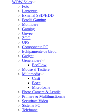
WOW Sales
Foto
Laptopuri
External SSD/HDD
Fotolii Gaming
Monitoare
Gaming
Govee
ZOO
UPS
Componente PC
Echipamente de birou
Gadget
Generatoare
EcoFlow
Mouse si Tastiere
Multimedia
Casti
Boxe
Microfoane
Photo Camere & Lentile
Printere & Multifunctionale
Securitate Video
Sisteme PC
Telefoane