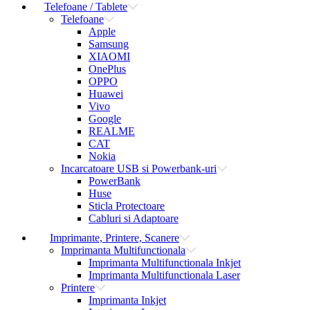
Telefoane / Tablete
Telefoane
Apple
Samsung
XIAOMI
OnePlus
OPPO
Huawei
Vivo
Google
REALME
CAT
Nokia
Incarcatoare USB si Powerbank-uri
PowerBank
Huse
Sticla Protectoare
Cabluri si Adaptoare
Imprimante, Printere, Scanere
Imprimanta Multifunctionala
Imprimanta Multifunctionala Inkjet
Imprimanta Multifunctionala Laser
Printere
Imprimanta Inkjet