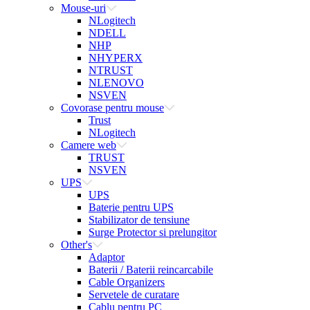
Mouse-uri
NLogitech
NDELL
NHP
NHYPERX
NTRUST
NLENOVO
NSVEN
Covorase pentru mouse
Trust
NLogitech
Camere web
TRUST
NSVEN
UPS
UPS
Baterie pentru UPS
Stabilizator de tensiune
Surge Protector si prelungitor
Other's
Adaptor
Baterii / Baterii reincarcabile
Cable Organizers
Servetele de curatare
Cablu pentru PC