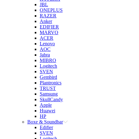
JBL
ONEPLUS
RAZER
Anker
EDIFIER
MARVO
ACER
Lenovo
AOC
Jabra
MIBRO
Logitech
SVEN
Gembird
Plantronics
TRUST
Samsung
SkullCandy
Apple
Huawei
HP
Boxe & Soundbar
Edifier
SVEN
Logitech