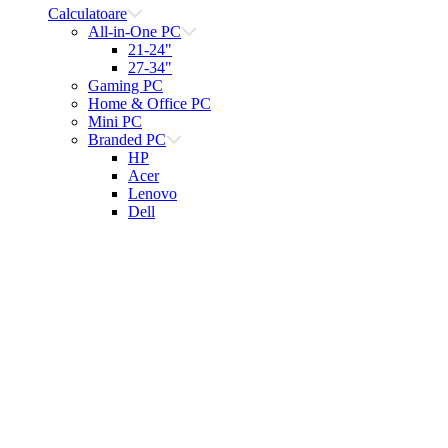
Calculatoare
All-in-One PC
21-24"
27-34"
Gaming PC
Home & Office PC
Mini PC
Branded PC
HP
Acer
Lenovo
Dell