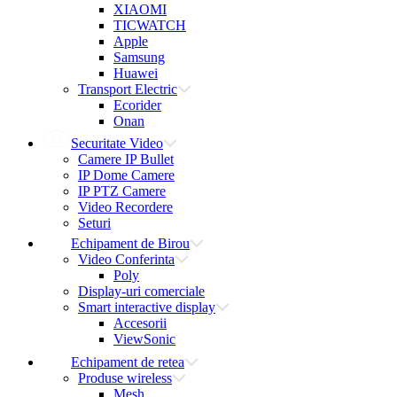
XIAOMI
TICWATCH
Apple
Samsung
Huawei
Transport Electric
Ecorider
Onan
Securitate Video
Camere IP Bullet
IP Dome Camere
IP PTZ Camere
Video Recordere
Seturi
Echipament de Birou
Video Conferinta
Poly
Display-uri comerciale
Smart interactive display
Accesorii
ViewSonic
Echipament de retea
Produse wireless
Mesh