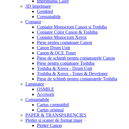
Imprimanta Laser
3D Imprimare
Gembird
Consumabile
Copiator
Copiator Monocrom Canon si Toshiba
Copiator Color Canon & Toshiba
Copiator Monocrom Xerox
Piese pentru copiatoare Canon
Canon Drum Unit
Canon & OCE Toner
Piese de schimb pentru copiatoarele Canon
Piese pentru copiatoare Toshiba
Toshiba & Xerox - Drum Unit
Toshiba & Xerox - Toner & Developer
Piese de schimb pentru copiatoarele Toshiba
Laminator
OSMILE
Accesorii
Consumabile
Cartus compatibil
Cartus original
PAPER & TRANSPARENCIES
Plotter si scaner de format mare
Plotter Canon