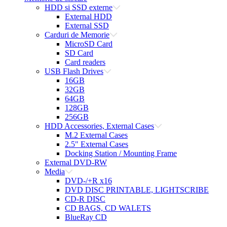
HDD si SSD externe
External HDD
External SSD
Carduri de Memorie
MicroSD Card
SD Card
Card readers
USB Flash Drives
16GB
32GB
64GB
128GB
256GB
HDD Accessories, External Cases
M.2 External Cases
2.5" External Cases
Docking Station / Mounting Frame
External DVD-RW
Media
DVD-/+R x16
DVD DISC PRINTABLE, LIGHTSCRIBE
CD-R DISC
CD BAGS, CD WALETS
BlueRay CD