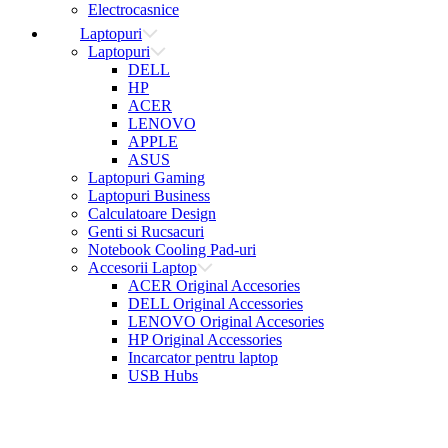
Electrocasnice
Laptopuri
Laptopuri
DELL
HP
ACER
LENOVO
APPLE
ASUS
Laptopuri Gaming
Laptopuri Business
Calculatoare Design
Genti si Rucsacuri
Notebook Cooling Pad-uri
Accesorii Laptop
ACER Original Accesories
DELL Original Accessories
LENOVO Original Accesories
HP Original Accessories
Incarcator pentru laptop
USB Hubs