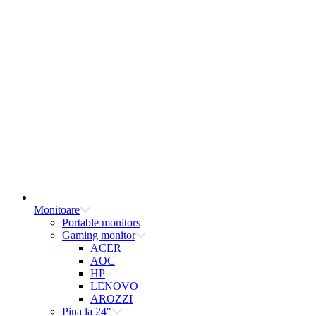
Monitoare
Portable monitors
Gaming monitor
ACER
AOC
HP
LENOVO
AROZZI
Pina la 24"