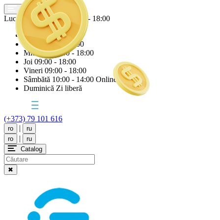
Lucrăm astăzi
Vineri
09:00 - 18:00
Luni
09:00 - 18:00
Marți
09:00 - 18:00
Miercuri
09:00 - 18:00
Joi
09:00 - 18:00
Vineri
09:00 - 18:00
Sâmbătă
10:00 - 14:00 Online
Duminică
Zi liberă
(+373) 79 101 616
|
ro
ru
|
ro
ru
Catalog
✖