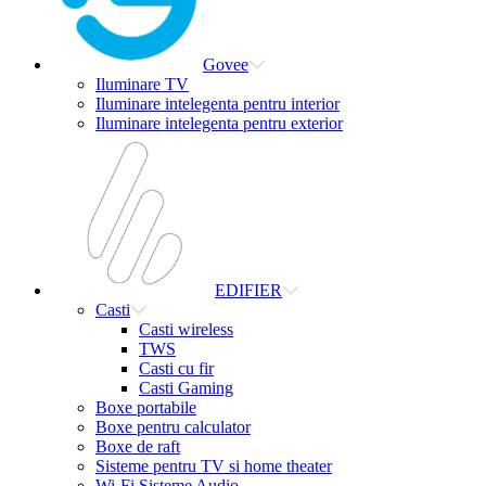
Govee
Iluminare TV
Iluminare intelegenta pentru interior
Iluminare intelegenta pentru exterior
EDIFIER
Casti
Casti wireless
TWS
Casti cu fir
Casti Gaming
Boxe portabile
Boxe pentru calculator
Boxe de raft
Sisteme pentru TV si home theater
Wi-Fi Sisteme Audio