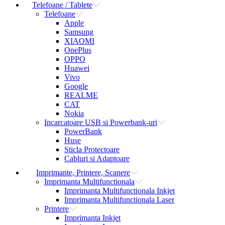
Telefoane / Tablete
Telefoane
Apple
Samsung
XIAOMI
OnePlus
OPPO
Huawei
Vivo
Google
REALME
CAT
Nokia
Incarcatoare USB si Powerbank-uri
PowerBank
Huse
Sticla Protectoare
Cabluri si Adaptoare
Imprimante, Printere, Scanere
Imprimanta Multifunctionala
Imprimanta Multifunctionala Inkjet
Imprimanta Multifunctionala Laser
Printere
Imprimanta Inkjet