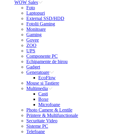
WOW Sales
Foto
Laptopuri
External SSD/HDD
Fotolii Gaming
Monitoare
Gaming
Govee
ZOO
UPS
Componente PC
Echipamente de birou
Gadget
Generatoare
EcoFlow
Mouse si Tastiere
Multimedia
Casti
Boxe
Microfoane
Photo Camere & Lentile
Printere & Multifunctionale
Securitate Video
Sisteme PC
Telefoane