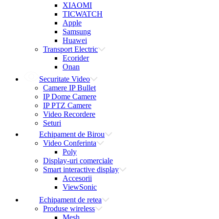
XIAOMI
TICWATCH
Apple
Samsung
Huawei
Transport Electric
Ecorider
Onan
Securitate Video
Camere IP Bullet
IP Dome Camere
IP PTZ Camere
Video Recordere
Seturi
Echipament de Birou
Video Conferinta
Poly
Display-uri comerciale
Smart interactive display
Accesorii
ViewSonic
Echipament de retea
Produse wireless
Mesh