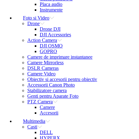
Placa audio
Instrumente
Foto si Video
Drone
Drone DJI
DJI Accessories
Action Camera
DJI OSMO
GOPRO
Camere de imprimare instantanee
Camere Mirrorless
DSLR Cameras
Camere Video
Obiectiv si accesorii pentru obiectiv
Accessorii Canon Photo
Stabilizatore camera
Genti pentru Aparate Foto
PTZ Camera
Camere
Accesorii
Multimedia
Casti
DELL
HYPERX