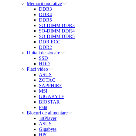
Memorii operative
DDR3
DDR4
DDR5
SO-DIMM DDR3
SO-DIMM DDR4
SO-DIMM DDR5
DDR ECC
DDR2
Unitati de stocare
SSD
HDD
Placi video
ASUS
ZOTAC
SAPPHIRE
MSI
GIGABYTE
BIOSTAR
Palit
Blocuri de alimentare
1stPlayer
ASUS
Gigabyte
HPC