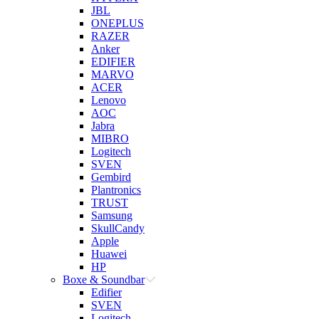
JBL
ONEPLUS
RAZER
Anker
EDIFIER
MARVO
ACER
Lenovo
AOC
Jabra
MIBRO
Logitech
SVEN
Gembird
Plantronics
TRUST
Samsung
SkullCandy
Apple
Huawei
HP
Boxe & Soundbar
Edifier
SVEN
Logitech