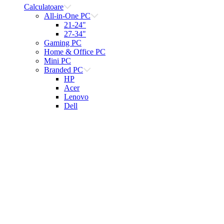
Calculatoare
All-in-One PC
21-24"
27-34"
Gaming PC
Home & Office PC
Mini PC
Branded PC
HP
Acer
Lenovo
Dell