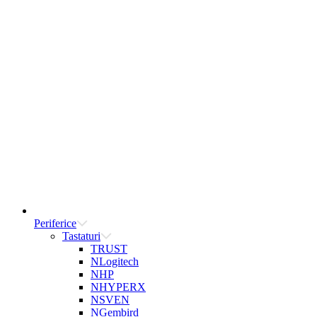
Periferice
Tastaturi
TRUST
NLogitech
NHP
NHYPERX
NSVEN
NGembird