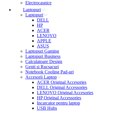
Electrocasnice
Laptopuri
Laptopuri
DELL
HP
ACER
LENOVO
APPLE
ASUS
Laptopuri Gaming
Laptopuri Business
Calculatoare Design
Genti si Rucsacuri
Notebook Cooling Pad-uri
Accesorii Laptop
ACER Original Accesories
DELL Original Accessories
LENOVO Original Accesories
HP Original Accessories
Incarcator pentru laptop
USB Hubs