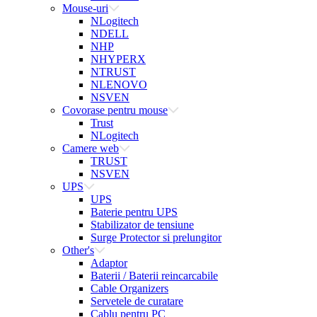
Mouse-uri
NLogitech
NDELL
NHP
NHYPERX
NTRUST
NLENOVO
NSVEN
Covorase pentru mouse
Trust
NLogitech
Camere web
TRUST
NSVEN
UPS
UPS
Baterie pentru UPS
Stabilizator de tensiune
Surge Protector si prelungitor
Other's
Adaptor
Baterii / Baterii reincarcabile
Cable Organizers
Servetele de curatare
Cablu pentru PC