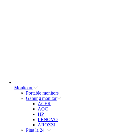
Monitoare
Portable monitors
Gaming monitor
ACER
AOC
HP
LENOVO
AROZZI
Pina la 24"