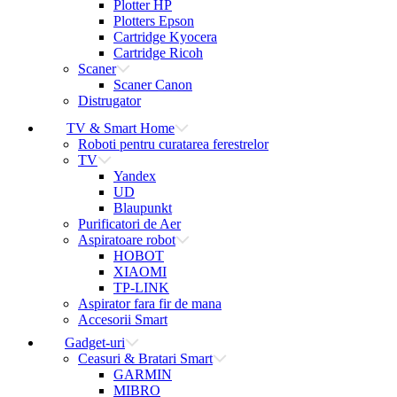
Plotter HP
Plotters Epson
Cartridge Kyocera
Cartridge Ricoh
Scaner
Scaner Canon
Distrugator
TV & Smart Home
Roboti pentru curatarea ferestrelor
TV
Yandex
UD
Blaupunkt
Purificatori de Aer
Aspiratoare robot
HOBOT
XIAOMI
TP-LINK
Aspirator fara fir de mana
Accesorii Smart
Gadget-uri
Ceasuri & Bratari Smart
GARMIN
MIBRO