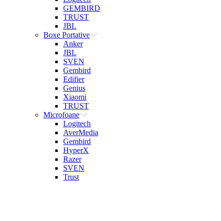
GEMBIRD
TRUST
JBL
Boxe Portative
Anker
JBL
SVEN
Gembird
Edifier
Genius
Xiaomi
TRUST
Microfoane
Logitech
AverMedia
Gembird
HyperX
Razer
SVEN
Trust