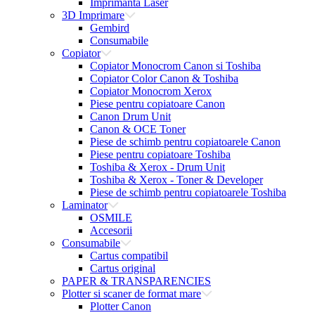
Imprimanta Laser
3D Imprimare
Gembird
Consumabile
Copiator
Copiator Monocrom Canon si Toshiba
Copiator Color Canon & Toshiba
Copiator Monocrom Xerox
Piese pentru copiatoare Canon
Canon Drum Unit
Canon & OCE Toner
Piese de schimb pentru copiatoarele Canon
Piese pentru copiatoare Toshiba
Toshiba & Xerox - Drum Unit
Toshiba & Xerox - Toner & Developer
Piese de schimb pentru copiatoarele Toshiba
Laminator
OSMILE
Accesorii
Consumabile
Cartus compatibil
Cartus original
PAPER & TRANSPARENCIES
Plotter si scaner de format mare
Plotter Canon